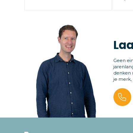
Laa
Geen ein
jarenlan
denken m
je merk,