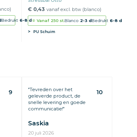
Stressbal Otto
anco)
€ 0,43
vanaf excl. btw (blanco)
d
Bedrukt
6-8 d
Vanaf
250 st.
Blanco
2-3 d
Bedrukt
6-8 d
PU Schuim
"Tevreden over het
9
10
geleverde product, de
snelle levering en goede
communicatie!"
Saskia
20 juli 2026