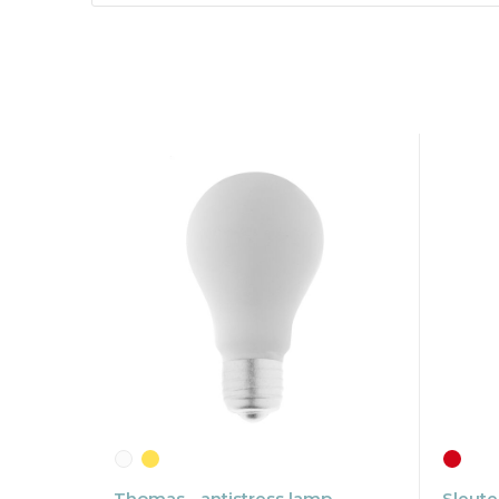
Thomas - antistress lamp
Sleute