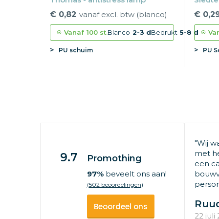
€ 0,82
vanaf excl. btw (blanco)
€ 0,2
Vanaf
100 st.
Blanco
2-3 d
Bedrukt
5-8 d
Va
PU schuim
PU S
"Wij w
met he
9.7
Promothing
een ca
97%
beveelt ons aan!
bouwv
persone
(502 beoordelingen)
Ruu
Beoordeel ons
22 juli