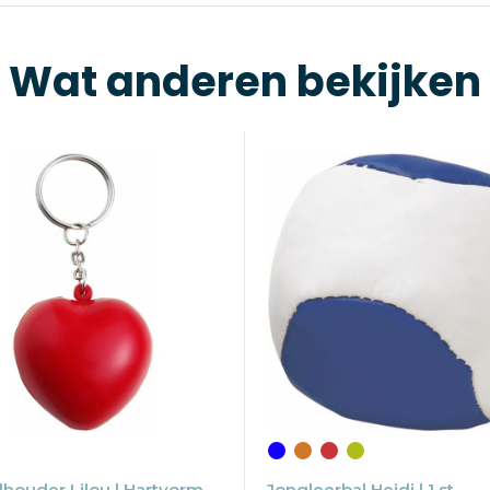
Wat anderen bekijken
lhouder Lilou | Hartvorm
Jongleerbal Heidi | 1 st