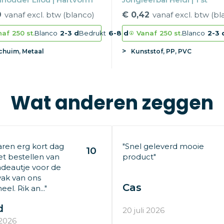
9
vanaf excl. btw (blanco)
€ 0,42
vanaf excl. btw (bl
naf
250 st.
Blanco
2-3 d
Bedrukt
6-8 d
Vanaf
250 st.
Blanco
2-3 
chuim, Metaal
Kunststof, PP, PVC
Wat anderen zeggen
aren erg kort dag
"Snel geleverd mooie
10
t bestellen van
product"
deautje voor de
ak van ons
Cas
el. Rik an..."
d
20 juli 2026
 2026