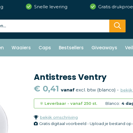
ng
Snelle levering
Gratis drukproe
en
Waaiers
Caps
Bestsellers
Giveaways
Vei
Antistress Ventry
€ 0,41
vanaf
excl. btw (blanco) -
bekijk
Leverbaar
-
vanaf
250 st.
Blanco:
4 da
bekijk omschrijving
Gratis digitaal voorbeeld - Upload je bestand o