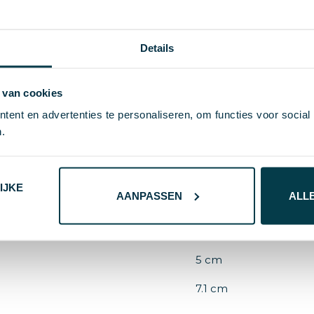
Details
S/T
19 g
 van cookies
ent en advertenties te personaliseren, om functies voor social
.
PU
69975
IJKE
AANPASSEN
ALL
Wit
7 cm
5 cm
7.1 cm