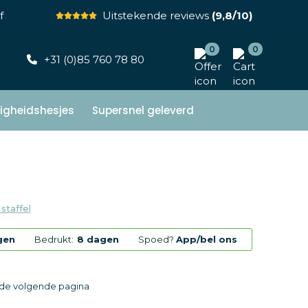
f
Uitstekende reviews
(9,8/10)
0
0
+31 (0)85 760 78 80
ligheidshesjes
Supersnel geleverd
 staffel
gen
Bedrukt:
8 dagen
Spoed?
App/bel ons
p de volgende pagina