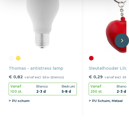
Thomas - antistress lamp
Sleutelhouder Lilo
€ 0,82
€ 0,29
vanaf excl. btw (blanco)
vanaf excl. bt
Vanaf
Blanco
Bedrukt
Vanaf
Blanco
100 st.
2-3 d
5-8 d
250 st.
2-3 d
PU schuim
PU Schuim, Metaal