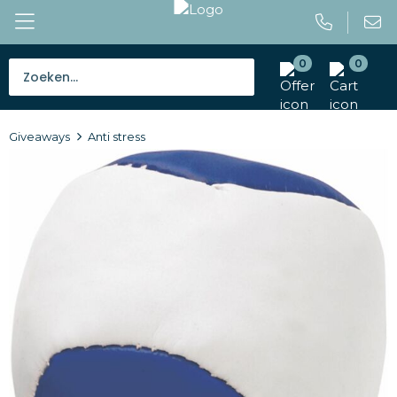
0
0
Bestsellers
Giveaways
Anti stress
Tassen
Caps en mutsen
Giveaways
Drinkwaren
Paraplu's
Outdoor en vrije tijd
Gereedschap en veiligheid