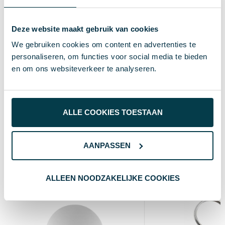
# Geen maat
Maat
8719446009158
EAN-code
Deze website maakt gebruik van cookies
We gebruiken cookies om content en advertenties te
IMPRESSION
Merk
personaliseren, om functies voor social media te bieden
40 g
Gewicht
en om ons websiteverkeer te analyseren.
blauw
Kleur
Standaard uitvoering
Soort
ALLE COOKIES TOESTAAN
5.1 cm
Breedte
AANPASSEN
Wat anderen bekijken
ALLEEN NOODZAKELIJKE COOKIES