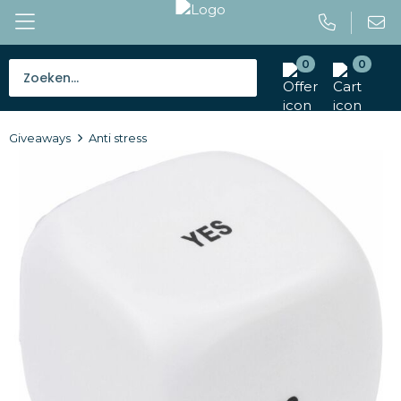
0
0
Bestsellers
Giveaways
Anti stress
Tassen
Caps en mutsen
Giveaways
Drinkwaren
Paraplu's
Outdoor en vrije tijd
Gereedschap en veiligheid