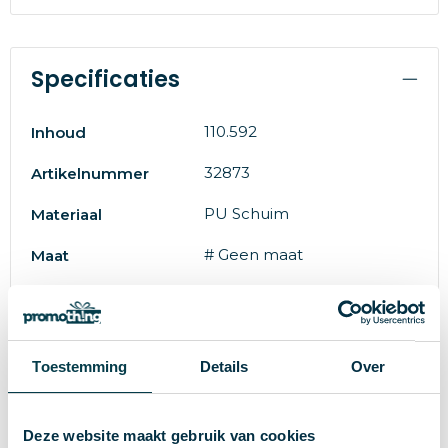
Specificaties
110.592
Inhoud
32873
Artikelnummer
PU Schuim
Materiaal
# Geen maat
Maat
8719446007383
EAN-code
25 g
Gewicht
Toestemming
Details
Over
IMPRESSION
Merk
wit
Kleur
Deze website maakt gebruik van cookies