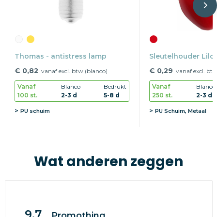
Thomas - antistress lamp
Sleutelhouder Lilo
€ 0,82
€ 0,29
vanaf excl. btw (blanco)
vanaf excl. bt
Vanaf
Blanco
Bedrukt
Vanaf
Blanco
100 st.
2-3 d
5-8 d
250 st.
2-3 d
PU schuim
PU Schuim, Metaal
Wat anderen zeggen
9.7
Promothing