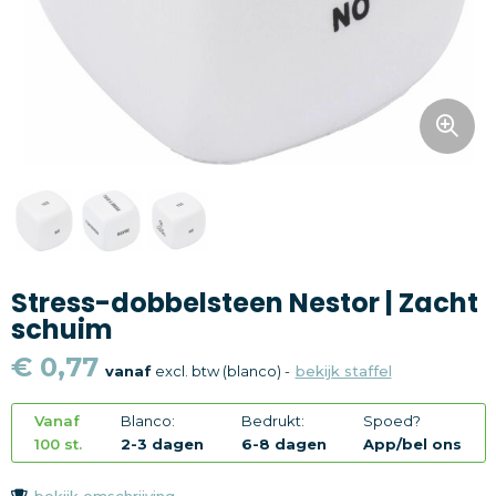
Snoepgoed
Home en living
Health en wellness
Kantoorartikelen
Gadgets
Stress-dobbelsteen Nestor | Zacht
Textiel
schuim
Thema
€ 0,77
vanaf
excl. btw (blanco) -
bekijk staffel
Merken
Vanaf
Blanco:
Bedrukt:
Spoed?
100 st.
2-3 dagen
6-8 dagen
App/bel ons
bekijk omschrijving