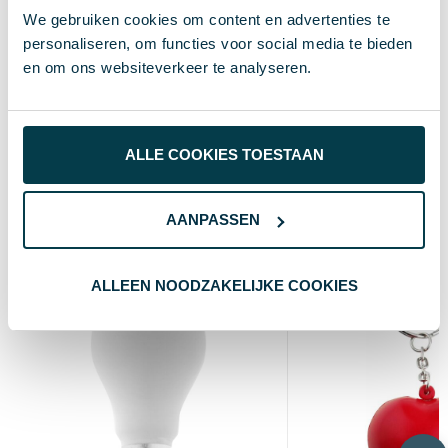
Standaard uitvoering
Soort
We gebruiken cookies om content en advertenties te
personaliseren, om functies voor social media te bieden
4.8 cm
Hoogte
en om ons websiteverkeer te analyseren.
4.8 cm
Breedte
4.8 cm
Lengte
ALLE COOKIES TOESTAAN
Wat anderen bekijken
AANPASSEN
ALLEEN NOODZAKELIJKE COOKIES