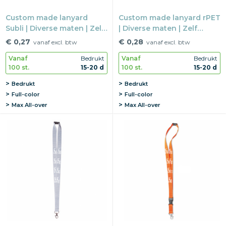
Custom made lanyard
Custom made lanyard rPET
Subli | Diverse maten | Zelf
| Diverse maten | Zelf
samen te stellen
samen te stellen
€ 0,27
€ 0,28
vanaf excl. btw
vanaf excl. btw
Vanaf
Bedrukt
Vanaf
Bedrukt
100 st.
15-20 d
100 st.
15-20 d
Bedrukt
Bedrukt
Full-color
Full-color
Max
All-over
Max
All-over