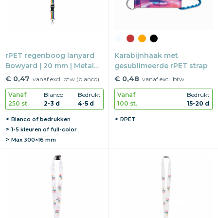
rPET regenboog lanyard
Karabijnhaak met
Bowyard | 20 mm | Metalen
gesublimeerde rPET strap
haak | Safetyclip
€ 0,47
€ 0,48
vanaf excl. btw (blanco)
vanaf excl. btw
Vanaf
Blanco
Bedrukt
Vanaf
Bedrukt
250 st.
2-3 d
4-5 d
100 st.
15-20 d
Blanco of bedrukken
RPET
1-5 kleuren of full-color
Max
300×16 mm