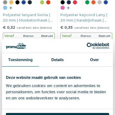
Polyester lanyard Sonia |
Polyester keycord Lany |
20 mm | Musketonhaak |
20 mm | Karabijnhaak |
Safetyclip
Safetyclip
€ 0,32
€ 0,35
vanaf excl. btw (blanco)
vanaf excl. btw (blanco)
Vanaf
Blanco
Bedrukt
Vanaf
Blanco
Bedrukt
250 st.
1-2 d
6-8 d
250 st.
2-3 d
4-5 d
Blanco of bedrukken
Blanco of bedrukken
1 kleur of full-color
1-5 kleuren of full-color
Toestemming
Details
Over
Max
218×13 mm
Max
300×20 mm
Duurzaam
Custom
Deze website maakt gebruik van cookies
We gebruiken cookies om content en advertenties te
personaliseren, om functies voor social media te bieden
en om ons websiteverkeer te analyseren.