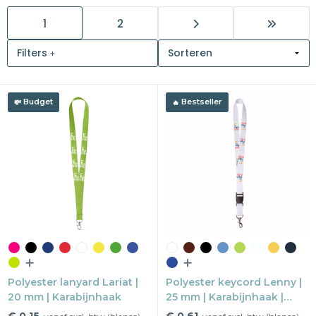
1
2
Snoepgoed
Filters
Home en living
Health en wellness
Budget
Bestseller
Kantoorartikelen
Gadgets
Textiel
Thema
Merken
Polyester lanyard Lariat |
Polyester keycord Lenny |
20 mm | Karabijnhaak
25 mm | Karabijnhaak |
Plastic buckle