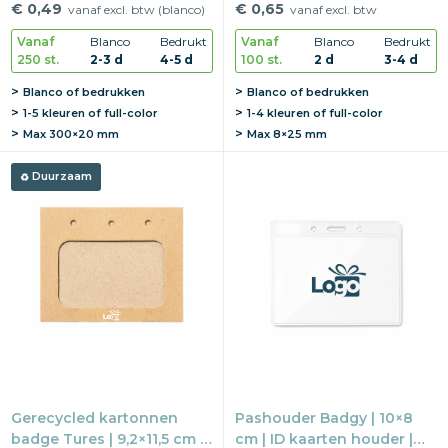
Verstelbaar
Telefoonhouder
€ 0,49
€ 0,65
vanaf excl. btw (blanco)
vanaf excl. btw
Vanaf
Blanco
Bedrukt
Vanaf
Blanco
Bedrukt
250 st.
2-3 d
4-5 d
100 st.
2 d
3-4 d
Blanco of bedrukken
Blanco of bedrukken
1-5 kleuren of full-color
1-4 kleuren of full-color
Max
300×20 mm
Max
8×25 mm
Duurzaam
Gerecycled kartonnen
Pashouder Badgy | 10×8
badge Tures | 9,2×11,5 cm |
cm | ID kaarten houder |