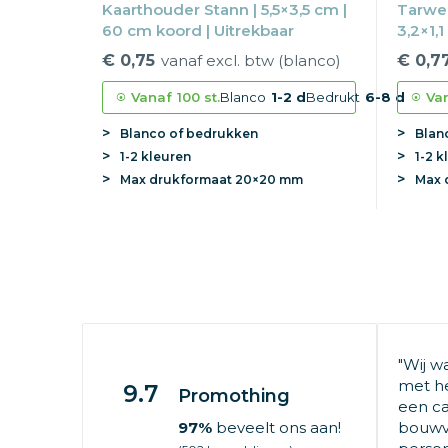
Kaarthouder Stann | 5,5×3,5 cm |
Tarwes
60 cm koord | Uitrekbaar
3,2×1,
Uitrek
€ 0,75
vanaf excl. btw (blanco)
€ 0,7
Vanaf
100 st.
Blanco
1-2 d
Bedrukt
6-8 d
Va
Blanco of bedrukken
Blan
1-2 kleuren
1-2 k
Max
drukformaat
20×20 mm
Max
"Wij w
met he
9.7
Promothing
een ca
97%
beveelt ons aan!
bouwv