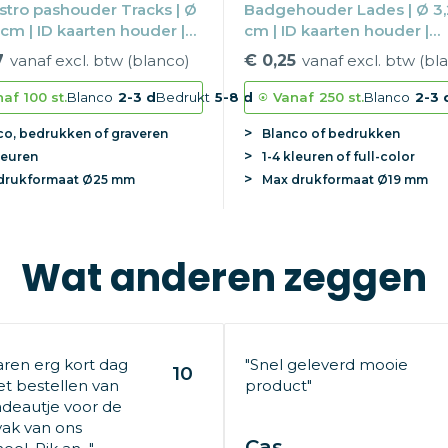
tro pashouder Tracks | Ø
Badgehouder Lades | Ø 3,
1 cm | ID kaarten houder |
cm | ID kaarten houder |
baar
Uitrekbaar
7
vanaf excl. btw (blanco)
€ 0,25
vanaf excl. btw (bl
naf
100 st.
Blanco
2-3 d
Bedrukt
5-8 d
Vanaf
250 st.
Blanco
2-3 
co, bedrukken of graveren
Blanco of bedrukken
leuren
1-4 kleuren of full-color
drukformaat
Ø25 mm
Max
drukformaat
Ø19 mm
Wat anderen zeggen
aren erg kort dag
"Snel geleverd mooie
10
t bestellen van
product"
deautje voor de
ak van ons
Cas