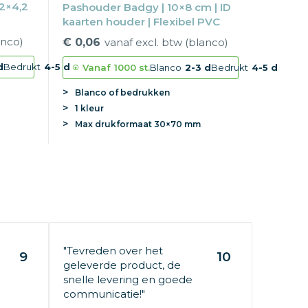
2×4,2
Pashouder Badgy | 10×8 cm | ID
kaarten houder | Flexibel PVC
anco)
€ 0,06
vanaf excl. btw (blanco)
d
Bedrukt
4-5 d
Vanaf
1000 st.
Blanco
2-3 d
Bedrukt
4-5 d
Blanco of bedrukken
1 kleur
Max
drukformaat
30×70 mm
"Tevreden over het
9
10
geleverde product, de
snelle levering en goede
communicatie!"