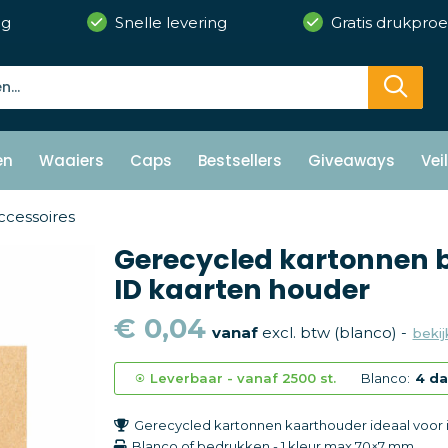
ng
Snelle levering
Gratis drukproe
en
Waaiers
Caps
Bestsellers
Giveaways
Vei
ccessoires
Gerecycled kartonnen ba
ID kaarten houder
€ 0,04
vanaf
excl. btw (blanco) -
bekij
Leverbaar
-
vanaf
2500 st.
Blanco:
4 d
Gerecycled kartonnen kaarthouder ideaal voor i
Blanco of bedrukken
-
1 kleur
max 70×7 mm