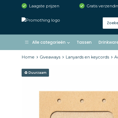
Laagste prijzen
Gratis verzendi
Alle categorieën
Tassen
Drinkwar
Home
Giveaways
Lanyards en keycords
A
Duurzaam