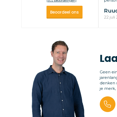
persone
(502 beoordelingen)
Ruu
Beoordeel ons
22 juli
Laa
Geen ein
jarenlan
denken m
je merk,