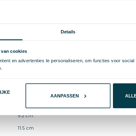
Details
 van cookies
S/T
ent en advertenties te personaliseren, om functies voor social
3.5 g
.
75105
IJKE
AANPASSEN
ALL
Gerecycled Karton
9.2 cm
11.5 cm