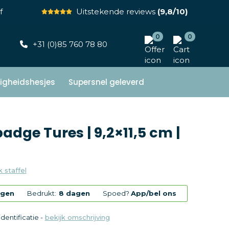
f
Uitstekende reviews
(9,8/10)
0
0
+31 (0)85 760 78 80
ligheidshesjes
Supersnel geleverd
dge Tures | 9,2×11,5 cm |
k staffel
agen
Bedrukt:
8 dagen
Spoed?
App/bel ons
dentificatie -
bekijk omschrijving