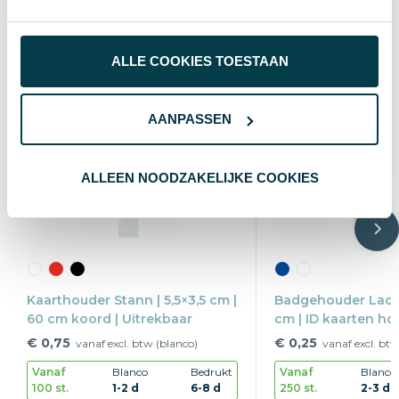
ALLE COOKIES TOESTAAN
AANPASSEN
ALLEEN NOODZAKELIJKE COOKIES
Kaarthouder Stann | 5,5×3,5 cm |
Badgehouder Lades
60 cm koord | Uitrekbaar
cm | ID kaarten ho
Uitrekbaar
€ 0,75
€ 0,25
vanaf excl. btw (blanco)
vanaf excl. btw
Vanaf
Blanco
Bedrukt
Vanaf
Blanco
100 st.
1-2 d
6-8 d
250 st.
2-3 d