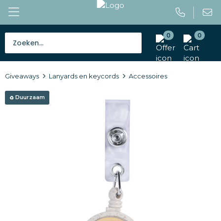
0
0
Bestsellers
Giveaways
Lanyards en keycords
Accessoires
Tassen
Duurzaam
Caps en mutsen
Giveaways
Drinkwaren
Paraplu's
Outdoor en vrije tijd
Gereedschap en veiligheid