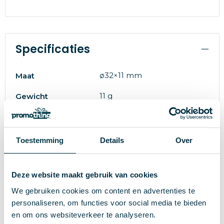
Specificaties
ø32×11 mm
Maat
11 g
Gewicht
Merk
28634
Artikelnummer
Toestemming
Details
Over
Tarwestro, Plastic (PS)
Materiaal
Deze website maakt gebruik van cookies
Natuurlijk
Kleur
We gebruiken cookies om content en advertenties te
personaliseren, om functies voor social media te bieden
Wat anderen bekijken
en om ons websiteverkeer te analyseren.