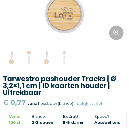
Snoepgoed
Home en living
Health en wellness
Kantoorartikelen
Gadgets
Tarwestro pashouder Tracks | Ø
Textiel
3,2×1,1 cm | ID kaarten houder |
Uitrekbaar
Thema
€ 0,77
vanaf
excl. btw (blanco) -
bekijk staffel
Merken
Vanaf
Blanco:
Bedrukt:
Spoed?
100 st.
2-3 dagen
5-8 dagen
App/bel ons