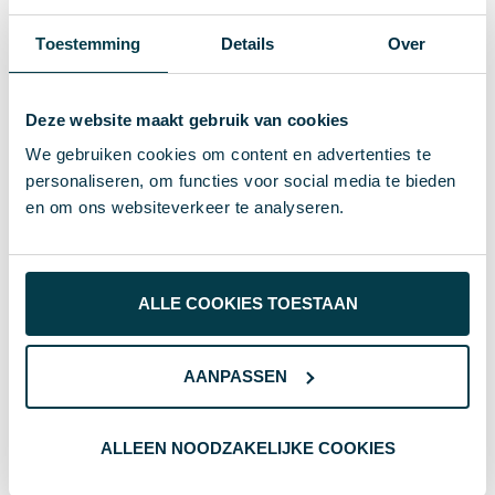
10mm
Maat
Toestemming
Details
Over
8.67 g
Gewicht
Deze website maakt gebruik van cookies
Merk
We gebruiken cookies om content en advertenties te
127844
Artikelnummer
personaliseren, om functies voor social media te bieden
en om ons websiteverkeer te analyseren.
Volledige kleur
Kleur
Metalen karabijnhaak
Soort
ALLE COOKIES TOESTAAN
2 cm
Breedte
45 cm
Lengte
AANPASSEN
Wat anderen bekijken
ALLEEN NOODZAKELIJKE COOKIES