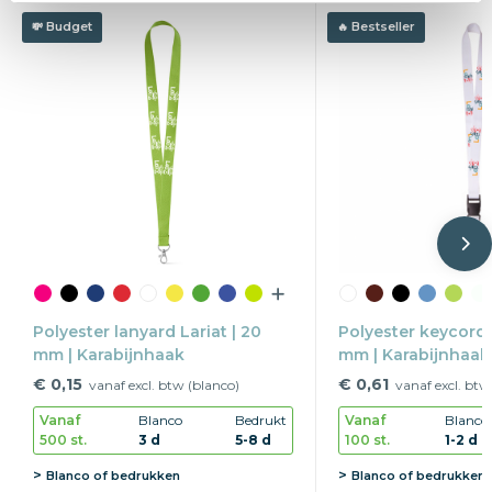
Budget
Bestseller
Polyester lanyard Lariat | 20
Polyester keycord 
mm | Karabijnhaak
mm | Karabijnhaak 
buckle
€ 0,15
€ 0,61
vanaf excl. btw (blanco)
vanaf excl. btw
Vanaf
Blanco
Bedrukt
Vanaf
Blanco
500 st.
3 d
5-8 d
100 st.
1-2 d
Blanco of bedrukken
Blanco of bedrukken