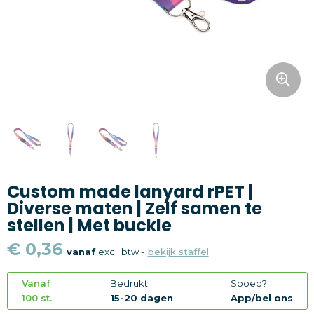
Snoepgoed
Home en living
Health en wellness
Kantoorartikelen
Gadgets
Custom made lanyard rPET |
Textiel
Diverse maten | Zelf samen te
stellen | Met buckle
Thema
€ 0,36
vanaf
excl. btw -
bekijk staffel
Merken
Vanaf
Bedrukt:
Spoed?
100 st.
15-20 dagen
App/bel ons