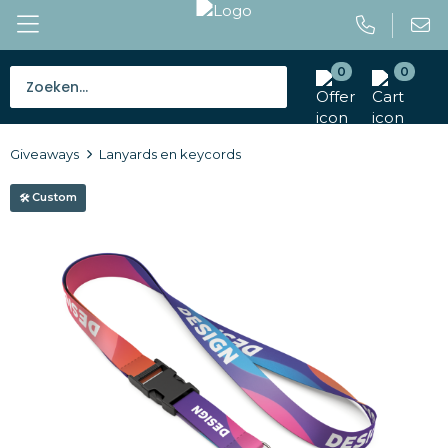
0
0
Bestsellers
Giveaways
Lanyards en keycords
Tassen
Custom
Caps en mutsen
Giveaways
Drinkwaren
Paraplu's
Outdoor en vrije tijd
Gereedschap en veiligheid