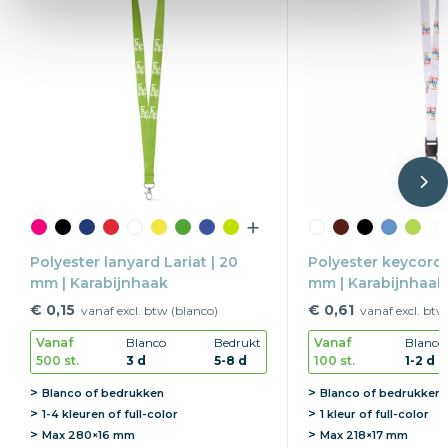
Polyester lanyard Lariat | 20
Polyester keycord 
mm | Karabijnhaak
mm | Karabijnhaak 
buckle
€ 0,15
€ 0,61
vanaf excl. btw (blanco)
vanaf excl. btw
Vanaf
Blanco
Bedrukt
Vanaf
Blanco
500 st.
3 d
5-8 d
100 st.
1-2 d
Blanco of bedrukken
Blanco of bedrukken
1-4 kleuren of full-color
1 kleur of full-color
Max
280×16 mm
Max
218×17 mm