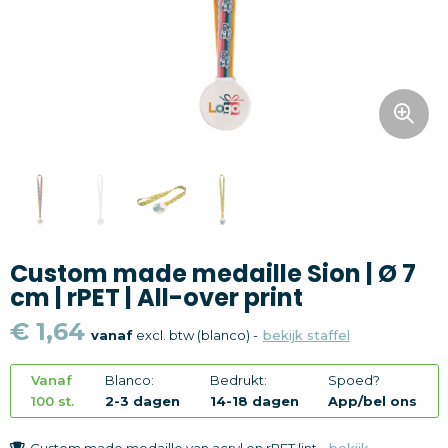
Snoepgoed
Home en living
Health en wellness
Kantoorartikelen
Gadgets
Custom made medaille Sion | Ø 7
Textiel
cm | rPET | All-over print
Thema
€ 1,64
vanaf
excl. btw (blanco) -
bekijk staffel
Merken
Vanaf
Blanco:
Bedrukt:
Spoed?
100 st.
2-3 dagen
14-18 dagen
App/bel ons
Custom made medaille van acryl en rPET lint -
bekijk