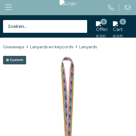
0
0
Bestsellers
Giveaways
Lanyards en keycords
Lanyards
Tassen
Custom
Caps en mutsen
Giveaways
Drinkwaren
Paraplu's
Outdoor en vrije tijd
Gereedschap en veiligheid