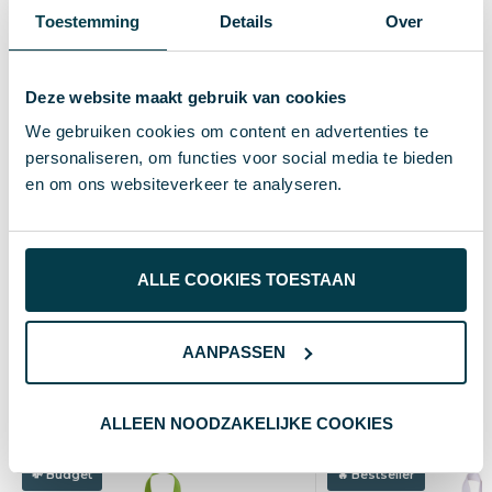
Specificaties
Toestemming
Details
Over
ø70×500 mm
Maat
Deze website maakt gebruik van cookies
13 g
Gewicht
We gebruiken cookies om content en advertenties te
personaliseren, om functies voor social media te bieden
Merk
en om ons websiteverkeer te analyseren.
27430
Artikelnummer
Acryl, Gerecycled PET
Materiaal
ALLE COOKIES TOESTAAN
Transparant
Kleur
AANPASSEN
Wat anderen bekijken
ALLEEN NOODZAKELIJKE COOKIES
Budget
Bestseller