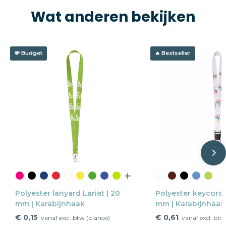
Wat anderen bekijken
Budget
Bestseller
Polyester lanyard Lariat | 20
Polyester keycord 
mm | Karabijnhaak
mm | Karabijnhaak 
buckle
€ 0,15
€ 0,61
vanaf excl. btw (blanco)
vanaf excl. btw