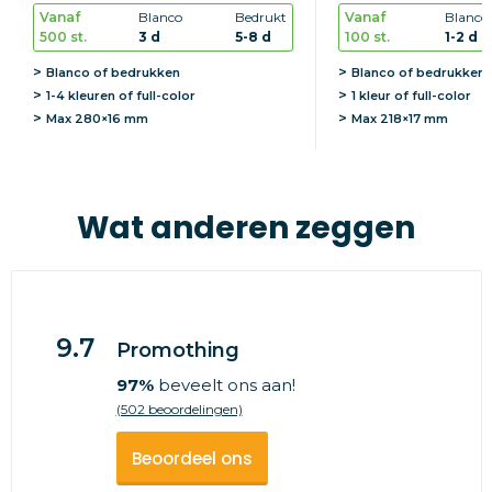
Vanaf
Blanco
Bedrukt
Vanaf
Blanco
500 st.
3 d
5-8 d
100 st.
1-2 d
Blanco of bedrukken
Blanco of bedrukken
1-4 kleuren of full-color
1 kleur of full-color
Max
280×16 mm
Max
218×17 mm
Wat anderen zeggen
9.7
Promothing
97%
beveelt ons aan!
(502 beoordelingen)
Beoordeel ons