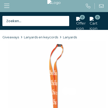
0
0
Bestsellers
Giveaways
Lanyards en keycords
Lanyards
Tassen
Caps en mutsen
Giveaways
Drinkwaren
Paraplu's
Outdoor en vrije tijd
Gereedschap en veiligheid