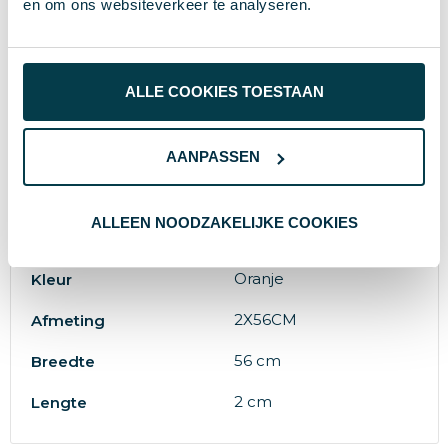
en om ons websiteverkeer te analyseren.
0.067
Inhoud
midocean
Merk
ALLE COOKIES TOESTAAN
PET
Materiaal
20 g
Gewicht
AANPASSEN
50964
Artikelnummer
ALLEEN NOODZAKELIJKE COOKIES
8719941023109
EAN-code
Oranje
Kleur
2X56CM
Afmeting
56 cm
Breedte
2 cm
Lengte