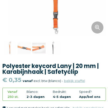
Snoepgoed
Home en living
Health en wellness
Kantoorartikelen
Gadgets
Polyester keycord Lany | 20 mm |
Textiel
Karabijnhaak | Safetyclip
Thema
€ 0,35
vanaf
excl. btw (blanco) -
bekijk staffel
Merken
Vanaf
Blanco:
Bedrukt:
Spoed?
250 st.
2-3 dagen
4-5 dagen
App/bel ons
Lanyard met metalen haak en safetyclip -
bekijk omschrijving