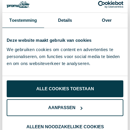
0.067
Inhoud
22 g
Gewicht
Toestemming
Details
Over
midocean
Merk
8719941055841
EAN-code
Deze website maakt gebruik van cookies
We gebruiken cookies om content en advertenties te
RPET
Materiaal
personaliseren, om functies voor social media te bieden
52405
Artikelnummer
en om ons websiteverkeer te analyseren.
Multicolour
Kleur
2X56CM
Afmeting
ALLE COOKIES TOESTAAN
56 cm
Breedte
AANPASSEN
2 cm
Lengte
ALLEEN NOODZAKELIJKE COOKIES