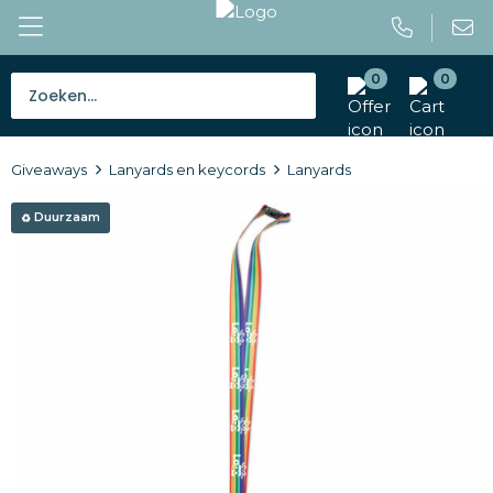
0
0
Bestsellers
Giveaways
Lanyards en keycords
Lanyards
Tassen
Duurzaam
Caps en mutsen
Giveaways
Drinkwaren
Paraplu's
Outdoor en vrije tijd
Gereedschap en veiligheid