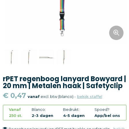
Snoepgoed
Home en living
Health en wellness
Kantoorartikelen
Gadgets
rPET regenboog lanyard Bowyard |
Textiel
20 mm | Metalen haak | Safetyclip
Thema
€ 0,47
vanaf
excl. btw (blanco) -
bekijk staffel
Merken
Vanaf
Blanco:
Bedrukt:
Spoed?
250 st.
2-3 dagen
4-5 dagen
App/bel ons
Regenboog lanyard van rPET met buckle en safetyclip -
bekijk