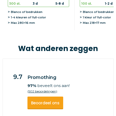
500 st.
3 d
5-8 d
100 st.
1-2 d
Blanco of bedrukken
Blanco of bedrukken
1-4 kleuren of full-color
1 kleur of full-color
Max
280×16 mm
Max
218×17 mm
Wat anderen zeggen
9.7
Promothing
97%
beveelt ons aan!
(502 beoordelingen)
Beoordeel ons