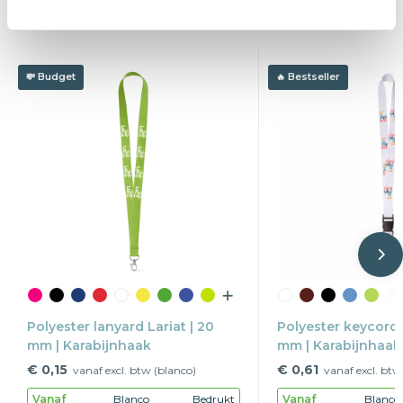
Wat anderen bekijken
Budget
Bestseller
Polyester lanyard Lariat | 20
Polyester keycord 
mm | Karabijnhaak
mm | Karabijnhaak 
buckle
€ 0,15
€ 0,61
vanaf excl. btw (blanco)
vanaf excl. btw
Vanaf
Blanco
Bedrukt
Vanaf
Blanco