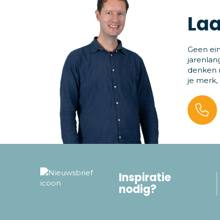
Laa
Geen ein
jarenlan
denken m
je merk,
Inspiratie
nodig?