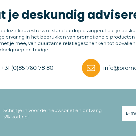
t je deskundig adviser
deloze keuzestress of standaardoplossingen. Laat je desku
ge ervaring in het bedrukken van promotionele producten
et je mee, van duurzame relatiegeschenken tot opvallende
 doelgroep en budget.
+31 (0)85 760 78 80
info@promo
Schrijf je in voor de nieuwsbrief en ontvang
5% korting!