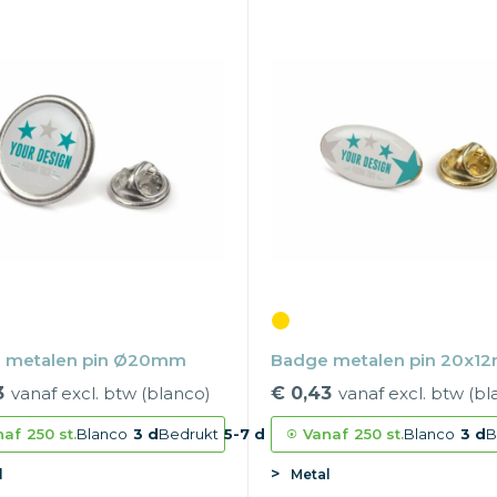
 metalen pin Ø20mm
Badge metalen pin 20x1
3
vanaf excl. btw (blanco)
€ 0,43
vanaf excl. btw (bl
naf
250 st.
Blanco
3 d
Bedrukt
5-7 d
Vanaf
250 st.
Blanco
3 d
B
l
Metal