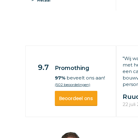
Metaal
"Wij w
met he
9.7
Promothing
een ca
97%
beveelt ons aan!
bouwv
persone
(502 beoordelingen)
Ruu
Beoordeel ons
22 juli