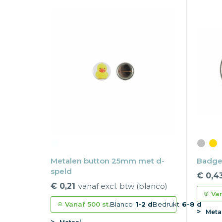
Metalen button 25mm met d-
Badge
speld
€ 0,4
€ 0,21
vanaf excl. btw (blanco)
Va
Vanaf
500 st.
Blanco
1-2 d
Bedrukt
6-8 d
Meta