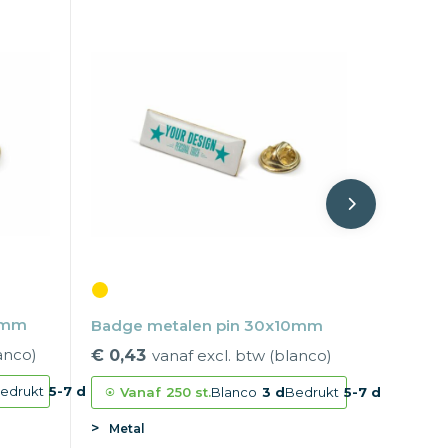
2mm
Badge metalen pin 30x10mm
anco)
€ 0,43
vanaf excl. btw (blanco)
edrukt
5-7 d
Vanaf
250 st.
Blanco
3 d
Bedrukt
5-7 d
Metal