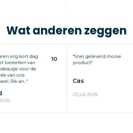
Wat anderen zeggen
aren erg kort dag
"Snel geleverd mooie
10
t bestellen van
product"
deautje voor de
ak van ons
Cas
el. Rik an..."
d
20 juli 2026
 2026