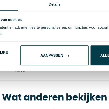
Details
 van cookies
21420
ent en advertenties te personaliseren, om functies voor social
.
9 g
70×25×4 mm
IJKE
AANPASSEN
ALL
Aluminium, Papier
Rood
Wat anderen bekijken