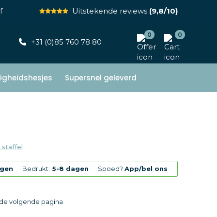
f
Uitstekende reviews
(9,8/10)
0
0
+31 (0)85 760 78 80
ligheidshesjes
Supersnel geleverd
 staffel
agen
Bedrukt:
5-8 dagen
Spoed?
App/bel ons
p de volgende pagina