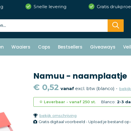
ng
Snelle levering
Gratis drukproe
en
Waaiers
Caps
Bestsellers
Giveaways
Vei
Namuu - naamplaatje
€ 0,52
vanaf
excl. btw (blanco) -
bekijk
Leverbaar
-
vanaf
250 st.
Blanco:
2-3 d
bekijk omschrijving
Gratis digitaal voorbeeld - Upload je bestand o