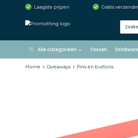
Laagste prijzen
Gratis verzendi
Alle categorieën
Tassen
Drinkwar
Home
Giveaways
Pins en buttons