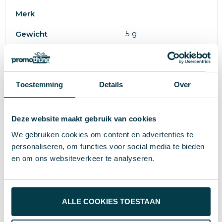
Merk
5 g
Gewicht
26×14 mm
Maat
Metaal, Hars
Materiaal
Toestemming
Details
Over
Zilver
Kleur
Deze website maakt gebruik van cookies
Wat anderen bekijken
We gebruiken cookies om content en advertenties te
personaliseren, om functies voor social media te bieden
en om ons websiteverkeer te analyseren.
ALLE COOKIES TOESTAAN