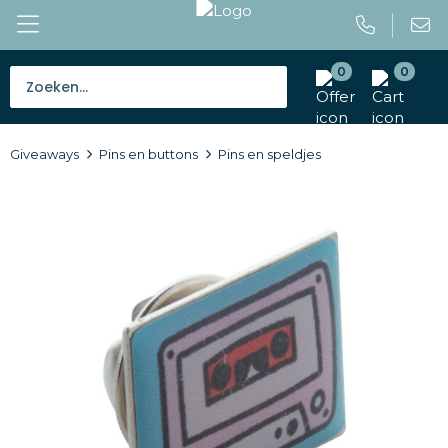
0
0
Bestsellers
Giveaways
Pins en buttons
Pins en speldjes
Tassen
Caps en mutsen
Giveaways
Drinkwaren
Paraplu's
Outdoor en vrije tijd
Gereedschap en veiligheid