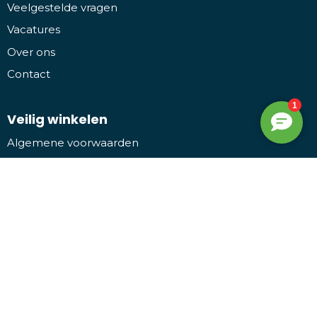
Veelgestelde vragen
Vacatures
Over ons
Contact
Veilig winkelen
Algemene voorwaarden
Leveringsvoorwaarden
Privacy- en cookieverklaring
Disclaimer
Bezoek ons
Promothing
Kruiwiel 3, 7773 NL Hardenberg