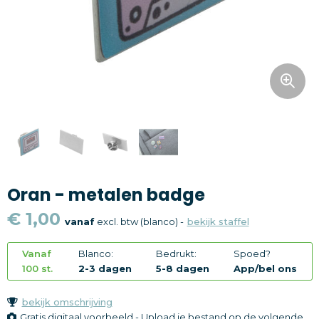
Snoepgoed
Home en living
Health en wellness
Kantoorartikelen
Gadgets
Oran - metalen badge
Textiel
€ 1,00
vanaf
excl. btw (blanco) -
bekijk staffel
Thema
Vanaf
Blanco:
Bedrukt:
Spoed?
Merken
100 st.
2-3 dagen
5-8 dagen
App/bel ons
bekijk omschrijving
Gratis digitaal voorbeeld - Upload je bestand op de volgende