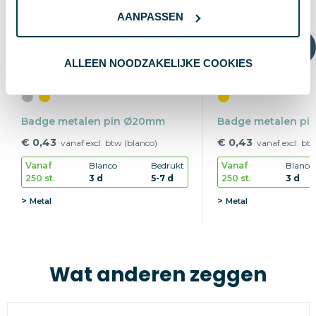
AANPASSEN
ALLEEN NOODZAKELIJKE COOKIES
Badge metalen pin Ø20mm
Badge metalen pi
€ 0,43
€ 0,43
vanaf excl. btw (blanco)
vanaf excl. bt
Vanaf
Blanco
Bedrukt
Vanaf
Blanco
250 st.
3 d
5-7 d
250 st.
3 d
Metal
Metal
Wat anderen zeggen