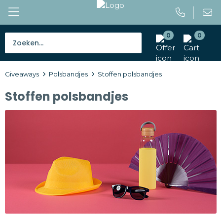
0
0
Bestsellers
Giveaways
Polsbandjes
Stoffen polsbandjes
Tassen
Stoffen polsbandjes
Caps en mutsen
Giveaways
Drinkwaren
Paraplu's
Outdoor en vrije tijd
Gereedschap en veiligheid