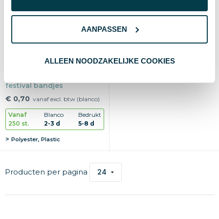
AANPASSEN
ALLEEN NOODZAKELIJKE COOKIES
SuboWrist Max - custom
festival bandjes
€ 0,70
vanaf excl. btw (blanco)
Vanaf
Blanco
Bedrukt
250 st.
2-3 d
5-8 d
Polyester, Plastic
Producten per pagina