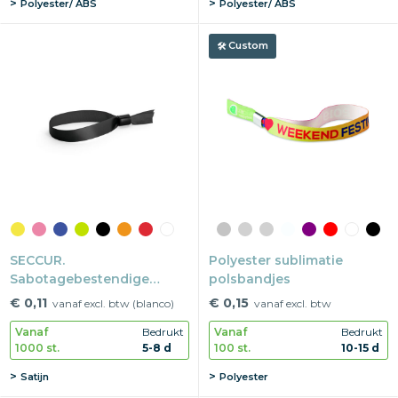
Polyester/ ABS
Polyester/ ABS
Custom
SECCUR.
Polyester sublimatie
Sabotagebestendige
polsbandjes
satijnen armband
€ 0,11
€ 0,15
vanaf excl. btw (blanco)
vanaf excl. btw
Vanaf
Bedrukt
Vanaf
Bedrukt
1000 st.
5-8 d
100 st.
10-15 d
Satijn
Polyester