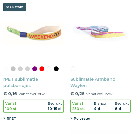
Custom
rPET sublimatie
Sublimatie Armband
polsbandjes
Waylen
€ 0,16
€ 0,25
vanaf excl. btw
vanaf excl. btw
Vanaf
Bedrukt
Vanaf
Blanco
Bedrukt
100 st.
10-15 d
250 st.
4 d
8 d
RPET
Polyester