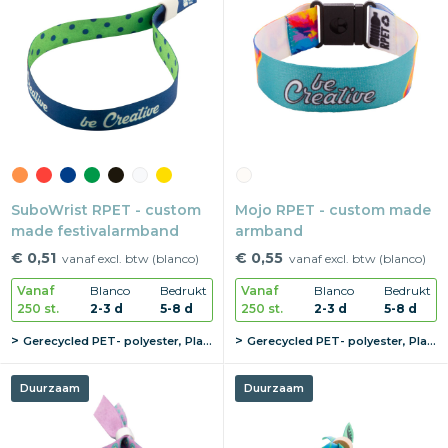
SuboWrist RPET - custom
Mojo RPET - custom made
made festivalarmband
armband
€ 0,51
€ 0,55
vanaf excl. btw (blanco)
vanaf excl. btw (blanco)
Vanaf
Blanco
Bedrukt
Vanaf
Blanco
Bedrukt
250 st.
2-3 d
5-8 d
250 st.
2-3 d
5-8 d
Gerecycled PET- polyester, Plastic
Gerecycled PET- polyester, Plastic
Duurzaam
Duurzaam