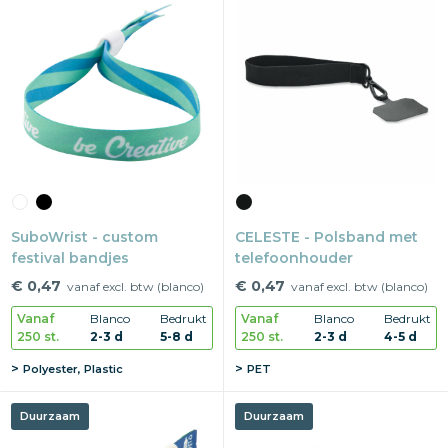
SuboWrist - custom
CELESTE - Polsband met
festival bandjes
telefoonhouder
€ 0,47
€ 0,47
vanaf excl. btw (blanco)
vanaf excl. btw (blanco)
Vanaf
Blanco
Bedrukt
Vanaf
Blanco
Bedrukt
250 st.
2-3 d
5-8 d
250 st.
2-3 d
4-5 d
Polyester, Plastic
PET
Duurzaam
Duurzaam