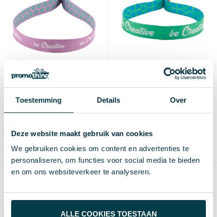
SuboWrist Alloy - Custom
SuboWrist Eco - custom
made RPET festival
made RPET-
Toestemming
Details
Over
armband
festivalarmband
€ 0,68
€ 0,69
vanaf excl. btw (blanco)
vanaf excl. btw (blanco)
Vanaf
Blanco
Bedrukt
Vanaf
Blanco
Bedrukt
Deze website maakt gebruik van cookies
250 st.
2-3 d
5-8 d
250 st.
2-3 d
5-8 d
We gebruiken cookies om content en advertenties te
Gerecycled PET- polyester, Metaal
Gerecycled PET- polyester, Bamboe
personaliseren, om functies voor social media te bieden
en om ons websiteverkeer te analyseren.
ALLE COOKIES TOESTAAN