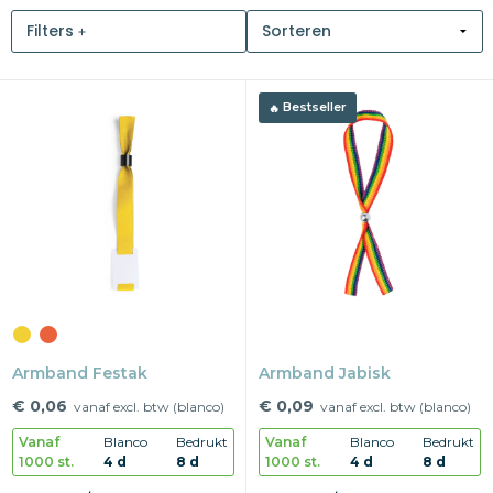
Filters
Snoepgoed
Home en living
Bestseller
Health en wellness
Kantoorartikelen
Gadgets
Textiel
Thema
Armband Festak
Armband Jabisk
Merken
€ 0,06
€ 0,09
vanaf excl. btw (blanco)
vanaf excl. btw (blanco)
Vanaf
Blanco
Bedrukt
Vanaf
Blanco
Bedrukt
1000 st.
4 d
8 d
1000 st.
4 d
8 d