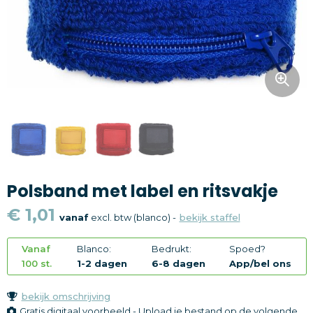
Snoepgoed
Home en living
Health en wellness
Kantoorartikelen
Gadgets
Polsband met label en ritsvakje
Textiel
€ 1,01
vanaf
excl. btw (blanco) -
bekijk staffel
Thema
Vanaf
Blanco:
Bedrukt:
Spoed?
Merken
100 st.
1-2 dagen
6-8 dagen
App/bel ons
bekijk omschrijving
Gratis digitaal voorbeeld - Upload je bestand op de volgende