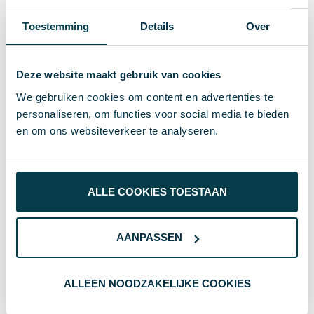
79% Katoen, 13% Elastaan, 8%
Materiaal
Polyester
Toestemming
Details
Over
17 g
Gewicht
8719495002117
EAN-code
Deze website maakt gebruik van cookies
We gebruiken cookies om content en advertenties te
8201
Artikelnummer
personaliseren, om functies voor social media te bieden
Kobaltblauw
Kleur
en om ons websiteverkeer te analyseren.
8 x 6 cm
Afmeting
0 cm
Hoogte
ALLE COOKIES TOESTAAN
6 cm
Breedte
AANPASSEN
8 cm
Lengte
ALLEEN NOODZAKELIJKE COOKIES
Wat anderen bekijken