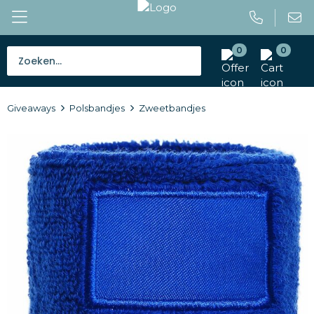
0
0
Bestsellers
Giveaways
Polsbandjes
Zweetbandjes
Tassen
Caps en mutsen
Giveaways
Drinkwaren
Paraplu's
Outdoor en vrije tijd
Gereedschap en veiligheid