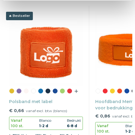
Bestseller
Polsband met label
Hoofdband Memph
voor bedrukking
€ 0,66
vanaf excl. btw (blanco)
€ 0,86
vanaf excl. b
Vanaf
Blanco
Bedrukt
100 st.
1-2 d
6-8 d
Vanaf
Blan
100 st.
1-2 d