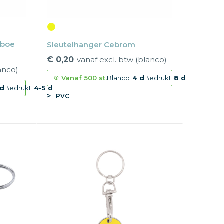
mboe
Sleutelhanger Cebrom
€ 0,20
vanaf excl. btw (blanco)
anco)
Vanaf
500 st.
Blanco
4 d
Bedrukt
8 d
 d
Bedrukt
4-5 d
PVC