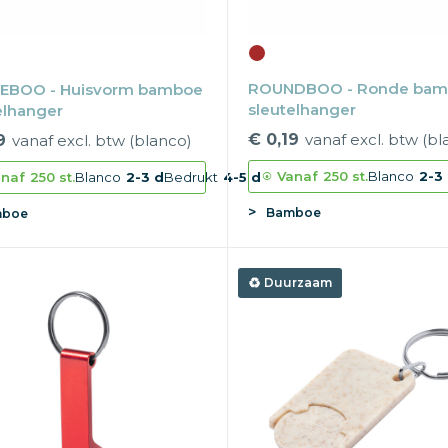
ROUNDBOO - Ronde ba
EBOO - Huisvorm bamboe
sleutelhanger
elhanger
€ 0,19
vanaf excl. btw (bl
9
vanaf excl. btw (blanco)
Vanaf
250 st.
Blanco
2-3
naf
250 st.
Blanco
2-3 d
Bedrukt
4-5 d
Bamboe
boe
Duurzaam