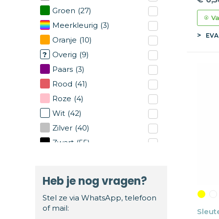
Groen
(27)
Va
Meerkleurig
(3)
EVA
Oranje
(10)
Overig
(9)
Paars
(3)
Rood
(41)
Roze
(4)
Wit
(42)
Zilver
(40)
Zwart
(55)
Heb je nog vragen?
Stel ze via WhatsApp, telefoon
of mail:
Sleut