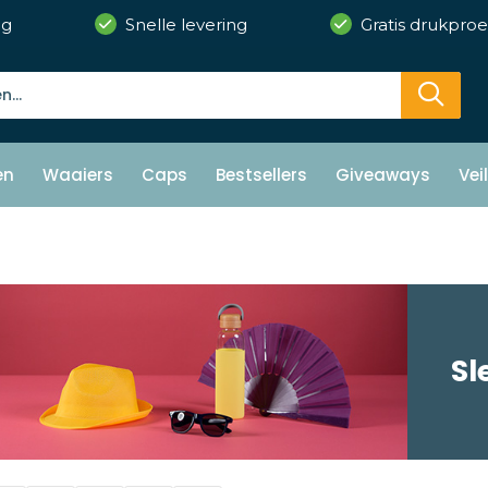
ng
Snelle levering
Gratis drukproe
en
Waaiers
Caps
Bestsellers
Giveaways
Vei
Sl