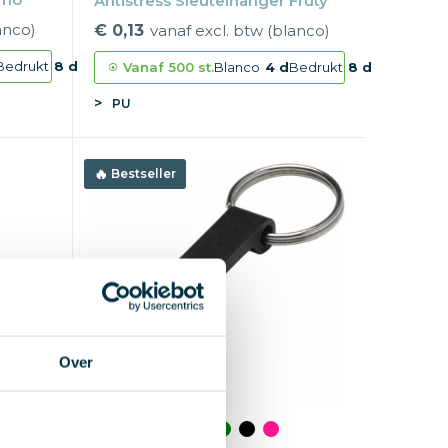
Antistress Sleutelhanger Fruty
anco)
€ 0,13
vanaf excl. btw (blanco)
Bedrukt
8 d
Vanaf
500 st.
Blanco
4 d
Bedrukt
8 d
PU
Bestseller
Over