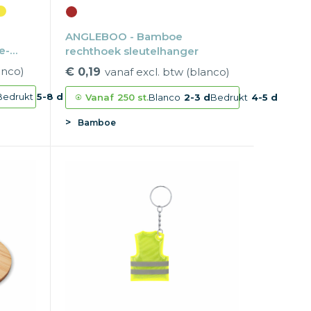
ANGLEBOO - Bamboe
e-
rechthoek sleutelhanger
anco)
€ 0,19
vanaf excl. btw (blanco)
Bedrukt
5-8 d
Vanaf
250 st.
Blanco
2-3 d
Bedrukt
4-5 d
Bamboe