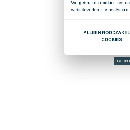
We gebruiken cookies om cont
Sleut
websiteverkeer te analyseren
€ 0,1
Va
ALLEEN NOODZAKEL
Bam
COOKIES
Duurz