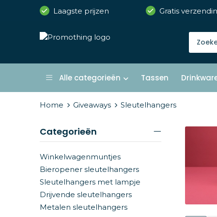
Laagste prijzen
Gratis verzendi
Alle categorieën
Tassen
Drinkwar
Home
Giveaways
Sleutelhangers
Categorieën
Winkelwagenmuntjes
Bieropener sleutelhangers
Sleutelhangers met lampje
Drijvende sleutelhangers
Metalen sleutelhangers