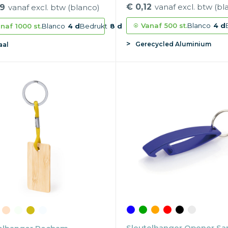
€ 0,12
vanaf excl. btw (bl
09
vanaf excl. btw (blanco)
Vanaf
500 st.
Blanco
4 d
naf
1000 st.
Blanco
4 d
Bedrukt
8 d
Gerecycled Aluminium
aal
Sleutelhanger Opener S