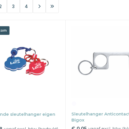
2
3
4
tom
Sleutelhanger Anticontac
ende sleutelhanger eigen
Bigox
€ 0,05
vanaf excl. btw (b
8
vanaf excl. btw (bedrukt)