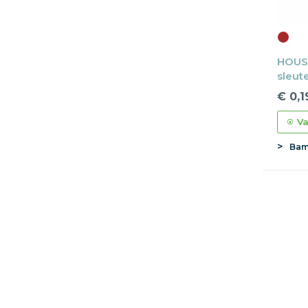
HOUS
sleut
€ 0,1
Va
Bam