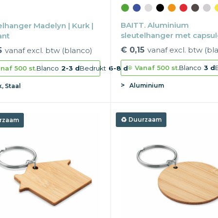
BAITT. Aluminium
elhanger Madelyn | Kurk |
sleutelhanger met capsul
ant
opener
€ 0,15
vanaf excl. btw (bl
5
vanaf excl. btw (blanco)
Vanaf
500 st.
Blanco
3 d
naf
500 st.
Blanco
2-3 d
Bedrukt
6-8 d
Aluminium
, Staal
Duurzaam
rzaam