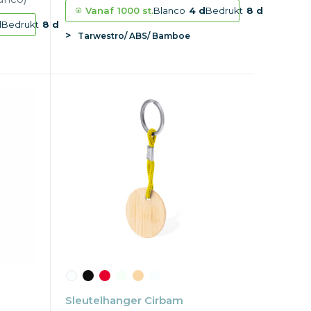
Vanaf
1000 st.
Blanco
4 d
Bedrukt
8 d
d
Bedrukt
8 d
Tarwestro/ ABS/ Bamboe
Sleutelhanger Cirbam