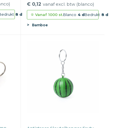
anco)
€ 0,12
vanaf excl. btw (blanco)
Bedrukt
8 d
Vanaf
1000 st.
Blanco
4 d
Bedrukt
8 d
Bamboe
amo