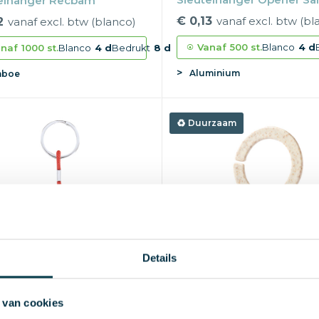
elhanger Recbam
€ 0,13
vanaf excl. btw (bl
2
vanaf excl. btw (blanco)
Vanaf
500 st.
Blanco
4 d
naf
1000 st.
Blanco
4 d
Bedrukt
8 d
Aluminium
boe
Duurzaam
Details
 van cookies