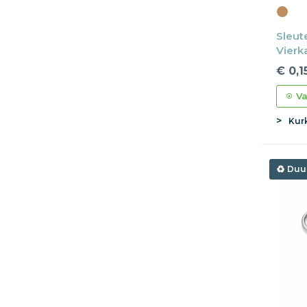
Sleut
Vierk
€ 0,1
Va
Kurk
Duu