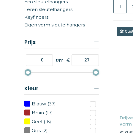
Eco sleutelhangers
1
Leren sleutelhangers
Keyfinders
Eigen vorm sleutelhangers
Cus
Prijs
t/m
€
Kleur
Blauw
(37)
Bruin
(17)
Drijv
Geel
(16)
vorm
Grijs
(2)
€ 0,5