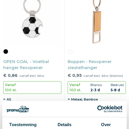
OPEN GOAL - Voetbal
Boppen - flesopener
hanger flesopener
sleutelhanger
€ 0,86
€ 0,95
vanaf excl. btw
vanaf excl. btw (blanco)
Vanaf
Vanaf
Blanco
Bedrukt
100 st.
100 st.
2-3 d
5-8 d
AS
Metaal, Bamboe
Toestemming
Details
Over