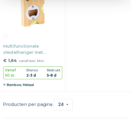
Multifunctionele
sleutelhanger met
flesopener en waterpas
€ 1,64
vanaf excl. btw
Mackie
Vanaf
Blanco
Bedrukt
50 st.
2-3 d
5-8 d
Bamboe, Metaal
Producten per pagina