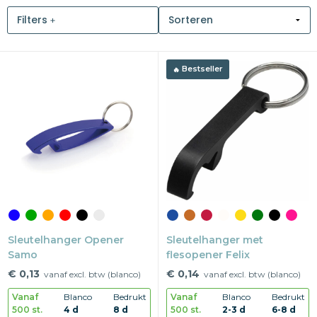
Filters
Snoepgoed
Home en living
Bestseller
Health en wellness
Kantoorartikelen
Gadgets
Textiel
Thema
Sleutelhanger Opener
Sleutelhanger met
Samo
Merken
flesopener Felix
€ 0,13
€ 0,14
vanaf excl. btw (blanco)
vanaf excl. btw (blanco)
Vanaf
Blanco
Bedrukt
Vanaf
Blanco
Bedrukt
500 st.
4 d
8 d
500 st.
2-3 d
6-8 d