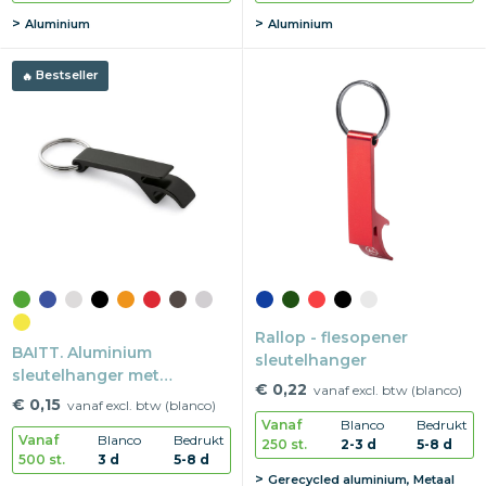
Aluminium
Aluminium
Bestseller
Rallop - flesopener
BAITT. Aluminium
sleutelhanger
sleutelhanger met
€ 0,22
vanaf excl. btw (blanco)
capsule-opener
€ 0,15
vanaf excl. btw (blanco)
Vanaf
Blanco
Bedrukt
Vanaf
Blanco
Bedrukt
250 st.
2-3 d
5-8 d
500 st.
3 d
5-8 d
Gerecycled aluminium, Metaal