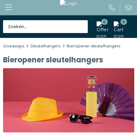
0
0
Bestsellers
Giveaways
Sleutelhangers
Bieropener sleutelhangers
Tassen
Bieropener sleutelhangers
Caps en mutsen
Giveaways
Drinkwaren
Paraplu's
Outdoor en vrije tijd
Gereedschap en veiligheid