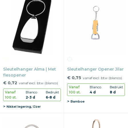
Sleutelhanger Alma | Met
Sleutelhanger Opener Jilar
flesopener
€ 0,75
vanaf excl. btw (blanco)
€ 0,72
vanaf excl. btw (blanco)
Vanaf
Blanco
Bedrukt
100 st.
4 d
8 d
Vanaf
Blanco
Bedrukt
100 st.
2-3 d
6-8 d
Bamboe
Nikkel legering, IJzer