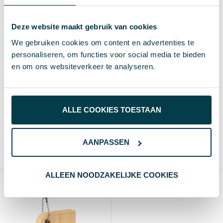
Deze website maakt gebruik van cookies
We gebruiken cookies om content en advertenties te
personaliseren, om functies voor social media te bieden
en om ons websiteverkeer te analyseren.
Zaklamp Sleutelhanger
Sammy Flesopener
Kushing
sleutelhanger
ALLE COOKIES TOESTAAN
€ 1,31
€ 1,44
vanaf excl. btw (blanco)
vanaf excl. btw (blanco)
Vanaf
Blanco
Bedrukt
Vanaf
Blanco
Bedrukt
AANPASSEN
50 st.
4 d
8 d
100 st.
2-3 d
5-10 d
Gerecycled Aluminium
Zinken legering, IJzer
ALLEEN NOODZAKELIJKE COOKIES