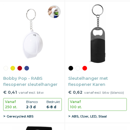
Bobby Pop - RABS
Sleutelhanger met
flesopener sleutelhanger
flesopener Karen
€ 0,41
€ 0,62
vanaf excl. btw
vanaf excl. btw (blanco)
Vanaf
Blanco
Bedrukt
Vanaf
250 st.
2-3 d
6-8 d
100 st.
Gerecycled ABS
ABS, IJzer, LED, Staal