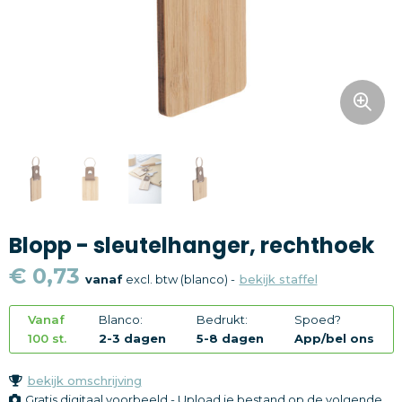
Snoepgoed
Home en living
Health en wellness
Kantoorartikelen
Gadgets
Blopp - sleutelhanger, rechthoek
Textiel
€ 0,73
vanaf
excl. btw (blanco) -
bekijk staffel
Thema
Vanaf
Blanco:
Bedrukt:
Spoed?
Merken
100 st.
2-3 dagen
5-8 dagen
App/bel ons
bekijk omschrijving
Gratis digitaal voorbeeld - Upload je bestand op de volgende