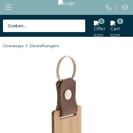
0
0
Bestsellers
Giveaways
Sleutelhangers
Tassen
Caps en mutsen
Giveaways
Drinkwaren
Paraplu's
Outdoor en vrije tijd
Gereedschap en veiligheid