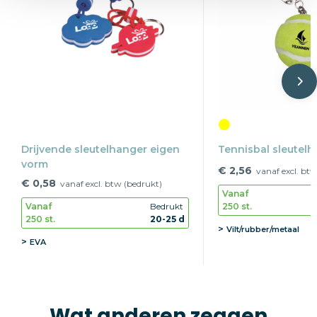
Drijvende sleutelhanger eigen
Tennisbal sleutelh
vorm
€ 2,56
vanaf excl. btw
€ 0,58
vanaf excl. btw (bedrukt)
Vanaf
250 st.
Vanaf
Bedrukt
250 st.
20-25 d
Vilt/rubber/metaal
EVA
Wat anderen zeggen