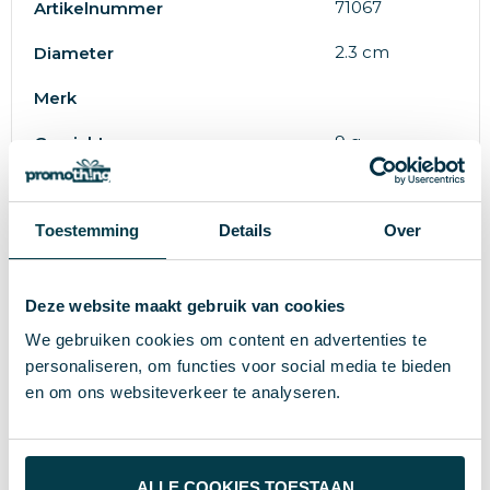
71067
Artikelnummer
2.3 cm
Diameter
Merk
9 g
Gewicht
S/T
Maat
Toestemming
Details
Over
Kurk
Materiaal
4.4 cm
Hoogte
Deze website maakt gebruik van cookies
We gebruiken cookies om content en advertenties te
Wat anderen bekijken
personaliseren, om functies voor social media te bieden
en om ons websiteverkeer te analyseren.
Custom
ALLE COOKIES TOESTAAN