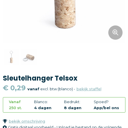
Snoepgoed
Home en living
Health en wellness
Kantoorartikelen
Gadgets
Sleutelhanger Telsox
Textiel
€ 0,29
vanaf
excl. btw (blanco) -
bekijk staffel
Thema
Vanaf
Blanco:
Bedrukt:
Spoed?
Merken
250 st.
4 dagen
8 dagen
App/bel ons
bekijk omschrijving
Gratis digitaal voorbeeld - Upload je bestand op de volgende