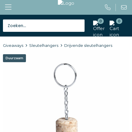
0
0
Bestsellers
Giveaways
Sleutelhangers
Drijvende sleutelhangers
Tassen
Duurzaam
Caps en mutsen
Giveaways
Drinkwaren
Paraplu's
Outdoor en vrije tijd
Gereedschap en veiligheid