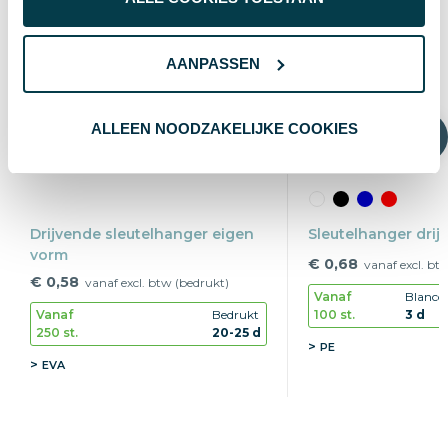
AANPASSEN
ALLEEN NOODZAKELIJKE COOKIES
Drijvende sleutelhanger eigen
Sleutelhanger drij
vorm
€ 0,68
vanaf excl. bt
€ 0,58
vanaf excl. btw (bedrukt)
Vanaf
Blanco
100 st.
3 d
Vanaf
Bedrukt
250 st.
20-25 d
PE
EVA