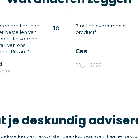
aren erg kort dag
"Snel geleverd mooie
10
t bestellen van
product"
deautje voor de
ak van ons
Cas
el. Rik an..."
d
20 juli 2026
 2026
t je deskundig adviser
deloze keuzestress of standaardoplossingen. Laat je desku