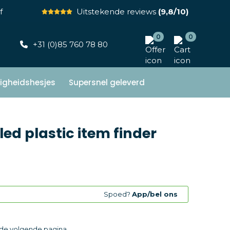
f
Uitstekende reviews
(9,8/10)
0
0
+31 (0)85 760 78 80
ligheidshesjes
Supersnel geleverd
ed plastic item finder
Spoed?
App/bel ons
p de volgende pagina