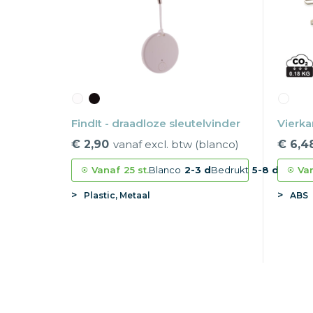
FindIt - draadloze sleutelvinder
Vierka
€ 2,90
vanaf excl. btw (blanco)
€ 6,4
Vanaf
25 st.
Blanco
2-3 d
Bedrukt
5-8 d
Va
Plastic, Metaal
ABS