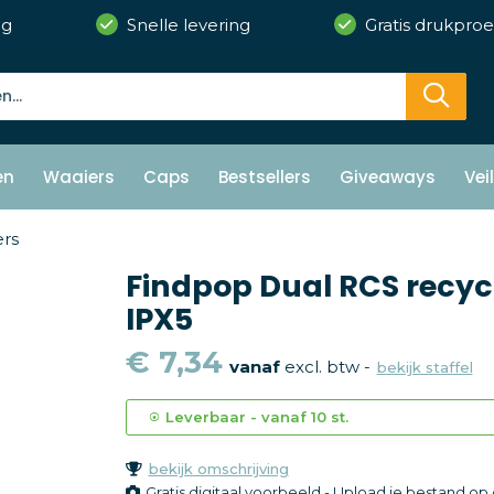
ng
Snelle levering
Gratis drukproe
en
Waaiers
Caps
Bestsellers
Giveaways
Vei
ers
Findpop Dual RCS recycl
IPX5
€ 7,34
vanaf
excl. btw -
bekijk staffel
Leverbaar
-
vanaf
10 st.
bekijk omschrijving
Gratis digitaal voorbeeld - Upload je bestand o