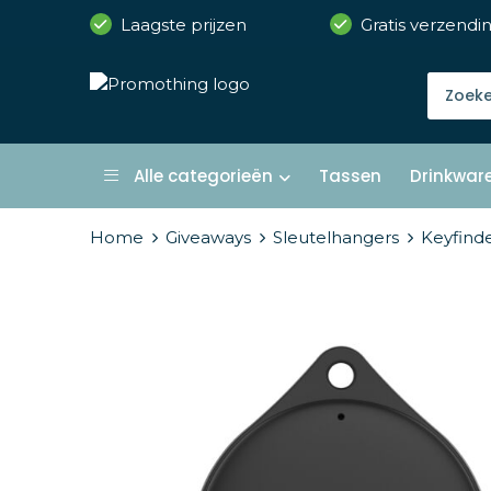
Laagste prijzen
Gratis verzendi
Alle categorieën
Tassen
Drinkwar
Home
Giveaways
Sleutelhangers
Keyfind