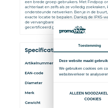
een brede groep gebruikers. Met Findpop o
achterlaat en zelfs als ze volledig zoekraken,
ondersteunde netwerken. Ben je in de buurt, 
exacte locatie te bepalen. Dankzij de IPX5-
de vervangbare hoogwaardige Panasonic CR203
gecertificeerd gerecycled ABS kunststof en 
Toestemming
Specificaties
Deze website maakt gebruik
Artikelnummer
We gebruiken cookies om cont
EAN-code
websiteverkeer te analyseren
Diameter
Merk
ALLEEN NOODZAKEL
COOKIES
Gewicht