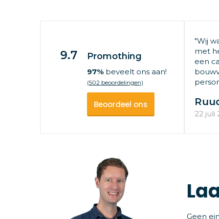
"Wij w
met he
9.7
Promothing
een ca
97%
beveelt ons aan!
bouwv
persone
(502 beoordelingen)
Ruu
Beoordeel ons
22 juli
Laa
Geen ein