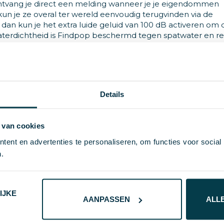
ntvang je direct een melding wanneer je je eigendommen
 kun je ze overal ter wereld eenvoudig terugvinden via de
dan kun je het extra luide geluid van 100 dB activeren om 
waterdichtheid is Findpop beschermd tegen spatwater en r
2-batterij biedt tot 2 jaar gebruik. Gemaakt van RCS-
verpakt in FSC®-verpakking.
Details
 van cookies
97541
ent en advertenties te personaliseren, om functies voor social
8714612185247
.
4 cm
XD Collection
IJKE
AANPASSEN
ALL
52 g