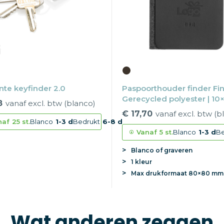
nte keyfinder 2.0
Paspoorthouder finder Fin
Gerecycled polyester | 10×
8
vanaf excl. btw (blanco)
cm | Wereldwijd
€ 17,70
vanaf excl. btw (b
naf
25 st.
Blanco
1-3 d
Bedrukt
6-8 d
Vanaf
5 st.
Blanco
1-3 d
Be
Blanco of graveren
1 kleur
Max
drukformaat
80×80 mm
Wat anderen zeggen