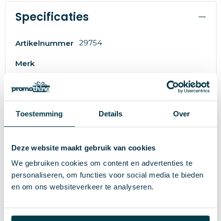
Specificaties
29754
Artikelnummer
Merk
22 g
Gewicht
45×37×2 mm
Maat
Toestemming
Details
Over
Gerecycled roestvrij staal, Rubber
Materiaal
Rood
Kleur
Deze website maakt gebruik van cookies
We gebruiken cookies om content en advertenties te
personaliseren, om functies voor social media te bieden
Wat anderen bekijken
en om ons websiteverkeer te analyseren.
Custom