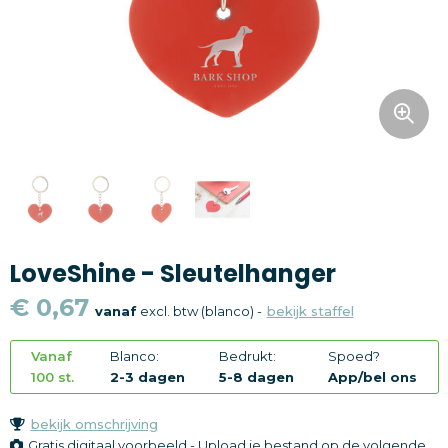
Snoepgoed
Home en living
Health en wellness
Kantoorartikelen
Gadgets
LoveShine - Sleutelhanger
Textiel
€ 0,67
vanaf
excl. btw (blanco) -
bekijk staffel
Thema
Vanaf
Blanco:
Bedrukt:
Spoed?
Merken
100 st.
2-3 dagen
5-8 dagen
App/bel ons
bekijk omschrijving
Gratis digitaal voorbeeld - Upload je bestand op de volgende