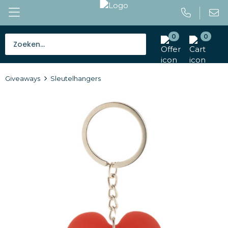
0
0
Bestsellers
Giveaways
Sleutelhangers
Tassen
Caps en mutsen
Giveaways
Drinkwaren
Paraplu's
Outdoor en vrije tijd
Gereedschap en veiligheid