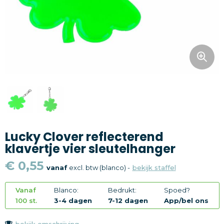
Snoepgoed
Home en living
Health en wellness
Kantoorartikelen
Gadgets
Lucky Clover reflecterend
Textiel
klavertje vier sleutelhanger
Thema
€ 0,55
vanaf
excl. btw (blanco) -
bekijk staffel
Merken
Vanaf
Blanco:
Bedrukt:
Spoed?
100 st.
3-4 dagen
7-12 dagen
App/bel ons
bekijk omschrijving