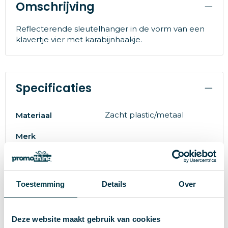
Omschrijving
Reflecterende sleutelhanger in de vorm van een
klavertje vier met karabijnhaakje.
Specificaties
Zacht plastic/metaal
Materiaal
Merk
7326200090
EAN-code
85742
Artikelnummer
Toestemming
Details
Over
groen
Kleur
60 cm
Deze website maakt gebruik van cookies
Hoogte