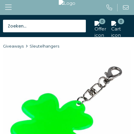
0
0
Bestsellers
Giveaways
Sleutelhangers
Tassen
Caps en mutsen
Giveaways
Drinkwaren
Paraplu's
Outdoor en vrije tijd
Gereedschap en veiligheid