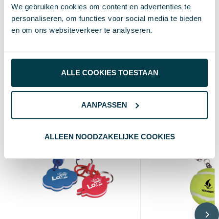
We gebruiken cookies om content en advertenties te
60 cm
Breedte
personaliseren, om functies voor social media te bieden
en om ons websiteverkeer te analyseren.
2 cm
Lengte
polybag
Verpakking
ALLE COOKIES TOESTAAN
Wat anderen bekijken
AANPASSEN
Custom
ALLEEN NOODZAKELIJKE COOKIES