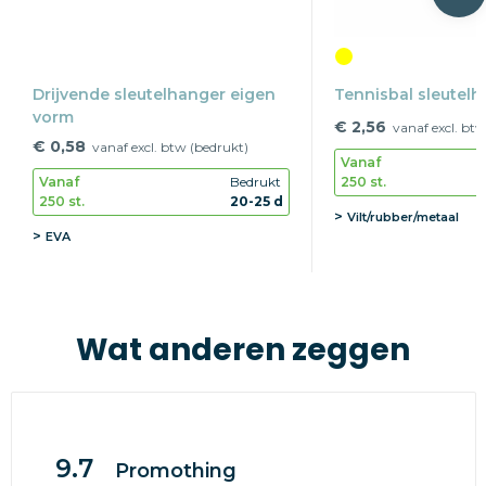
Drijvende sleutelhanger eigen
Tennisbal sleutelh
vorm
€ 2,56
vanaf excl. btw
€ 0,58
vanaf excl. btw (bedrukt)
Vanaf
250 st.
Vanaf
Bedrukt
250 st.
20-25 d
Vilt/rubber/metaal
EVA
Wat anderen zeggen
9.7
Promothing