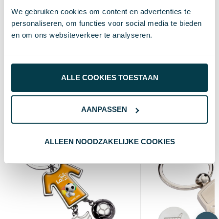
Mat Zilver
Kleur
We gebruiken cookies om content en advertenties te
2,9X5 CM
Afmeting
personaliseren, om functies voor social media te bieden
en om ons websiteverkeer te analyseren.
5 cm
Breedte
2.9 cm
Lengte
ALLE COOKIES TOESTAAN
Wat anderen bekijken
AANPASSEN
ALLEEN NOODZAKELIJKE COOKIES