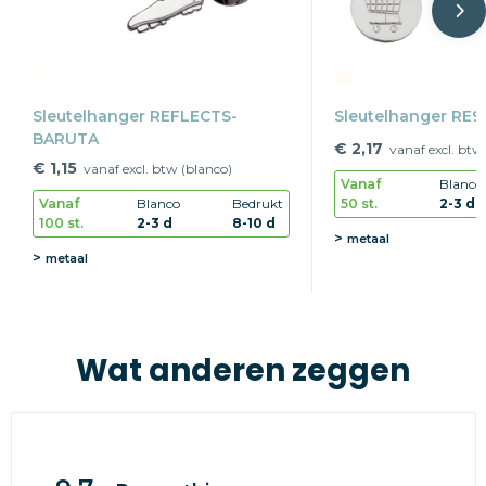
Sleutelhanger REFLECTS-
Sleutelhanger RE9
BARUTA
€ 2,17
vanaf excl. btw
€ 1,15
vanaf excl. btw (blanco)
Vanaf
Blanco
50 st.
2-3 d
Vanaf
Blanco
Bedrukt
100 st.
2-3 d
8-10 d
metaal
metaal
Wat anderen zeggen