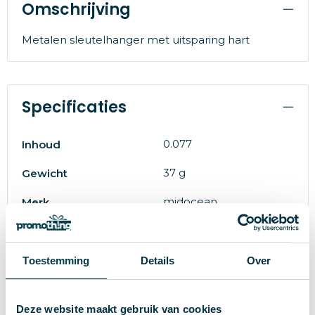
Omschrijving
Metalen sleutelhanger met uitsparing hart
Specificaties
0.077
Inhoud
37 g
Gewicht
midocean
Merk
Metaal
Materiaal
8719941006638
EAN-code
Toestemming
Details
Over
51026
Artikelnummer
Deze website maakt gebruik van cookies