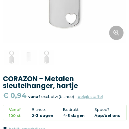
Snoepgoed
Home en living
Health en wellness
Kantoorartikelen
Gadgets
CORAZON - Metalen
Textiel
sleutelhanger, hartje
Thema
€ 0,94
vanaf
excl. btw (blanco) -
bekijk staffel
Merken
Vanaf
Blanco:
Bedrukt:
Spoed?
100 st.
2-3 dagen
4-5 dagen
App/bel ons
bekijk omschrijving