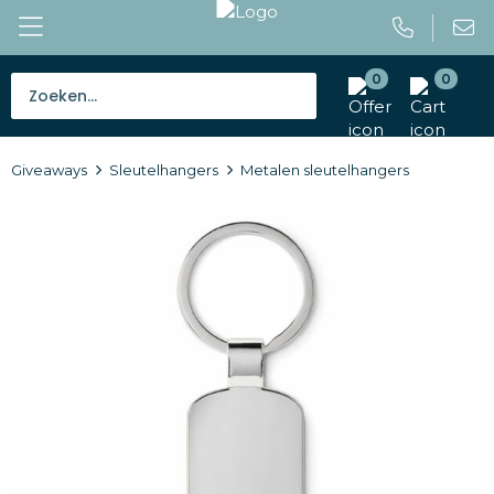
0
0
Bestsellers
Giveaways
Sleutelhangers
Metalen sleutelhangers
Tassen
Caps en mutsen
Giveaways
Drinkwaren
Paraplu's
Outdoor en vrije tijd
Gereedschap en veiligheid