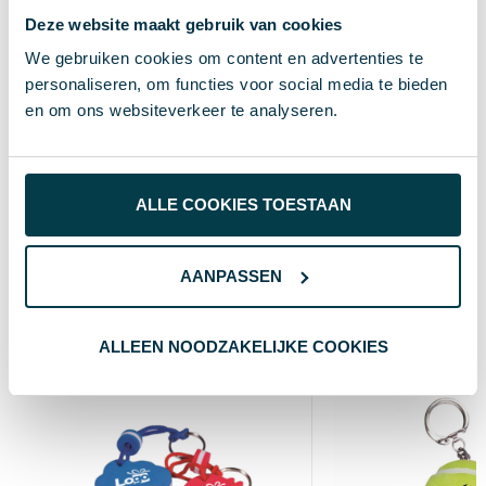
Merk
Deze website maakt gebruik van cookies
We gebruiken cookies om content en advertenties te
13 g
Gewicht
personaliseren, om functies voor social media te bieden
en om ons websiteverkeer te analyseren.
50×70 mm
Maat
Plastic
Materiaal
Wit
Kleur
ALLE COOKIES TOESTAAN
AANPASSEN
Wat anderen bekijken
ALLEEN NOODZAKELIJKE COOKIES
Custom