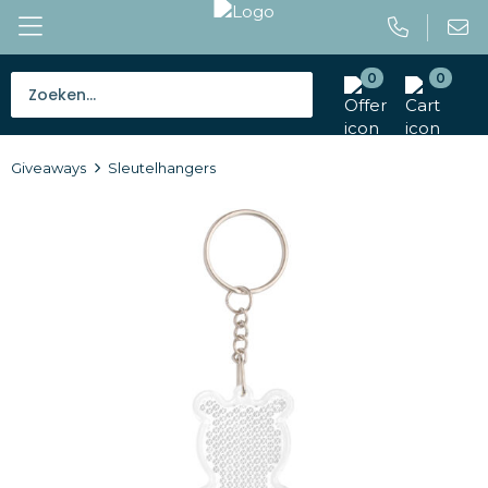
0
0
Bestsellers
Giveaways
Sleutelhangers
Tassen
Caps en mutsen
Giveaways
Drinkwaren
Paraplu's
Outdoor en vrije tijd
Gereedschap en veiligheid