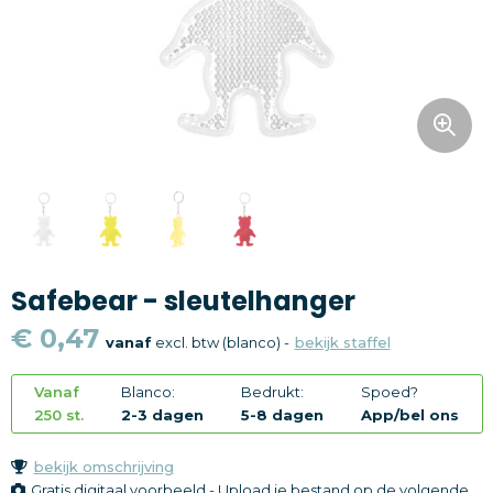
Snoepgoed
Home en living
Health en wellness
Kantoorartikelen
Gadgets
Safebear - sleutelhanger
Textiel
€ 0,47
vanaf
excl. btw (blanco) -
bekijk staffel
Thema
Vanaf
Blanco:
Bedrukt:
Spoed?
Merken
250 st.
2-3 dagen
5-8 dagen
App/bel ons
bekijk omschrijving
Gratis digitaal voorbeeld - Upload je bestand op de volgende