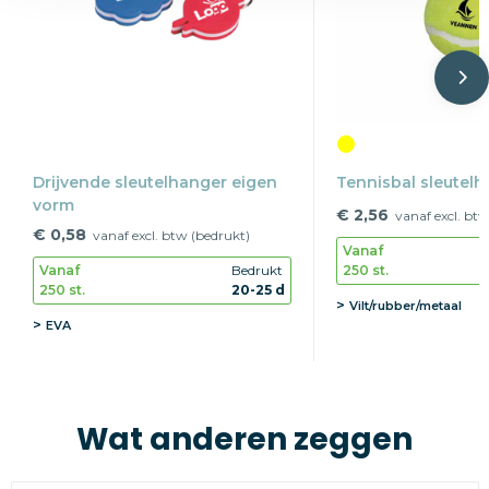
Drijvende sleutelhanger eigen
Tennisbal sleutelh
vorm
€ 2,56
vanaf excl. btw
€ 0,58
vanaf excl. btw (bedrukt)
Vanaf
250 st.
Vanaf
Bedrukt
250 st.
20-25 d
Vilt/rubber/metaal
EVA
Wat anderen zeggen