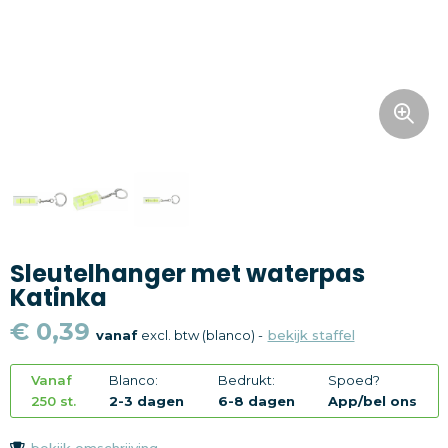
Snoepgoed
Home en living
Health en wellness
Kantoorartikelen
Gadgets
Sleutelhanger met waterpas
Textiel
Katinka
Thema
€ 0,39
vanaf
excl. btw (blanco) -
bekijk staffel
Merken
Vanaf
Blanco:
Bedrukt:
Spoed?
250 st.
2-3 dagen
6-8 dagen
App/bel ons
bekijk omschrijving