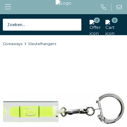
0
0
Bestsellers
Giveaways
Sleutelhangers
Tassen
Caps en mutsen
Giveaways
Drinkwaren
Paraplu's
Outdoor en vrije tijd
Gereedschap en veiligheid