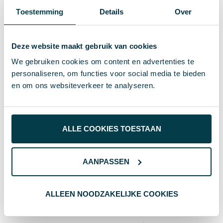
Toestemming
Details
Over
8719446025714
EAN-code
13 g
Gewicht
Deze website maakt gebruik van cookies
IMPRESSION
Merk
We gebruiken cookies om content en advertenties te
personaliseren, om functies voor social media te bieden
neutraal
Kleur
en om ons websiteverkeer te analyseren.
Standaard uitvoering
Soort
1.5 cm
Hoogte
ALLE COOKIES TOESTAAN
1.5 cm
Breedte
AANPASSEN
4 cm
Lengte
ALLEEN NOODZAKELIJKE COOKIES
Wat anderen bekijken