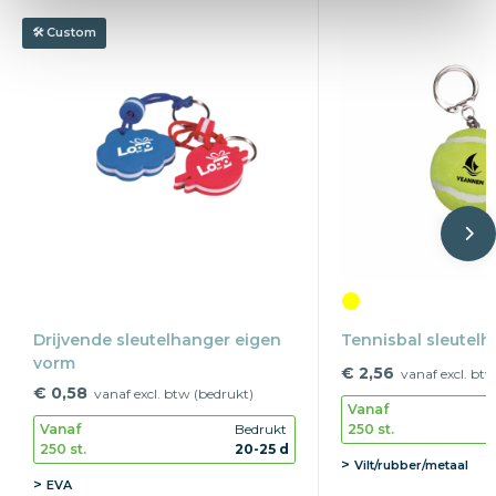
Custom
Drijvende sleutelhanger eigen
Tennisbal sleutelh
vorm
€ 2,56
vanaf excl. btw
€ 0,58
vanaf excl. btw (bedrukt)
Vanaf
250 st.
Vanaf
Bedrukt
250 st.
20-25 d
Vilt/rubber/metaal
EVA