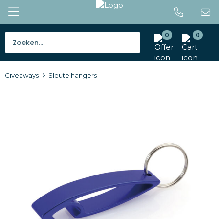
0
0
Bestsellers
Giveaways
Sleutelhangers
Tassen
Caps en mutsen
Giveaways
Drinkwaren
Paraplu's
Outdoor en vrije tijd
Gereedschap en veiligheid