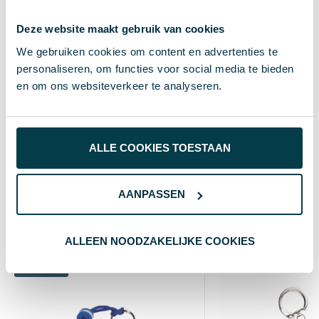
63007
Artikelnummer
Deze website maakt gebruik van cookies
Aluminium
Materiaal
We gebruiken cookies om content en advertenties te
personaliseren, om functies voor social media te bieden
Blauw
Kleur
en om ons websiteverkeer te analyseren.
6.7 cm
Hoogte
1.5 cm
Breedte
ALLE COOKIES TOESTAAN
1.1 cm
Lengte
AANPASSEN
Wat anderen bekijken
ALLEEN NOODZAKELIJKE COOKIES
Custom