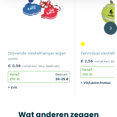
Drijvende sleutelhanger eigen
Tennisbal sleutelh
vorm
€ 2,56
vanaf excl. btw
€ 0,58
vanaf excl. btw (bedrukt)
Vanaf
250 st.
Vanaf
Bedrukt
250 st.
20-25 d
Vilt/rubber/metaal
EVA
Wat anderen zeggen