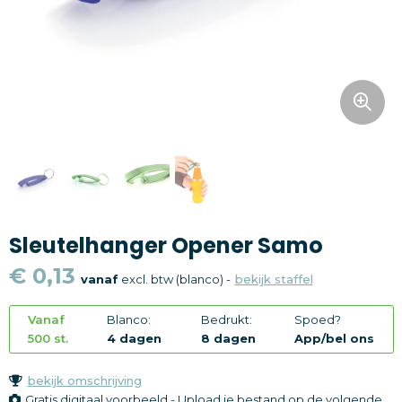
Snoepgoed
Home en living
Health en wellness
Kantoorartikelen
Gadgets
Sleutelhanger Opener Samo
Textiel
€ 0,13
vanaf
excl. btw (blanco) -
bekijk staffel
Thema
Vanaf
Blanco:
Bedrukt:
Spoed?
Merken
500 st.
4 dagen
8 dagen
App/bel ons
bekijk omschrijving
Gratis digitaal voorbeeld - Upload je bestand op de volgende