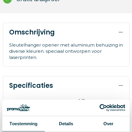
Omschrijving
Sleutelhanger opener met aluminium behuizing in
diverse kleuren. speciaal ontworpen voor
laserprinten.
Specificaties
S/T
Maat
9.5 g
Gewicht
Toestemming
Details
Over
Merk