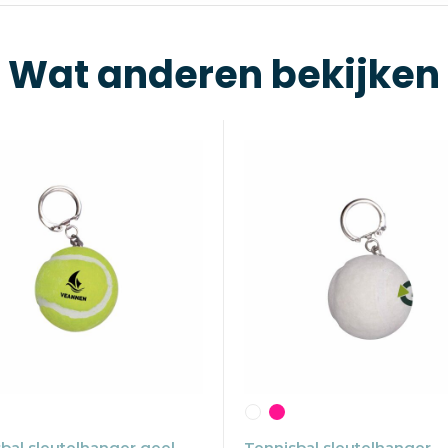
Wat anderen bekijken
bal sleutelhanger geel
Tennisbal sleutelhanger