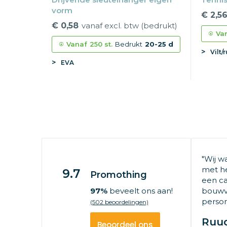
vorm
€ 2,5
€ 0,58
vanaf excl. btw (bedrukt)
Va
Vanaf
250 st.
Bedrukt
20-25 d
Vilt/
EVA
"Wij w
met he
9.7
Promothing
een ca
97%
beveelt ons aan!
bouwv
persone
(502 beoordelingen)
Ruu
Beoordeel ons