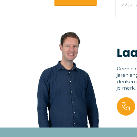
22 juli
Laa
Geen ein
jarenlan
denken m
je merk,