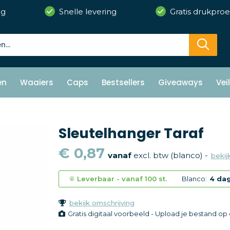
ng
Snelle levering
Gratis drukproe
en
Waaiers
Caps
Bestsellers
Giveaways
Vei
Sleutelhanger Taraf
€ 0,87
vanaf
excl. btw (blanco) -
bekijk
Leverbaar
-
vanaf
100 st.
Blanco:
4 da
bekijk omschrijving
Gratis digitaal voorbeeld - Upload je bestand o