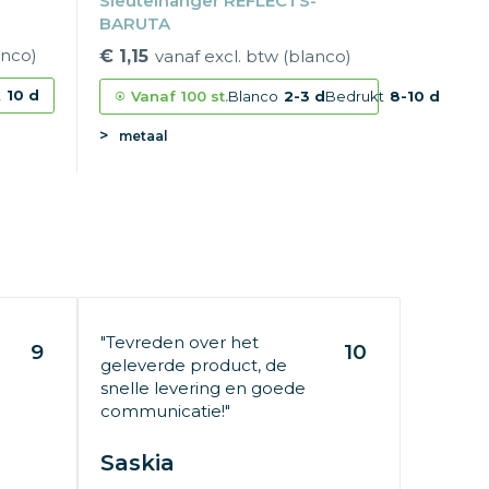
Sleutelhanger REFLECTS-
BARUTA
anco)
€ 1,15
vanaf excl. btw (blanco)
t
10 d
Vanaf
100 st.
Blanco
2-3 d
Bedrukt
8-10 d
metaal
"Tevreden over het
9
10
geleverde product, de
snelle levering en goede
communicatie!"
Saskia