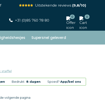
f
Uitstekende reviews
(9,8/10)
0
0
+31 (0)85 760 78 80
ligheidshesjes
Supersnel geleverd
 staffel
gen
Bedrukt:
8 dagen
Spoed?
App/bel ons
p de volgende pagina