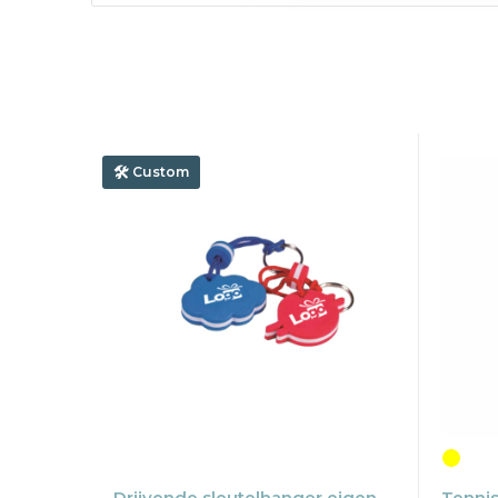
Custom
Drijvende sleutelhanger eigen
Tennis