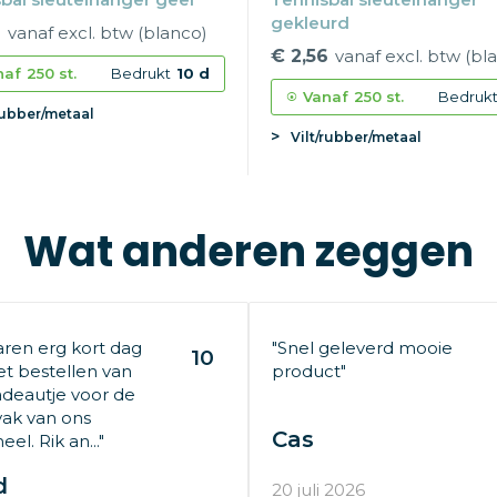
gekleurd
6
vanaf excl. btw (blanco)
€ 2,56
vanaf excl. btw (bl
naf
250 st.
Bedrukt
10 d
Vanaf
250 st.
Bedruk
rubber/metaal
Vilt/rubber/metaal
Wat anderen zeggen
aren erg kort dag
"Snel geleverd mooie
10
t bestellen van
product"
deautje voor de
ak van ons
Cas
el. Rik an..."
d
20 juli 2026