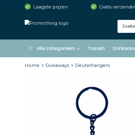
Laagste prijzen
Gratis verzendi
Alle categorieën
Tassen
Drinkwar
Home
Giveaways
Sleutelhangers