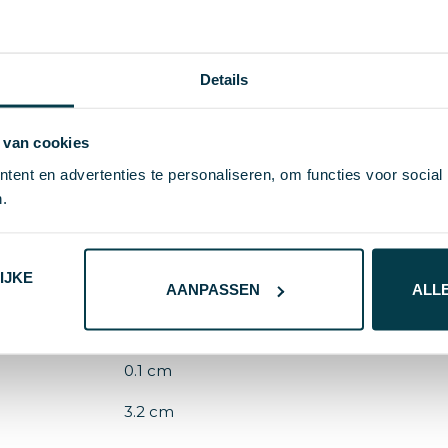
Details
S/T
22 g
 van cookies
ent en advertenties te personaliseren, om functies voor social
.
Roestvrij Staal
81301
IJKE
Blauw
AANPASSEN
ALL
5.2 cm
0.1 cm
3.2 cm