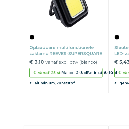
Oplaadbare multifunctionele
Sleute
zaklamp REEVES-SUPERSQUARE
LED-z
LIGHT
€ 3,10
vanaf excl. btw (blanco)
€ 5,4
Vanaf
25 st.
Blanco
2-3 d
Bedrukt
8-10 d
Va
aluminium, kunststof
gere