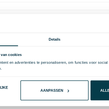
9.135
Details
IMPRESSION
31453
 van cookies
PS, Metaal
ent en advertenties te personaliseren, om functies voor social
.
# Geen maat
8717568948324
IJKE
14 g
AANPASSEN
ALL
zwart