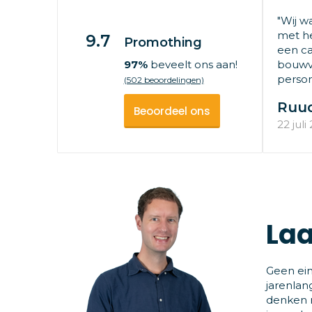
"Wij w
met he
9.7
Promothing
een ca
97%
beveelt ons aan!
bouwv
persone
(502 beoordelingen)
Ruu
Beoordeel ons
22 juli
Laa
Geen ein
jarenlan
denken m