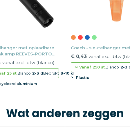
lhanger met oplaadbare
Coach - sleutelhanger met 
aklamp REEVES-PORTO
€ 0,43
vanaf excl. btw (bl
3
vanaf excl. btw (blanco)
Vanaf
250 st.
Blanco
2-3 
naf
25 st.
Blanco
2-3 d
Bedrukt
8-10 d
Plastic
cycleerd aluminium
Wat anderen zeggen