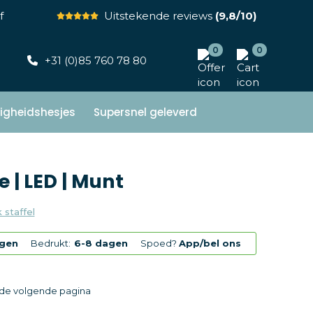
f
Uitstekende reviews
(9,8/10)
0
0
+31 (0)85 760 78 80
ligheidshesjes
Supersnel geleverd
 | LED | Munt
 staffel
agen
Bedrukt:
6-8 dagen
Spoed?
App/bel ons
p de volgende pagina