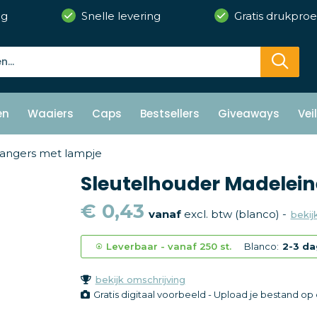
ng
Snelle levering
Gratis drukproe
en
Waaiers
Caps
Bestsellers
Giveaways
Vei
hangers met lampje
Sleutelhouder Madeleine
€ 0,43
vanaf
excl. btw (blanco) -
bekijk
Leverbaar
-
vanaf
250 st.
Blanco:
2-3 d
bekijk omschrijving
Gratis digitaal voorbeeld - Upload je bestand o