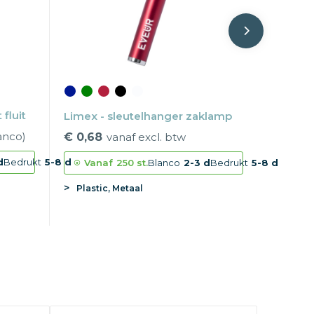
fluit
Limex - sleutelhanger zaklamp
anco)
€ 0,68
vanaf excl. btw
d
Bedrukt
5-8 d
Vanaf
250 st.
Blanco
2-3 d
Bedrukt
5-8 d
Plastic, Metaal