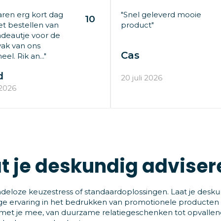
aren erg kort dag
"Snel geleverd mooie
10
t bestellen van
product"
deautje voor de
ak van ons
Cas
el. Rik an..."
d
20 juli 2026
 2026
t je deskundig adviser
deloze keuzestress of standaardoplossingen. Laat je desku
ge ervaring in het bedrukken van promotionele producten
et je mee, van duurzame relatiegeschenken tot opvallende