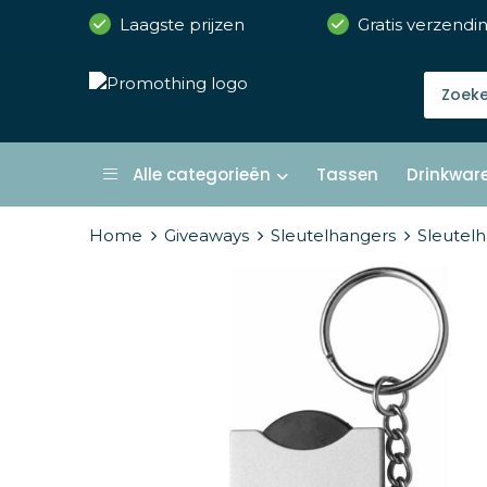
Laagste prijzen
Gratis verzendi
Alle categorieën
Tassen
Drinkwar
Home
Giveaways
Sleutelhangers
Sleutel