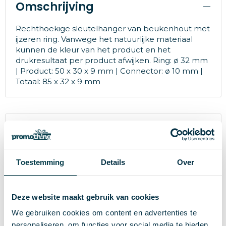
Omschrijving
Rechthoekige sleutelhanger van beukenhout met
ijzeren ring. Vanwege het natuurlijke materiaal
kunnen de kleur van het product en het
drukresultaat per product afwijken. Ring: ø 32 mm
| Product: 50 x 30 x 9 mm | Connector: ø 10 mm |
Totaal: 85 x 32 x 9 mm
Specificaties
66999
Artikelnummer
Toestemming
Details
Over
hi!dea™
Merk
Deze website maakt gebruik van cookies
12 g
Gewicht
We gebruiken cookies om content en advertenties te
Beukenhout, ijzer
Materiaal
personaliseren, om functies voor social media te bieden