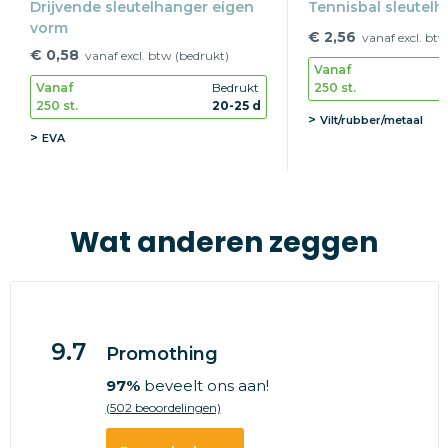
Drijvende sleutelhanger eigen
Tennisbal sleutelh
vorm
€ 2,56
vanaf excl. btw
€ 0,58
vanaf excl. btw (bedrukt)
Vanaf
250 st.
Vanaf
Bedrukt
250 st.
20-25 d
Vilt/rubber/metaal
EVA
Wat anderen zeggen
9.7
Promothing
97%
beveelt ons aan!
(502 beoordelingen)