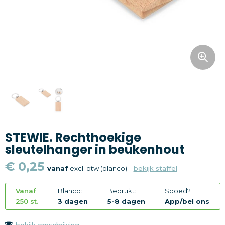
Snoepgoed
Home en living
Health en wellness
Kantoorartikelen
Gadgets
STEWIE. Rechthoekige
Textiel
sleutelhanger in beukenhout
Thema
€ 0,25
vanaf
excl. btw (blanco) -
bekijk staffel
Merken
Vanaf
Blanco:
Bedrukt:
Spoed?
250 st.
3 dagen
5-8 dagen
App/bel ons
bekijk omschrijving