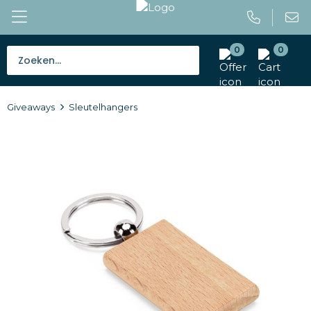
0
0
Bestsellers
Giveaways
Sleutelhangers
Tassen
Caps en mutsen
Giveaways
Drinkwaren
Paraplu's
Outdoor en vrije tijd
Gereedschap en veiligheid