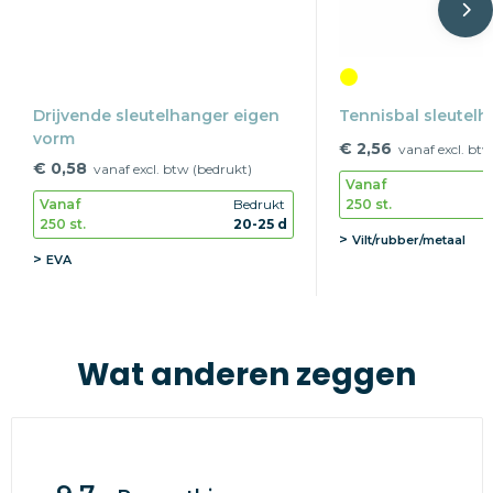
Drijvende sleutelhanger eigen
Tennisbal sleutelh
vorm
€ 2,56
vanaf excl. btw
€ 0,58
vanaf excl. btw (bedrukt)
Vanaf
250 st.
Vanaf
Bedrukt
250 st.
20-25 d
Vilt/rubber/metaal
EVA
Wat anderen zeggen