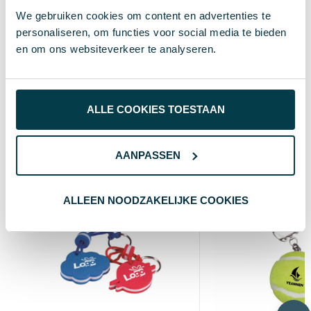
19.8 g
Gewicht
We gebruiken cookies om content en advertenties te
25×54×31 mm
Maat
personaliseren, om functies voor social media te bieden
en om ons websiteverkeer te analyseren.
Bamboe, Gerecycled ABS
Materiaal
Wit / Natuurlijk
Kleur
ALLE COOKIES TOESTAAN
Wat anderen bekijken
AANPASSEN
Custom
ALLEEN NOODZAKELIJKE COOKIES