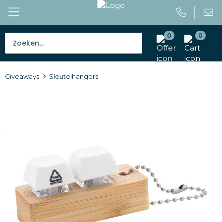
0
0
Bestsellers
Giveaways
Sleutelhangers
Tassen
Caps en mutsen
Giveaways
Drinkwaren
Paraplu's
Outdoor en vrije tijd
Gereedschap en veiligheid