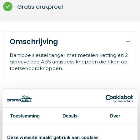
Gratis drukproef
Omschrijving
Bamboe sleutelhanger met metalen ketting en 2
gerecyclede ABS antistress knoppen die lijken op
toetsenbordknoppen.
Specificaties
29755
Artikelnummer
Toestemming
Details
Over
Merk
Deze website maakt gebruik van cookies