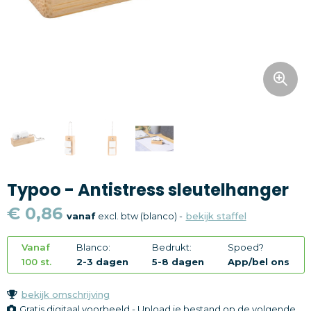
Snoepgoed
Home en living
Health en wellness
Kantoorartikelen
Gadgets
Typoo - Antistress sleutelhanger
Textiel
€ 0,86
vanaf
excl. btw (blanco) -
bekijk staffel
Thema
Vanaf
Blanco:
Bedrukt:
Spoed?
Merken
100 st.
2-3 dagen
5-8 dagen
App/bel ons
bekijk omschrijving
Gratis digitaal voorbeeld - Upload je bestand op de volgende