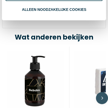
12.9 cm
Breedte
ALLEEN NOODZAKELIJKE COOKIES
12.8 cm
Lengte
Wat anderen bekijken