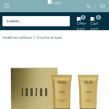
0
0
Bestsellers
Health en wellness
Douche en bad
Tassen
Caps en mutsen
Giveaways
Drinkwaren
Paraplu's
Outdoor en vrije tijd
Gereedschap en veiligheid