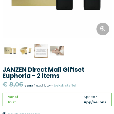
Snoepgoed
Home en living
Health en wellness
Kantoorartikelen
Gadgets
JANZEN Direct Mail Giftset
Textiel
Euphoria - 2 items
Thema
€ 8,06
vanaf
excl. btw -
bekijk staffel
Merken
Vanaf
Spoed?
10 st.
App/bel ons
bekijk omschrijving