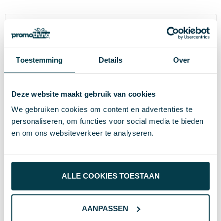
Specificaties
445.824
Inhoud
Toestemming
Details
Over
8717612967608
EAN-code
Deze website maakt gebruik van cookies
# Geen maat
Maat
We gebruiken cookies om content en advertenties te
205 g
Gewicht
personaliseren, om functies voor social media te bieden
en om ons websiteverkeer te analyseren.
119432
Artikelnummer
JANZEN
Merk
ALLE COOKIES TOESTAAN
goud
Kleur
Standaard uitvoering
Soort
AANPASSEN
2.7 cm
Hoogte