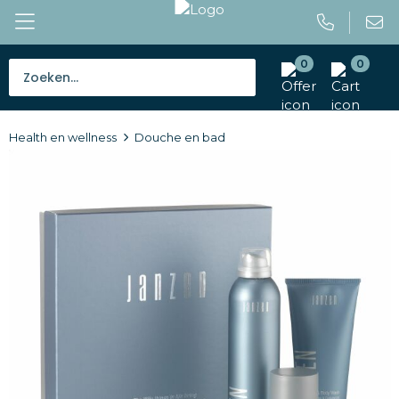
0
0
Bestsellers
Health en wellness
Douche en bad
Tassen
Caps en mutsen
Giveaways
Drinkwaren
Paraplu's
Outdoor en vrije tijd
Gereedschap en veiligheid