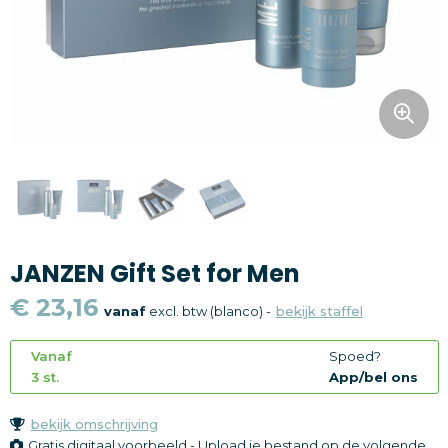
Snoepgoed
Home en living
Health en wellness
Kantoorartikelen
Gadgets
JANZEN Gift Set for Men
Textiel
€ 23,16
vanaf
excl. btw (blanco) -
bekijk staffel
Thema
Vanaf
Spoed?
Merken
3 st.
App/bel ons
bekijk omschrijving
Gratis digitaal voorbeeld - Upload je bestand op de volgende