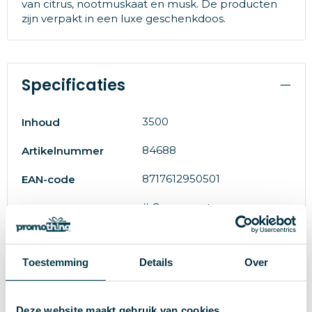
van citrus, nootmuskaat en musk. De producten
zijn verpakt in een luxe geschenkdoos.
Specificaties
3500
Inhoud
84688
Artikelnummer
8717612950501
EAN-code
# Geen maat
Maat
627 g
Gewicht
Toestemming
Details
Over
JANZEN
Merk
blauw
Kleur
Deze website maakt gebruik van cookies