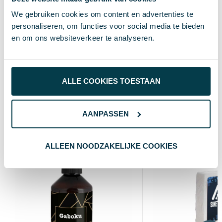
Standaard uitvoering
Soort
We gebruiken cookies om content en advertenties te
personaliseren, om functies voor social media te bieden
5.6 cm
Hoogte
en om ons websiteverkeer te analyseren.
25 cm
Breedte
25 cm
Lengte
ALLE COOKIES TOESTAAN
Wat anderen bekijken
AANPASSEN
ALLEEN NOODZAKELIJKE COOKIES