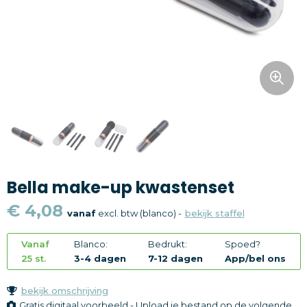
Snoepgoed
Home en living
Health en wellness
Kantoorartikelen
Gadgets
Bella make-up kwastenset
Textiel
€ 4,08
vanaf
excl. btw (blanco) -
bekijk staffel
Thema
Vanaf
Blanco:
Bedrukt:
Spoed?
Merken
25 st.
3-4 dagen
7-12 dagen
App/bel ons
bekijk omschrijving
Gratis digitaal voorbeeld - Upload je bestand op de volgende