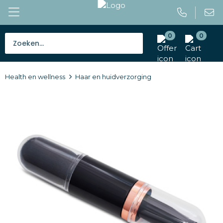
0
0
Bestsellers
Health en wellness
Haar en huidverzorging
Tassen
Caps en mutsen
Giveaways
Drinkwaren
Paraplu's
Outdoor en vrije tijd
Gereedschap en veiligheid