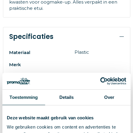
kwasten voor oogmake-up. Alles verpakt in een
praktische etui.
Specificaties
Plastic
Materiaal
Merk
9603309000
EAN-code
85746
Artikelnummer
Toestemming
Details
Over
zwart
Kleur
27 cm
Hoogte
Deze website maakt gebruik van cookies
135 cm
Breedte
We gebruiken cookies om content en advertenties te