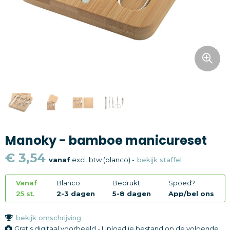
Snoepgoed
Home en living
Health en wellness
Kantoorartikelen
Gadgets
Manoky - bamboe manicureset
Textiel
€ 3,54
vanaf
excl. btw (blanco) -
bekijk staffel
Thema
Vanaf
Blanco:
Bedrukt:
Spoed?
Merken
25 st.
2-3 dagen
5-8 dagen
App/bel ons
bekijk omschrijving
Gratis digitaal voorbeeld - Upload je bestand op de volgende