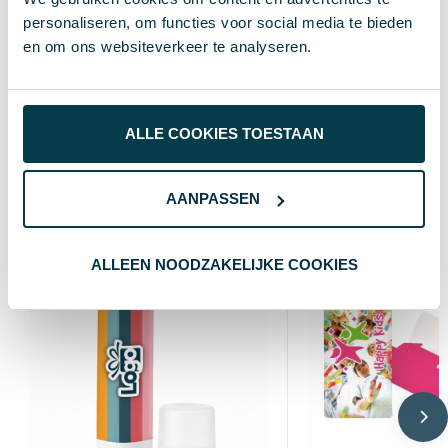
115×100×21 mm
Maat
personaliseren, om functies voor social media te bieden
en om ons websiteverkeer te analyseren.
RVS staal, Bamboe
Materiaal
Natuurlijk
Kleur
ALLE COOKIES TOESTAAN
Wat anderen bekijken
AANPASSEN
ALLEEN NOODZAKELIJKE COOKIES