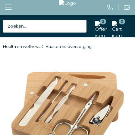
0
0
Bestsellers
Health en wellness
Haar en huidverzorging
Tassen
Caps en mutsen
Giveaways
Drinkwaren
Paraplu's
Outdoor en vrije tijd
Gereedschap en veiligheid