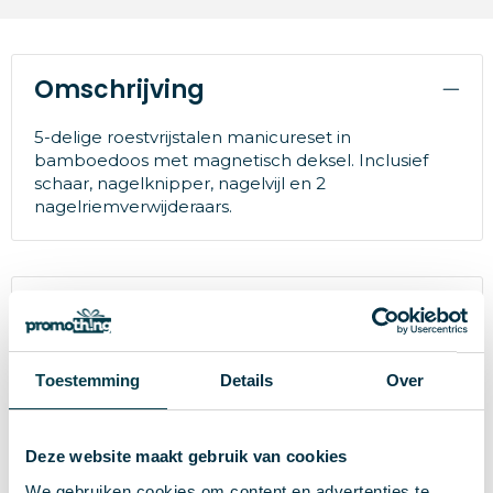
Omschrijving
5-delige roestvrijstalen manicureset in
bamboedoos met magnetisch deksel. Inclusief
schaar, nagelknipper, nagelvijl en 2
nagelriemverwijderaars.
Specificaties
27637
Artikelnummer
Toestemming
Details
Over
Merk
Deze website maakt gebruik van cookies
170 g
Gewicht
We gebruiken cookies om content en advertenties te