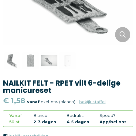
Snoepgoed
Home en living
Health en wellness
Kantoorartikelen
Gadgets
NAILKIT FELT - RPET vilt 6-delige
Textiel
manicureset
Thema
€ 1,58
vanaf
excl. btw (blanco) -
bekijk staffel
Merken
Vanaf
Blanco:
Bedrukt:
Spoed?
50 st.
2-3 dagen
4-5 dagen
App/bel ons
bekijk omschrijving