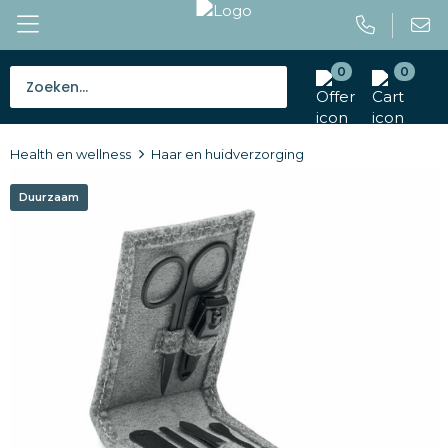
0
0
Bestsellers
Health en wellness
Haar en huidverzorging
Tassen
Duurzaam
Caps en mutsen
Giveaways
Drinkwaren
Paraplu's
Outdoor en vrije tijd
Gereedschap en veiligheid