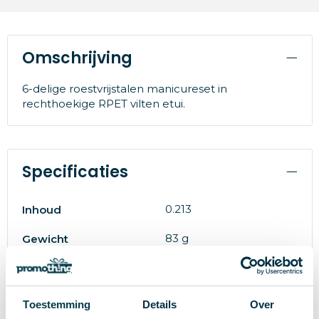
Omschrijving
6-delige roestvrijstalen manicureset in
rechthoekige RPET vilten etui.
Specificaties
0.213
Inhoud
83 g
Gewicht
midocean
Merk
RPET
Materiaal
Toestemming
Details
Over