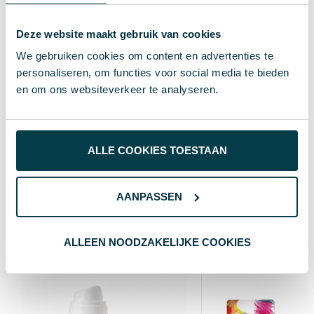
8719941069503
EAN-code
Deze website maakt gebruik van cookies
53443
Artikelnummer
We gebruiken cookies om content en advertenties te
Grijs
Kleur
personaliseren, om functies voor social media te bieden
en om ons websiteverkeer te analyseren.
11X6X2CM
Afmeting
2 cm
Hoogte
6 cm
Breedte
ALLE COOKIES TOESTAAN
11 cm
Lengte
AANPASSEN
Wat anderen bekijken
ALLEEN NOODZAKELIJKE COOKIES