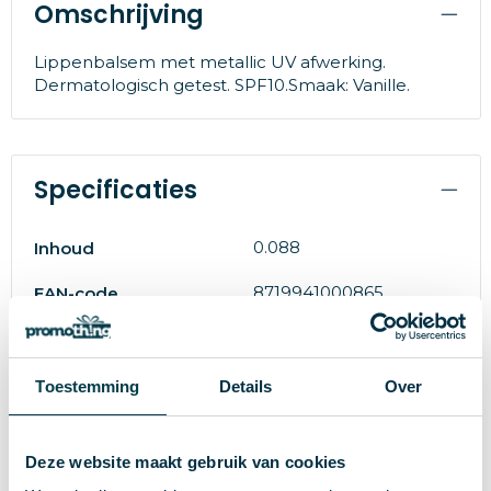
Omschrijving
Lippenbalsem met metallic UV afwerking.
Dermatologisch getest. SPF10.Smaak: Vanille.
Specificaties
0.088
Inhoud
8719941000865
EAN-code
26 g
Gewicht
midocean
Merk
Toestemming
Details
Over
51489
Artikelnummer
Deze website maakt gebruik van cookies
Andere
Materiaal