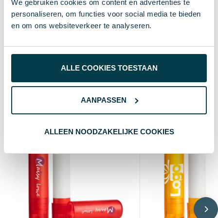
We gebruiken cookies om content en advertenties te
Blauw
Kleur
personaliseren, om functies voor social media te bieden
en om ons websiteverkeer te analyseren.
Ø3,8 CM
Afmeting
3.8 cm
Breedte
ALLE COOKIES TOESTAAN
Wat anderen bekijken
AANPASSEN
ALLEEN NOODZAKELIJKE COOKIES