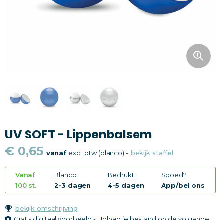
Snoepgoed
Home en living
Health en wellness
Kantoorartikelen
Gadgets
UV SOFT - Lippenbalsem
Textiel
€ 0,65
vanaf
excl. btw (blanco) -
bekijk staffel
Thema
Vanaf
Blanco:
Bedrukt:
Spoed?
Merken
100 st.
2-3 dagen
4-5 dagen
App/bel ons
bekijk omschrijving
Gratis digitaal voorbeeld - Upload je bestand op de volgende