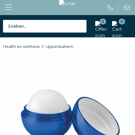
0
0
Bestsellers
Health en wellness
Lippenbalsem
Tassen
Caps en mutsen
Giveaways
Drinkwaren
Paraplu's
Outdoor en vrije tijd
Gereedschap en veiligheid