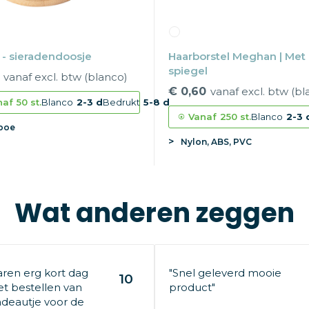
i - sieradendoosje
Haarborstel Meghan | Met
spiegel
vanaf excl. btw (blanco)
€ 0,60
vanaf excl. btw (bl
naf
50 st.
Blanco
2-3 d
Bedrukt
5-8 d
Vanaf
250 st.
Blanco
2-3 
boe
Nylon, ABS, PVC
Wat anderen zeggen
aren erg kort dag
"Snel geleverd mooie
10
t bestellen van
product"
deautje voor de