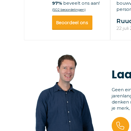
97%
beveelt ons aan!
bouwv
persone
(502 beoordelingen)
Ruu
Beoordeel ons
22 juli
Laa
Geen ein
jarenlan
denken m
je merk,