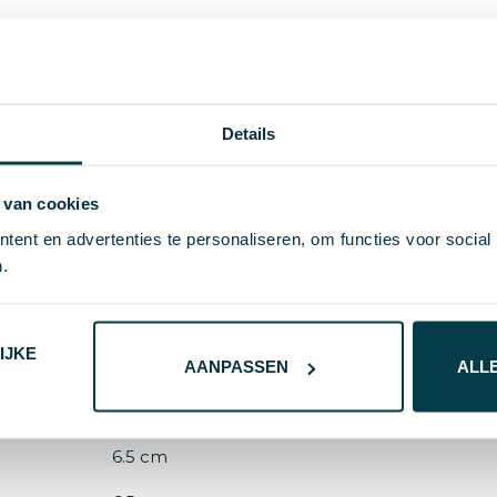
0.121
Details
50 g
midocean
 van cookies
Metaal
ent en advertenties te personaliseren, om functies voor social
.
8719941002722
51224
IJKE
Rood
AANPASSEN
ALL
6.5X6.5X0.5CM
6.5 cm