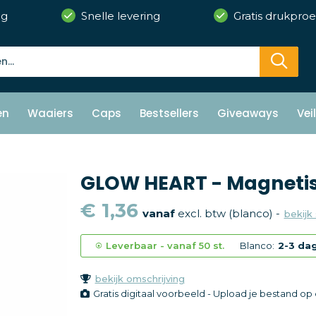
ng
Snelle levering
Gratis drukproe
en
Waaiers
Caps
Bestsellers
Giveaways
Vei
GLOW HEART - Magnetis
€ 1,36
vanaf
excl. btw (blanco) -
bekijk 
Leverbaar
-
vanaf
50 st.
Blanco:
2-3 da
bekijk omschrijving
Gratis digitaal voorbeeld - Upload je bestand o