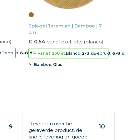
Spiegel Jeremiah | Bamboe | 7
cm
anco)
€ 0,54
vanaf excl. btw (blanco)
d
Bedrukt
6-8 d
Vanaf
250 st.
Blanco
2-3 d
Bedrukt
6-8 d
Bamboe, Glas
"Tevreden over het
9
10
geleverde product, de
snelle levering en goede