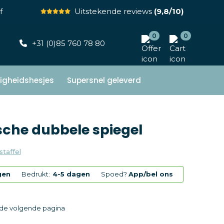
f
Uitstekende reviews
(9,8/10)
0
0
+31 (0)85 760 78 80
ligheidshesjes
Supersnel geleverd
che dubbele spiegel
staffel
gen
Bedrukt:
4-5 dagen
Spoed?
App/bel ons
p de volgende pagina