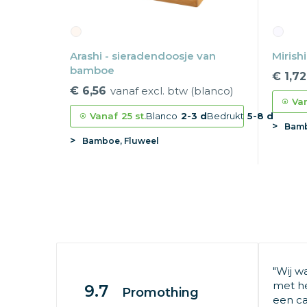
Arashi - sieradendoosje van
Mirish
bamboe
€ 1,72
€ 6,56
vanaf excl. btw (blanco)
Va
Vanaf
25 st.
Blanco
2-3 d
Bedrukt
5-8 d
Bam
Bamboe, Fluweel
"Wij w
met he
9.7
Promothing
een ca