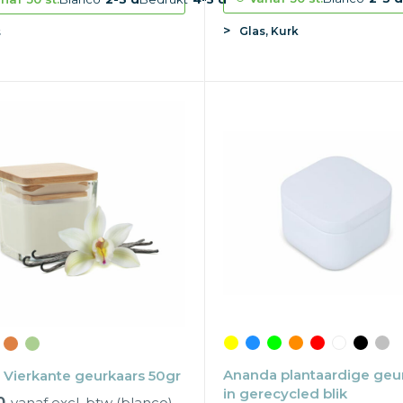
Glas, Kurk
s
Ananda plantaardige geu
- Vierkante geurkaars 50gr
in gerecycled blik
0
vanaf excl. btw (blanco)