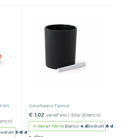
s en
Geurkaars Temul
€ 1,02
vanaf excl. btw (blanco)
lanco)
Vanaf
100 st.
Blanco
4 d
Bedrukt
8 d
edrukt
5-8 d