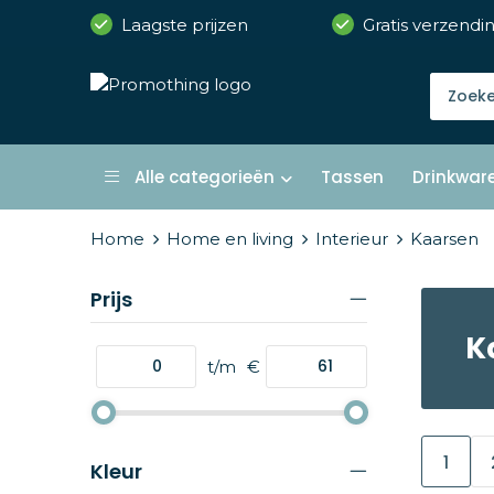
Laagste prijzen
Gratis verzendi
Alle categorieën
Tassen
Drinkwar
Home
Home en living
Interieur
Kaarsen
Prijs
K
t/m
€
1
Kleur