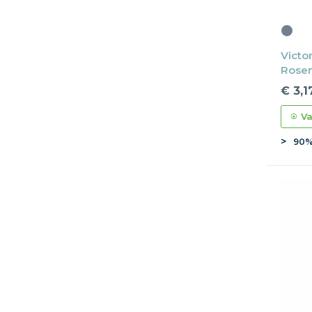
Victo
Rosem
€ 3,1
Va
90%