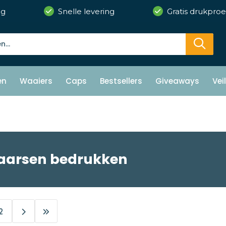
ng
Snelle levering
Gratis drukproe
en
Waaiers
Caps
Bestsellers
Giveaways
Vei
aarsen bedrukken
2