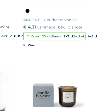
ANCIENT - Geurkaars Vanille
anco)
€ 4,31
vanaf excl. btw (blanco)
Bedrukt
6-8 d
Vanaf
25 st.
Blanco
2-3 d
Bedrukt
4-5 d
Was