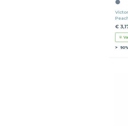
Victo
Peach
€ 3,1
Va
90%