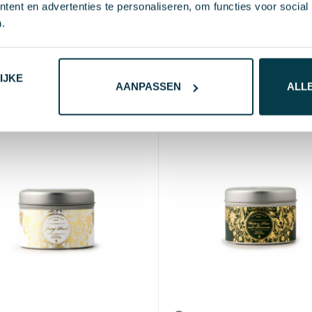
Victorian Sense Tinbox B
E+ - LED waxkaars in
ent en advertenties te personaliseren, om functies voor social
Jasmine geurkaars
er
.
€ 3,17
vanaf excl. btw (bl
1
vanaf excl. btw (blanco)
Vanaf
25 st.
Blanco
3 d
B
naf
25 st.
Blanco
2-3 d
Bedrukt
4-5 d
IJKE
AANPASSEN
ALL
90% Soy wax, 5% Vegetable 
s