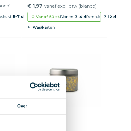
anco)
€ 1,97
vanaf excl. btw (blanco)
edrukt
5-7 d
Vanaf
50 st.
Blanco
3-4 d
Bedrukt
7-12 d
Was/karton
Over