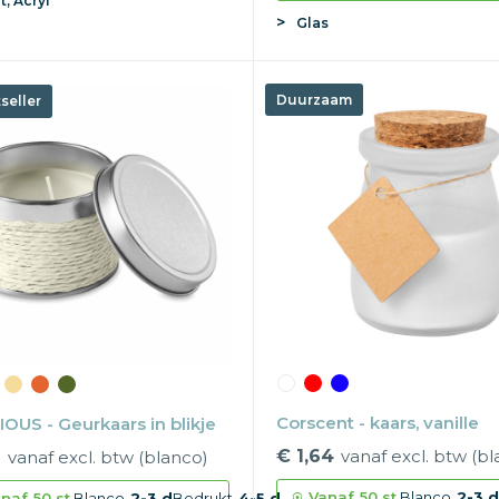
, Acryl
Glas
Duurzaam
seller
Corscent - kaars, vanille
IOUS - Geurkaars in blikje
€ 1,64
vanaf excl. btw (b
1
vanaf excl. btw (blanco)
Vanaf
50 st.
Blanco
2-3 
naf
50 st.
Blanco
2-3 d
Bedrukt
4-5 d