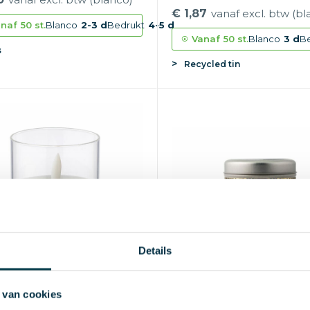
€ 1,87
vanaf excl. btw (bl
naf
50 st.
Blanco
2-3 d
Bedrukt
4-5 d
Vanaf
50 st.
Blanco
3 d
B
s
Recycled tin
Details
 van cookies