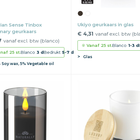
Ukiyo geurkaars in glas
rian Sense Tinbox
ary geurkaars
€ 4,31
vanaf excl. btw (bl
7
vanaf excl. btw (blanco)
Vanaf
25 st.
Blanco
1-3 d
naf
25 st.
Blanco
3 d
Bedrukt
5-7 d
Glas
 Soy wax, 5% Vegetable oil