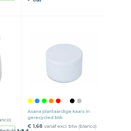
Glas
Asana plantaardige kaars in
gerecycled blik
lanco)
€ 1,68
vanaf excl. btw (blanco)
d
Bedrukt
5-8 d