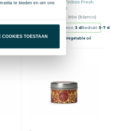
lack
Victorian Sense Tinbox Fresh
 media te bieden en om ons
Cotton geurkaars
anco)
€ 3,17
vanaf excl. btw (blanco)
edrukt
5-7 d
Vanaf
25 st.
Blanco
3 d
Bedrukt
5-7 d
E COOKIES TOESTAAN
oil
90% Soy wax, 5% Vegetable oil