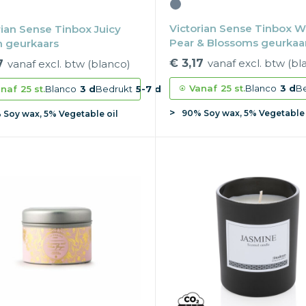
Victorian Sense Tinbox W
rian Sense Tinbox Juicy
Pear & Blossoms geurkaa
 geurkaars
€ 3,17
vanaf excl. btw (bl
7
vanaf excl. btw (blanco)
Vanaf
25 st.
Blanco
3 d
B
naf
25 st.
Blanco
3 d
Bedrukt
5-7 d
90% Soy wax, 5% Vegetable 
 Soy wax, 5% Vegetable oil