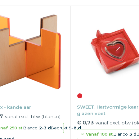
SWEET. Hartvormige kaar
x - kandelaar
glazen voet
47
vanaf excl. btw (blanco)
€ 0,73
vanaf excl. btw (b
naf
250 st.
Blanco
2-3 d
Bedrukt
5-8 d
Vanaf
100 st.
Blanco
3 d
B