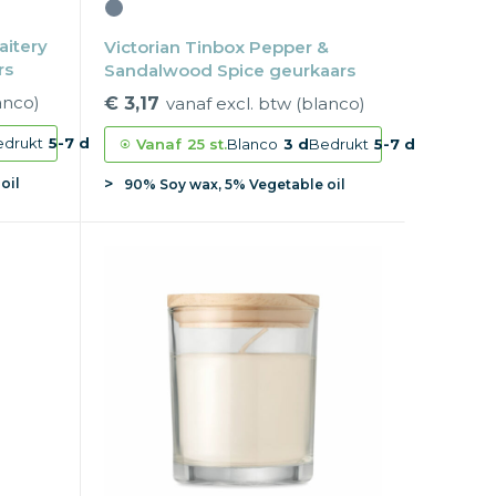
aitery
Victorian Tinbox Pepper &
rs
Sandalwood Spice geurkaars
anco)
€ 3,17
vanaf excl. btw (blanco)
edrukt
5-7 d
Vanaf
25 st.
Blanco
3 d
Bedrukt
5-7 d
oil
90% Soy wax, 5% Vegetable oil