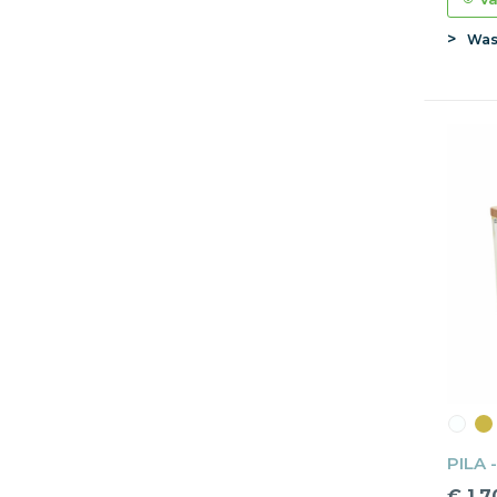
Wa
PILA 
€ 1,7