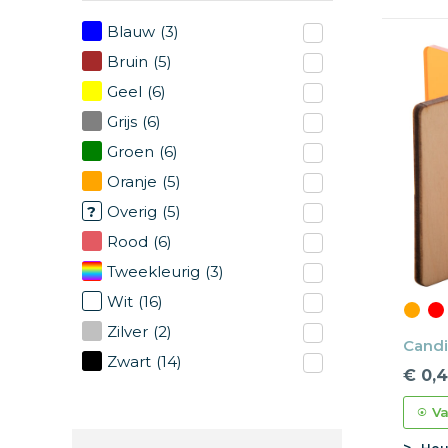
Blauw
(3)
Bruin
(5)
Geel
(6)
Grijs
(6)
Groen
(6)
Oranje
(5)
Overig
(5)
Rood
(6)
Tweekleurig
(3)
Wit
(16)
Zilver
(2)
Candi
Zwart
(14)
€ 0,
Va