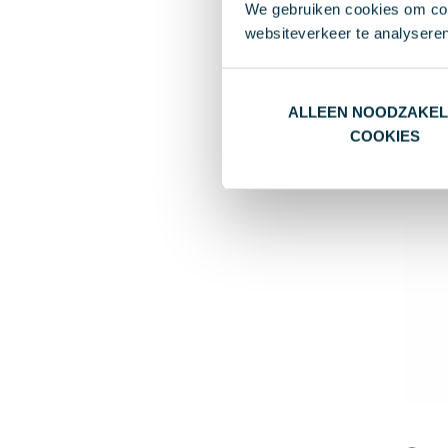
XANDL
We gebruiken cookies om cont
houd
websiteverkeer te analyseren
€ 3,1
Va
ALLEEN NOODZAKEL
Gla
COOKIES