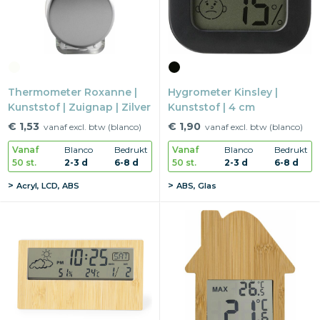
Snoepgoed
Home en living
Thermometer Roxanne |
Hygrometer Kinsley |
Health en wellness
Kunststof | Zuignap | Zilver
Kunststof | 4 cm
Kantoorartikelen
€ 1,53
€ 1,90
vanaf excl. btw (blanco)
vanaf excl. btw (blanco)
Vanaf
Blanco
Bedrukt
Vanaf
Blanco
Bedrukt
Gadgets
50 st.
2-3 d
6-8 d
50 st.
2-3 d
6-8 d
Acryl, LCD, ABS
ABS, Glas
Textiel
Thema
Merken