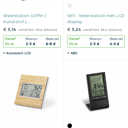
Weerstation Griffin |
SKY - Weerstation met LCD
Kunststof |
display
Multifunctioneel
€ 5,14
€ 5,24
vanaf excl. btw (blanco)
vanaf excl. btw (blanco)
Vanaf
Blanco
Bedrukt
Vanaf
Blanco
Bedrukt
50 st.
2-3 d
6-8 d
25 st.
2-3 d
4-5 d
Kunststof, LCD
ABS