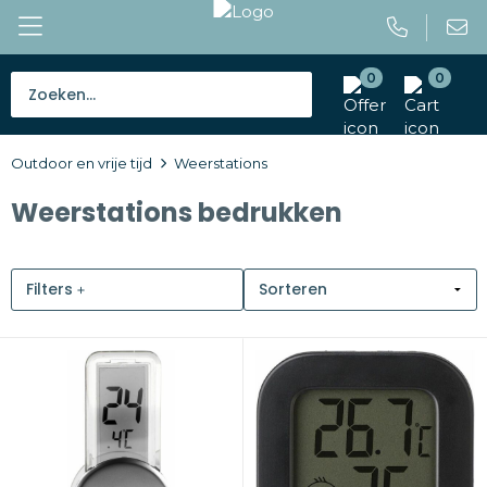
0
0
Bestsellers
Outdoor en vrije tijd
Weerstations
Tassen
Weerstations bedrukken
Caps en mutsen
Giveaways
Filters
Drinkwaren
Paraplu's
Outdoor en vrije tijd
Gereedschap en veiligheid