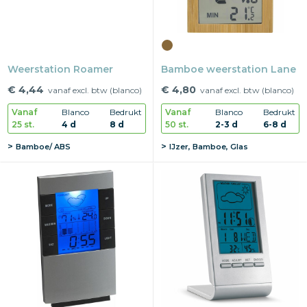
Weerstation Roamer
Bamboe weerstation Lane
€ 4,44
€ 4,80
vanaf excl. btw (blanco)
vanaf excl. btw (blanco)
Vanaf
Blanco
Bedrukt
Vanaf
Blanco
Bedrukt
25 st.
4 d
8 d
50 st.
2-3 d
6-8 d
Bamboe/ ABS
IJzer, Bamboe, Glas