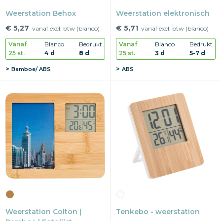
Weerstation Behox
Weerstation elektronisch
€ 5,27
€ 5,71
vanaf excl. btw (blanco)
vanaf excl. btw (blanco)
Vanaf
Blanco
Bedrukt
Vanaf
Blanco
Bedrukt
25 st.
4 d
8 d
25 st.
3 d
5-7 d
Bamboe/ ABS
ABS
Weerstation Colton |
Tenkebo - weerstation