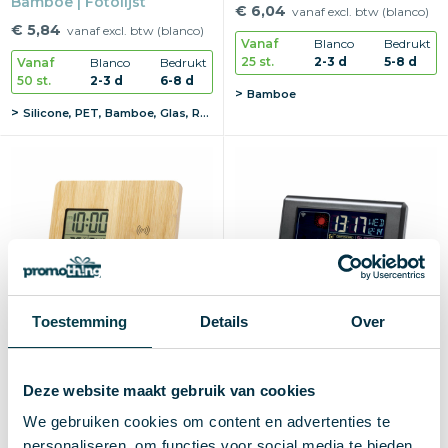
Bamboe | Fotolijst
€ 6,04
vanaf excl. btw (blanco)
€ 5,84
vanaf excl. btw (blanco)
Vanaf
Blanco
Bedrukt
25 st.
2-3 d
5-8 d
Vanaf
Blanco
Bedrukt
50 st.
2-3 d
6-8 d
Bamboe
Silicone, PET, Bamboe, Glas, Rubber
Toestemming
Details
Over
Deze website maakt gebruik van cookies
Oplader Weerstation Fiory
Weerstation Lautar
We gebruiken cookies om content en advertenties te
€ 14,65
€ 24,55
vanaf excl. btw (blanco)
vanaf excl. btw (blanco)
personaliseren, om functies voor social media te bieden