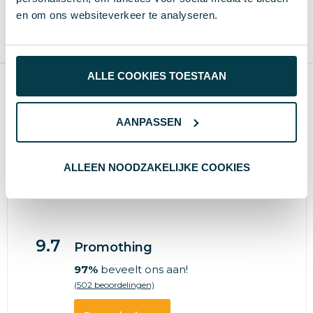
Vanaf
Blanco
Bedrukt
Vanaf
Blanco
Bedrukt
en om ons websiteverkeer te analyseren.
5 st.
4 d
8 d
3 st.
4 d
8 d
Bamboe
ALLE COOKIES TOESTAAN
Producten per pagina
AANPASSEN
Wat anderen zeggen
ALLEEN NOODZAKELIJKE COOKIES
9.7
Promothing
97%
beveelt ons aan!
(502 beoordelingen)