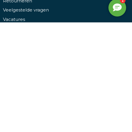
Retourneren
Veelgestelde vragen
Vacatures
Over ons
Contact
Veilig winkelen
Algemene voorwaarden
Leveringsvoorwaarden
Privacy- en cookieverklaring
Disclaimer
Bezoek ons
Promothing
Kruiwiel 3, 7773 NL Hardenberg