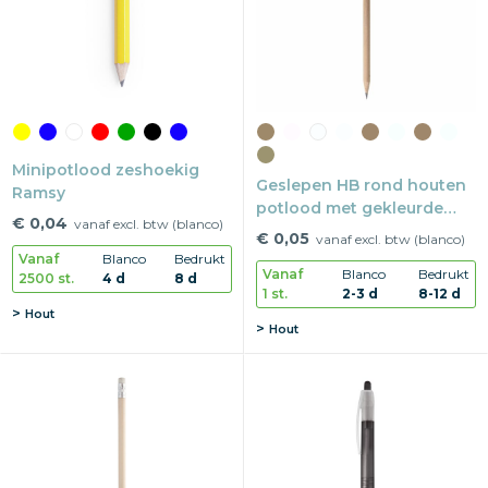
Minipotlood zeshoekig
Geslepen HB rond houten
Ramsy
potlood met gekleurde
€ 0,04
vanaf excl. btw (blanco)
gum
€ 0,05
vanaf excl. btw (blanco)
Vanaf
Blanco
Bedrukt
Vanaf
Blanco
Bedrukt
2500 st.
4 d
8 d
1 st.
2-3 d
8-12 d
Hout
Hout