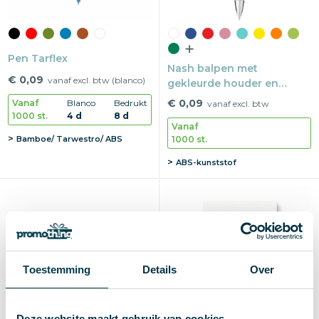
Pen Tarflex
Nash balpen met
€ 0,09
vanaf excl. btw (blanco)
gekleurde houder en
gekleurde grip (blauwe
€ 0,09
Vanaf
Blanco
Bedrukt
vanaf excl. btw
inkt)
1000 st.
4 d
8 d
Vanaf
1000 st.
Bamboe/ Tarwestro/ ABS
ABS-kunststof
Toestemming
Details
Over
Deze website maakt gebruik van cookies