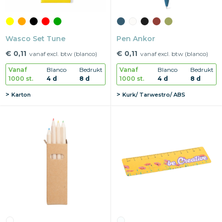
Wasco Set Tune
Pen Ankor
€ 0,11
€ 0,11
vanaf excl. btw (blanco)
vanaf excl. btw (blanco)
Vanaf
Blanco
Bedrukt
Vanaf
Blanco
Bedrukt
1000 st.
4 d
8 d
1000 st.
4 d
8 d
Karton
Kurk/ Tarwestro/ ABS