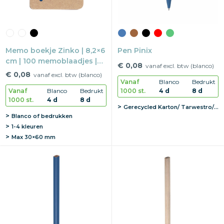
Memo boekje Zinko | 8,2×6
Pen Pinix
cm | 100 memoblaadjes |
€ 0,08
vanaf excl. btw (blanco)
Gerecycled karton
€ 0,08
vanaf excl. btw (blanco)
Vanaf
Blanco
Bedrukt
1000 st.
4 d
8 d
Vanaf
Blanco
Bedrukt
1000 st.
4 d
8 d
Gerecycled Karton/ Tarwestro/ ABS
Blanco of bedrukken
1-4 kleuren
Max
30×60 mm