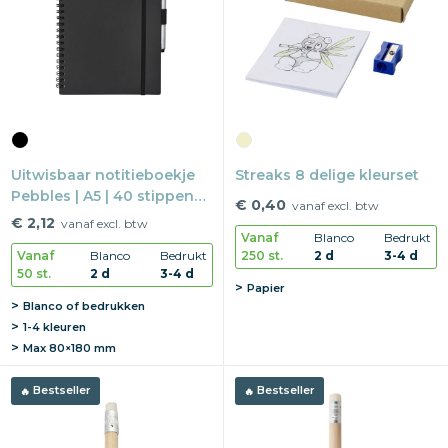
Snoepgoed
Home en living
Health en wellness
Uitwisbaar notitieboekje
Streaks 8 delige kleurset
Kantoorartikelen
Pebbles | A5 | 40 stippen
€ 0,40
vanaf excl. btw
en blanco pagina's | Met
Gadgets
€ 2,12
vanaf excl. btw
pen
Vanaf
Blanco
Bedrukt
250 st.
2 d
3-4 d
Vanaf
Blanco
Bedrukt
Textiel
50 st.
2 d
3-4 d
Papier
Blanco of bedrukken
Thema
1-4 kleuren
Max
80×180 mm
Merken
Bestseller
Bestseller