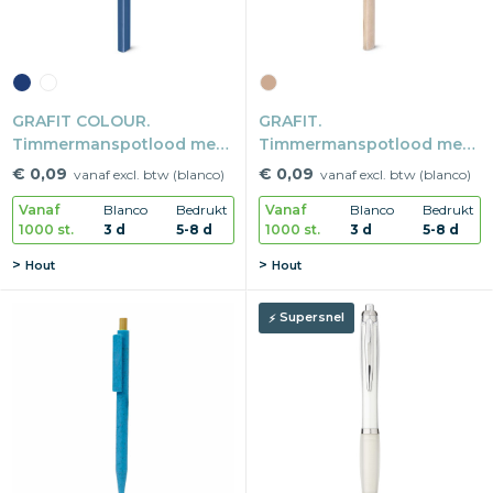
GRAFIT COLOUR.
GRAFIT.
Timmermanspotlood met
Timmermanspotlood met
hardheid HB
hardheid HB
€ 0,09
€ 0,09
vanaf excl. btw (blanco)
vanaf excl. btw (blanco)
Vanaf
Blanco
Bedrukt
Vanaf
Blanco
Bedrukt
1000 st.
3 d
5-8 d
1000 st.
3 d
5-8 d
Hout
Hout
Supersnel