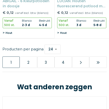
ABIGAIL - 6 Kleurpotloden
LUCIAN. Houten
in doosje
fluorescerend potlood met
hardheid HB
€ 0,12
€ 0,12
vanaf excl. btw (blanco)
vanaf excl. btw (blanco)
Vanaf
Blanco
Bedrukt
Vanaf
Blanco
Bedrukt
500 st.
2-3 d
4-5 d
500 st.
3 d
5-8 d
Hout
Hout
Producten per pagina
1
2
3
4
Wat anderen zeggen