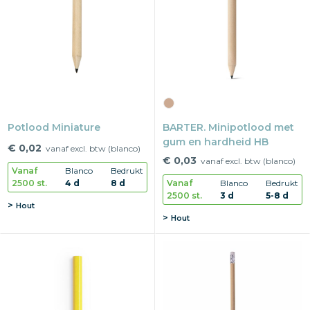
Potlood Miniature
BARTER. Minipotlood met
gum en hardheid HB
€ 0,02
vanaf excl. btw (blanco)
€ 0,03
vanaf excl. btw (blanco)
Vanaf
Blanco
Bedrukt
2500 st.
4 d
8 d
Vanaf
Blanco
Bedrukt
2500 st.
3 d
5-8 d
Hout
Hout