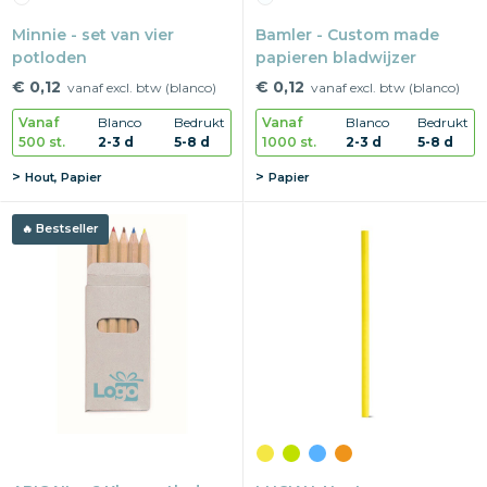
Minnie - set van vier
Bamler - Custom made
potloden
papieren bladwijzer
€ 0,12
€ 0,12
vanaf excl. btw (blanco)
vanaf excl. btw (blanco)
Vanaf
Blanco
Bedrukt
Vanaf
Blanco
Bedrukt
500 st.
2-3 d
5-8 d
1000 st.
2-3 d
5-8 d
Hout, Papier
Papier
Bestseller