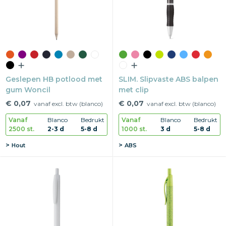
Geslepen HB potlood met
SLIM. Slipvaste ABS balpen
gum Woncil
met clip
€ 0,07
€ 0,07
vanaf excl. btw (blanco)
vanaf excl. btw (blanco)
Vanaf
Blanco
Bedrukt
Vanaf
Blanco
Bedrukt
2500 st.
2-3 d
5-8 d
1000 st.
3 d
5-8 d
Hout
ABS