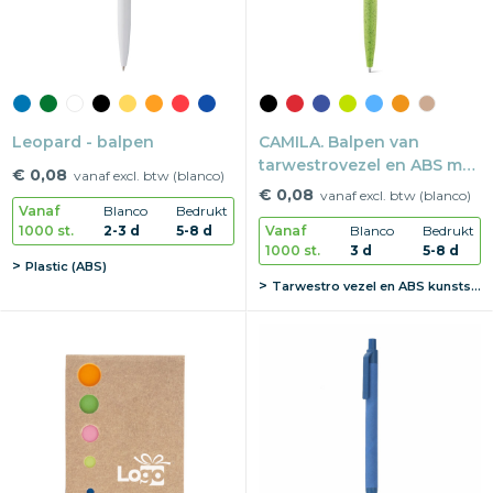
Leopard - balpen
CAMILA. Balpen van
tarwestrovezel en ABS met
€ 0,08
vanaf excl. btw (blanco)
clip
€ 0,08
vanaf excl. btw (blanco)
Vanaf
Blanco
Bedrukt
1000 st.
2-3 d
5-8 d
Vanaf
Blanco
Bedrukt
1000 st.
3 d
5-8 d
Plastic (ABS)
Tarwestro vezel en ABS kunststof