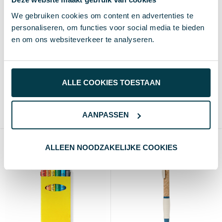
We gebruiken cookies om content en advertenties te
personaliseren, om functies voor social media te bieden
Wasco Set Veseli
Memo boekje Sticky | 8×5
en om ons websiteverkeer te analyseren.
cm | Memoblaadjes | 5
€ 0,10
vanaf excl. btw (blanco)
kleuren
€ 0,11
vanaf excl. btw (blanco)
Vanaf
Blanco
Bedrukt
1000 st.
4 d
8 d
Vanaf
Blanco
Bedrukt
ALLE COOKIES TOESTAAN
500 st.
2-3 d
4-5 d
Gerecycled Karton
Blanco of bedrukken
1-4 kleuren of full-color
AANPASSEN
Max
70×40 mm
ALLEEN NOODZAKELIJKE COOKIES