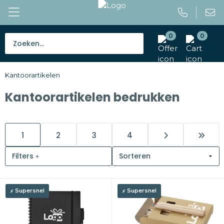
0
0
Bestsellers
Kantoorartikelen
Tassen
Kantoorartikelen bedrukken
Caps en mutsen
Giveaways
1
2
3
4
Drinkwaren
Filters
Paraplu's
Supersnel
Supersnel
Outdoor en vrije tijd
Gereedschap en veiligheid