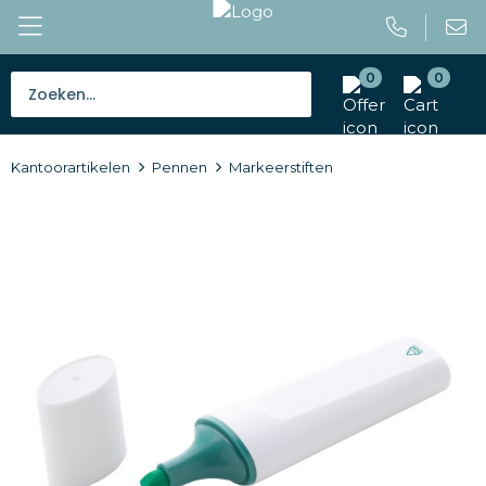
0
0
Bestsellers
Kantoorartikelen
Pennen
Markeerstiften
Tassen
Caps en mutsen
Giveaways
Drinkwaren
Paraplu's
Outdoor en vrije tijd
Gereedschap en veiligheid