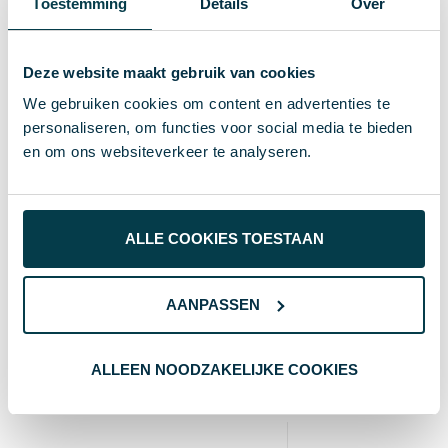
Toestemming
Details
Over
Specificaties
Deze website maakt gebruik van cookies
29941
Artikelnummer
We gebruiken cookies om content en advertenties te
personaliseren, om functies voor social media te bieden
Merk
en om ons websiteverkeer te analyseren.
16 g
Gewicht
27×105×17 mm
Maat
ALLE COOKIES TOESTAAN
Gerecycled ABS
Materiaal
Groen / Wit
Kleur
AANPASSEN
ALLEEN NOODZAKELIJKE COOKIES
Wat anderen bekijken