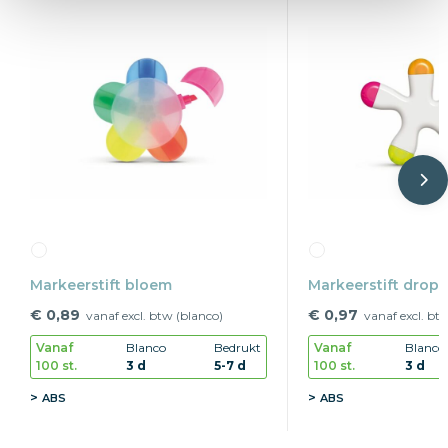
Markeerstift bloem
Markeerstift drop
€ 0,89
€ 0,97
vanaf excl. btw (blanco)
vanaf excl. bt
Vanaf
Blanco
Bedrukt
Vanaf
Blanco
100 st.
3 d
5-7 d
100 st.
3 d
ABS
ABS