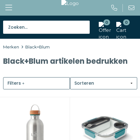
0
0
Bestsellers
Merken
Black+Blum
Tassen
Black+Blum artikelen bedrukken
Caps en mutsen
Giveaways
Filters
Drinkwaren
Paraplu's
Outdoor en vrije tijd
Gereedschap en veiligheid