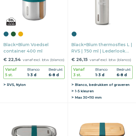
Black+Blum Voedsel
Black+Blum thermosfles L |
container 400 ml
RVS | 750 ml | Lederlook
details
€ 22,54
€ 26,15
vanaf excl. btw (blanco)
vanaf excl. btw (blanco)
Vanaf
Blanco
Bedrukt
Vanaf
Blanco
Bedrukt
5 st.
1-3 d
6-8 d
3 st.
1-3 d
6-8 d
RVS, Nylon
Blanco, bedrukken of graveren
1-5 kleuren
Max
30×110 mm