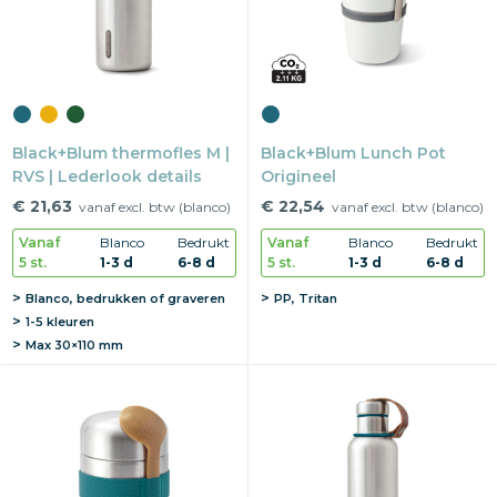
Black+Blum thermofles M |
Black+Blum Lunch Pot
RVS | Lederlook details
Origineel
€ 21,63
€ 22,54
vanaf excl. btw (blanco)
vanaf excl. btw (blanco)
Vanaf
Blanco
Bedrukt
Vanaf
Blanco
Bedrukt
5 st.
1-3 d
6-8 d
5 st.
1-3 d
6-8 d
Blanco, bedrukken of graveren
PP, Tritan
1-5 kleuren
Max
30×110 mm