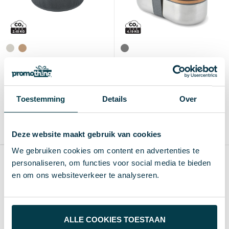
Black+Blum Glas Lunch
Black+Blum Stainless Steel
Bowl 750ml
Dubbele Bento Box
€ 27,05
€ 34,22
vanaf excl. btw (blanco)
vanaf excl. btw
Toestemming
Details
Over
Vanaf
Blanco
Bedrukt
Vanaf
3 st.
1-3 d
6-8 d
3 st.
Glas
RVS, Bamboe
Deze website maakt gebruik van cookies
We gebruiken cookies om content en advertenties te
personaliseren, om functies voor social media te bieden
Producten per pagina
en om ons websiteverkeer te analyseren.
Wat anderen zeggen
ALLE COOKIES TOESTAAN