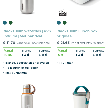
Snoepgoed
Home en living
Black+Blum waterfles | RVS
Black+Blum Lunch box
Health en wellness
| 600 ml | Met handvat
origineel
Kantoorartikelen
€ 11,70
€ 21,63
vanaf excl. btw (blanco)
vanaf excl. btw (blanco)
Vanaf
Blanco
Bedrukt
Vanaf
Blanco
Bedrukt
Gadgets
10 st.
1-3 d
6-8 d
5 st.
1-3 d
6-8 d
Blanco, bedrukken of graveren
PP, Tritan
Textiel
1-5 kleuren of full-color
Max
30×110 mm
Thema
Merken