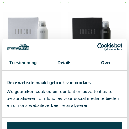
Toestemming
Details
Over
Deze website maakt gebruik van cookies
JANZEN Gift Set S Body
JANZEN Gift Set S Body
Black 22
Skin 90
We gebruiken cookies om content en advertenties te
personaliseren, om functies voor social media te bieden
€ 15,16
€ 15,16
vanaf excl. btw (blanco)
vanaf excl. btw (blanco)
en om ons websiteverkeer te analyseren.
Vanaf
Blanco
Bedrukt
Vanaf
Blanco
Bedrukt
5 st.
2-3 d
5-10 d
5 st.
2-3 d
5-10 d