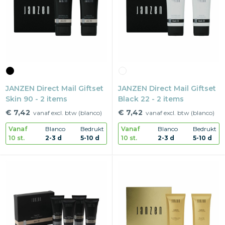
Snoepgoed
Home en living
Health en wellness
JANZEN Direct Mail Giftset
Kantoorartikelen
JANZEN Direct Mail Giftset
Skin 90 - 2 items
Black 22 - 2 items
Gadgets
€ 7,42
€ 7,42
vanaf excl. btw (blanco)
vanaf excl. btw (blanco)
Vanaf
Blanco
Bedrukt
Vanaf
Blanco
Bedrukt
Textiel
10 st.
2-3 d
5-10 d
10 st.
2-3 d
5-10 d
Thema
Merken