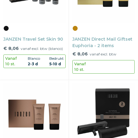
JANZEN Travel Set Skin 90
JANZEN Direct Mail Giftset
Euphoria - 2 items
€ 8,06
vanaf excl. btw (blanco)
€ 8,06
vanaf excl. btw
Vanaf
Blanco
Bedrukt
10 st.
2-3 d
5-10 d
Vanaf
10 st.