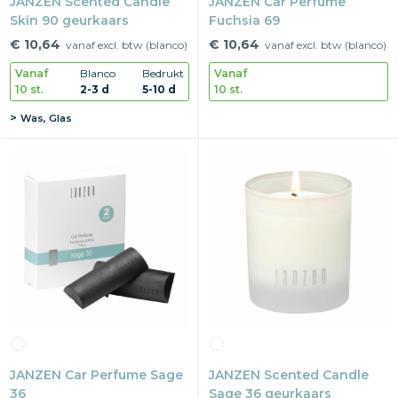
JANZEN Scented Candle
JANZEN Car Perfume
Skin 90 geurkaars
Fuchsia 69
€ 10,64
€ 10,64
vanaf excl. btw (blanco)
vanaf excl. btw (blanco)
Vanaf
Blanco
Bedrukt
Vanaf
10 st.
2-3 d
5-10 d
10 st.
Was, Glas
JANZEN Car Perfume Sage
JANZEN Scented Candle
36
Sage 36 geurkaars