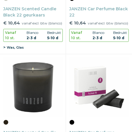
JANZEN Scented Candle
JANZEN Car Perfume Black
Black 22 geurkaars
22
€ 10,64
€ 10,64
vanaf excl. btw (blanco)
vanaf excl. btw (blanco)
Vanaf
Blanco
Bedrukt
Vanaf
Blanco
Bedrukt
10 st.
2-3 d
5-10 d
10 st.
2-3 d
5-10 d
Was, Glas