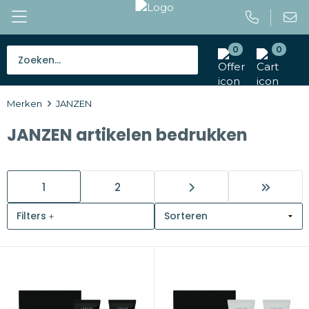
0
0
Bestsellers
Merken
JANZEN
Tassen
JANZEN artikelen bedrukken
Caps en mutsen
Giveaways
1
2
Drinkwaren
Filters
Paraplu's
Outdoor en vrije tijd
Gereedschap en veiligheid