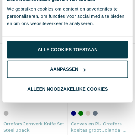
steakmessenset staal
Koekenpan 26.5cm
We gebruiken cookies om content en advertenties te
Gietijzer
€ 28,28
€ 29,10
vanaf excl. btw (blanco)
vanaf excl. btw (blanco)
personaliseren, om functies voor social media te bieden
Vanaf
Blanco
Bedrukt
Vanaf
Blanco
Bedrukt
en om ons websiteverkeer te analyseren.
5 st.
3 d
5-7 d
5 st.
3 d
5-7 d
Stainless Steel, Wood
Cast iron
ALLE COOKIES TOESTAAN
AANPASSEN
ALLEEN NOODZAKELIJKE COOKIES
Orrefors Jernverk Knife Set
Canvas en PU Orrefors
Steel 3pack
koeltas groot Jolanda |