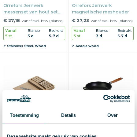
Orrefors Jernverk
Orrefors Jernverk
messenset van hout set
magnetische meshouder
van 3
€ 27,18
€ 27,23
vanaf excl. btw (blanco)
vanaf excl. btw (blanco)
Vanaf
Blanco
Bedrukt
Vanaf
Blanco
Bedrukt
5 st.
3 d
5-7 d
5 st.
3 d
5-7 d
Stainless Steel, Wood
Acacia wood
Toestemming
Details
Over
Orrefors Hunting
Orrefors Jernverk
Deze website maakt gebruik van cookies