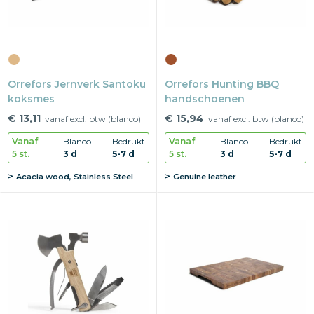
Orrefors Jernverk Santoku
Orrefors Hunting BBQ
koksmes
handschoenen
€ 13,11
€ 15,94
vanaf excl. btw (blanco)
vanaf excl. btw (blanco)
Vanaf
Blanco
Bedrukt
Vanaf
Blanco
Bedrukt
5 st.
3 d
5-7 d
5 st.
3 d
5-7 d
Acacia wood, Stainless Steel
Genuine leather