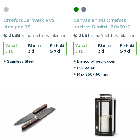
Orrefors Jernverk RVS
Canvas en PU Orrefors
steelpan 1,5L
koeltas Dimitri | 30×30×20
cm | Met draagband
€ 21,38
€ 21,81
vanaf excl. btw (blanco)
vanaf excl. btw (blanco)
Vanaf
Blanco
Bedrukt
Vanaf
Blanco
Bedrukt
5 st.
3 d
5-7 d
5 st.
3 d
5-7 d
Stainless Steel
Blanco of bedrukken
Full-color
Max
250×160 mm