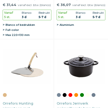
43×30×18 cm | Canvas
€ 31,44
€ 36,07
vanaf excl. btw (blanco)
vanaf excl. btw (blanco)
Vanaf
Blanco
Bedrukt
Vanaf
Blanco
Bedrukt
5 st.
3 d
5-7 d
5 st.
3 d
5-7 d
Blanco of bedrukken
Aluminium
Full-color
Max
220×130 mm
Orrefors Hunting
Orrefors Jernverk