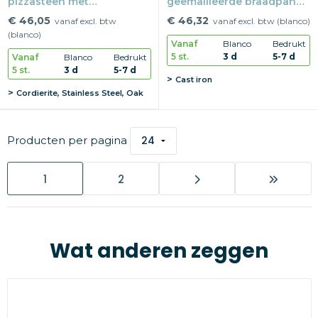
pizzasteen met
geëmailleerde braadpan
pizzaschep
2.8L
€ 46,05
€ 46,32
vanaf excl. btw
vanaf excl. btw (blanco)
(blanco)
Vanaf
Blanco
Bedrukt
5 st.
3 d
5-7 d
Vanaf
Blanco
Bedrukt
5 st.
3 d
5-7 d
Cast iron
Cordierite, Stainless Steel, Oak
Producten per pagina
1
2
Wat anderen zeggen