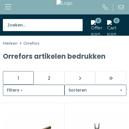
0
0
Bestsellers
Merken
Orrefors
Tassen
Orrefors artikelen bedrukken
Caps en mutsen
Giveaways
1
2
Drinkwaren
Filters
Paraplu's
Outdoor en vrije tijd
Gereedschap en veiligheid