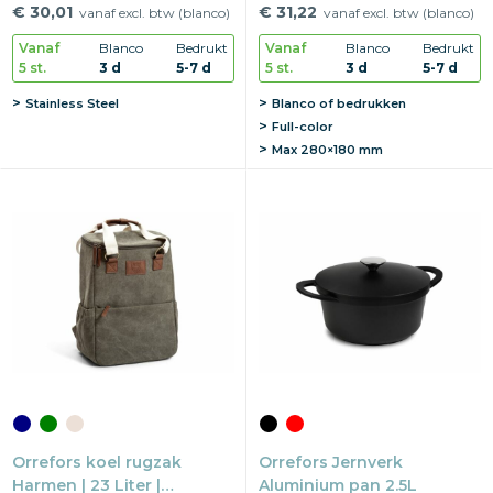
38×32×24 cm | Met
€ 30,01
€ 31,22
vanaf excl. btw (blanco)
vanaf excl. btw (blanco)
draagband
Vanaf
Blanco
Bedrukt
Vanaf
Blanco
Bedrukt
5 st.
3 d
5-7 d
5 st.
3 d
5-7 d
Stainless Steel
Blanco of bedrukken
Full-color
Max
280×180 mm
Orrefors koel rugzak
Orrefors Jernverk
Harmen | 23 Liter |
Aluminium pan 2.5L