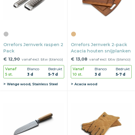
Orrefors Jernverk raspen 2
Orrefors Jernverk 2-pack
Pack
Acacia houten snijplanken
€ 12,90
€ 13,08
vanaf excl. btw (blanco)
vanaf excl. btw (blanco)
Vanaf
Blanco
Bedrukt
Vanaf
Blanco
Bedrukt
5 st.
3 d
5-7 d
10 st.
3 d
5-7 d
Wenge wood, Stainless Steel
Acacia wood