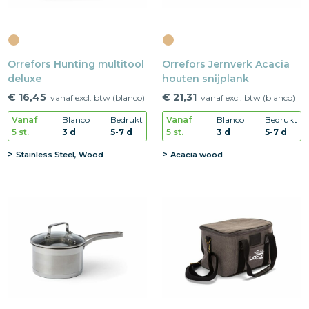
Orrefors Hunting multitool
Orrefors Jernverk Acacia
deluxe
houten snijplank
€ 16,45
€ 21,31
vanaf excl. btw (blanco)
vanaf excl. btw (blanco)
Vanaf
Blanco
Bedrukt
Vanaf
Blanco
Bedrukt
5 st.
3 d
5-7 d
5 st.
3 d
5-7 d
Stainless Steel, Wood
Acacia wood