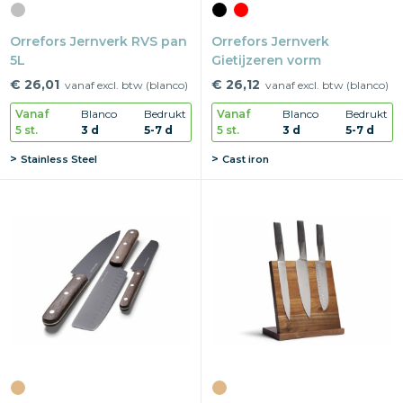
Orrefors Jernverk RVS pan
Orrefors Jernverk
5L
Gietijzeren vorm
€ 26,01
€ 26,12
vanaf excl. btw (blanco)
vanaf excl. btw (blanco)
Vanaf
Blanco
Bedrukt
Vanaf
Blanco
Bedrukt
5 st.
3 d
5-7 d
5 st.
3 d
5-7 d
Stainless Steel
Cast iron