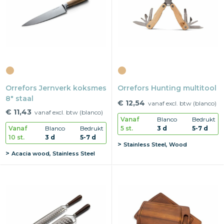
Snoepgoed
Home en living
Health en wellness
Orrefors Jernverk koksmes
Kantoorartikelen
Orrefors Hunting multitool
8" staal
€ 12,54
vanaf excl. btw (blanco)
Gadgets
€ 11,43
vanaf excl. btw (blanco)
Vanaf
Blanco
Bedrukt
5 st.
3 d
5-7 d
Vanaf
Blanco
Bedrukt
Textiel
10 st.
3 d
5-7 d
Stainless Steel, Wood
Acacia wood, Stainless Steel
Thema
Merken