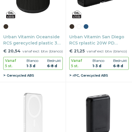
Urban Vitamin Oceanside
Urban Vitamin San Diego
RCS gerecycled plastic 3W
RCS rplastic 20W PD
speaker
powerbank
€ 20,54
€ 21,25
vanaf excl. btw (blanco)
vanaf excl. btw (blanco)
Vanaf
Blanco
Bedrukt
Vanaf
Blanco
Bedrukt
5 st.
1-3 d
6-8 d
5 st.
1-3 d
6-8 d
Gerecycled ABS
rPC, Gerecycled ABS