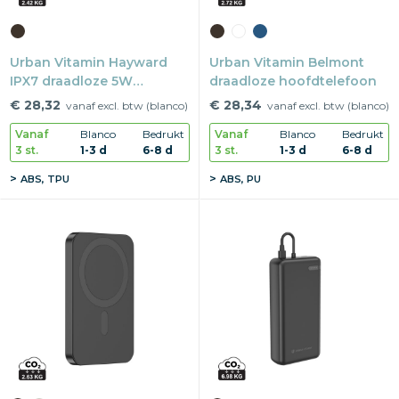
Urban Vitamin Hayward
Urban Vitamin Belmont
IPX7 draadloze 5W
draadloze hoofdtelefoon
luidspreker
€ 28,32
€ 28,34
vanaf excl. btw (blanco)
vanaf excl. btw (blanco)
Vanaf
Blanco
Bedrukt
Vanaf
Blanco
Bedrukt
3 st.
1-3 d
6-8 d
3 st.
1-3 d
6-8 d
ABS, TPU
ABS, PU