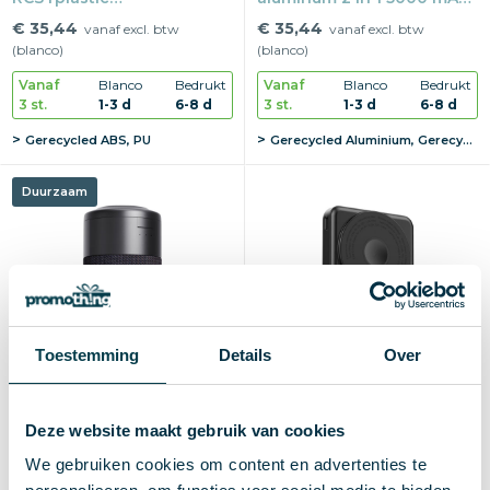
hoofdtelefoon
powerbank
€ 35,44
€ 35,44
vanaf excl. btw
vanaf excl. btw
(blanco)
(blanco)
Vanaf
Blanco
Bedrukt
Vanaf
Blanco
Bedrukt
3 st.
1-3 d
6-8 d
3 st.
1-3 d
6-8 d
Gerecycled ABS, PU
Gerecycled Aluminium, Gerecycled ABS
Duurzaam
Toestemming
Details
Over
Deze website maakt gebruik van cookies
Urban Vitamin Anaheim
Urban Vitamin Delano 5-in-
We gebruiken cookies om content en advertenties te
RCS 10W luidspreker 15W
1 10.000mAh 20WPD