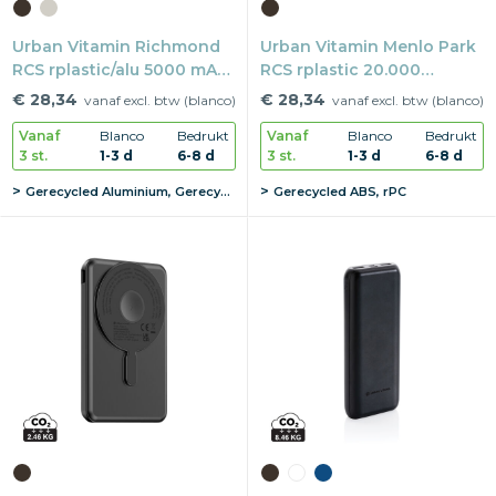
Urban Vitamin Richmond
Urban Vitamin Menlo Park
RCS rplastic/alu 5000 mAh
RCS rplastic 20.000
powerbank
20WPD powerbank
€ 28,34
€ 28,34
vanaf excl. btw (blanco)
vanaf excl. btw (blanco)
Vanaf
Blanco
Bedrukt
Vanaf
Blanco
Bedrukt
3 st.
1-3 d
6-8 d
3 st.
1-3 d
6-8 d
Gerecycled Aluminium, Gerecycled ABS
Gerecycled ABS, rPC