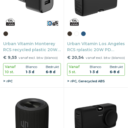
Snoepgoed
Home en living
Health en wellness
Urban Vitamin Monterey
Urban Vitamin Los Angeles
RCS recycled plastic 20W
RCS rplastic 20W PD
Kantoorartikelen
GAN oplader
powerbank
€ 9,55
€ 20,54
vanaf excl. btw (blanco)
vanaf excl. btw (blanco)
Gadgets
Vanaf
Blanco
Bedrukt
Vanaf
Blanco
Bedrukt
10 st.
1-3 d
6-8 d
5 st.
1-3 d
6-8 d
Textiel
rPC
rPC, Gerecycled ABS
Thema
Merken