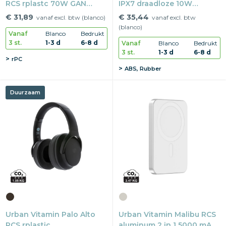
RCS rplastc 70W GAN
IPX7 draadloze 10W
oplader
luidspreker
€ 31,89
€ 35,44
vanaf excl. btw (blanco)
vanaf excl. btw
(blanco)
Vanaf
Blanco
Bedrukt
3 st.
1-3 d
6-8 d
Vanaf
Blanco
Bedrukt
3 st.
1-3 d
6-8 d
rPC
ABS, Rubber
Duurzaam
Urban Vitamin Palo Alto
Urban Vitamin Malibu RCS
RCS rplastic
aluminum 2 in 1 5000 mAh