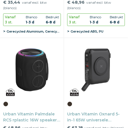
mAh powerbank
hoofdtelefoon
€ 35,44
€ 48,96
vanaf excl. btw
vanaf excl. btw
(blanco)
(blanco)
Vanaf
Blanco
Bedrukt
Vanaf
Blanco
Bedrukt
3 st.
1-3 d
6-8 d
3 st.
1-3 d
6-8 d
Gerecycled Aluminium, Gerecycled ABS
Gerecycled ABS, PU
Urban Vitamin Palmdale
Urban Vitamin Oxnard 5-
RCS rplastic 16W speaker
in-1 65W universele
IPX 7
oplader
€ 48,96
€ 63,18
vanaf excl. btw
vanaf excl. btw (blanco)