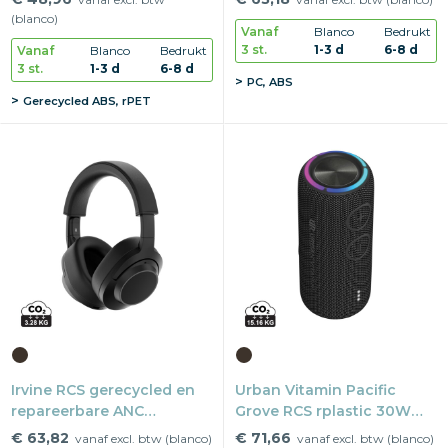
(blanco)
Vanaf
Blanco
Bedrukt
3 st.
1-3 d
6-8 d
Vanaf
Blanco
Bedrukt
3 st.
1-3 d
6-8 d
PC, ABS
Gerecycled ABS, rPET
Irvine RCS gerecycled en
Urban Vitamin Pacific
repareerbare ANC
Grove RCS rplastic 30W
hoofdtelefoon
speaker IPX7
€ 63,82
€ 71,66
vanaf excl. btw (blanco)
vanaf excl. btw (blanco)