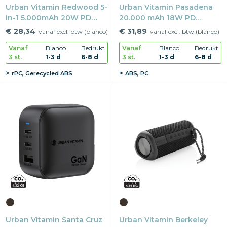
Urban Vitamin Redwood 5-
Urban Vitamin Pasadena
in-1 5.000mAh 20W PD
20.000 mAh 18W PD
magn. powerbank
powerbank
€ 28,34
€ 31,89
vanaf excl. btw (blanco)
vanaf excl. btw (blanco)
Vanaf
Blanco
Bedrukt
Vanaf
Blanco
Bedrukt
3 st.
1-3 d
6-8 d
3 st.
1-3 d
6-8 d
rPC, Gerecycled ABS
ABS, PC
Urban Vitamin Santa Cruz
Urban Vitamin Berkeley