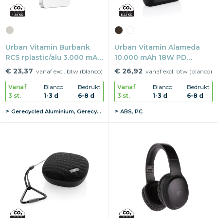
Urban Vitamin Burbank
Urban Vitamin Alameda
RCS rplastic/alu 3.000 mAh
10.000 mAh 18W PD
powerbank
powerbank
€ 23,37
€ 26,92
vanaf excl. btw (blanco)
vanaf excl. btw (blanco)
Vanaf
Blanco
Bedrukt
Vanaf
Blanco
Bedrukt
3 st.
1-3 d
6-8 d
3 st.
1-3 d
6-8 d
Gerecycled Aluminium, Gerecycled ABS
ABS, PC