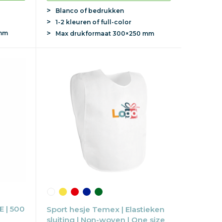
Blanco of bedrukken
1-2 kleuren of full-color
mm
Max
drukformaat
300×250 mm
E | 500
Sport hesje Temex | Elastieken
sluiting | Non-woven | One size