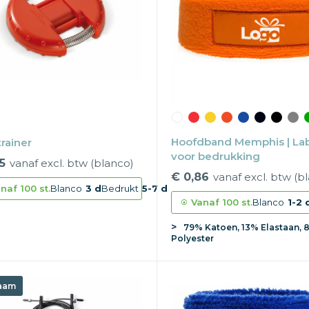
Hoofdband Memphis | La
rainer
voor bedrukking
5
vanaf excl. btw (blanco)
€ 0,86
vanaf excl. btw (b
naf
100 st.
Blanco
3 d
Bedrukt
5-7 d
Vanaf
100 st.
Blanco
1-2 
79% Katoen, 13% Elastaan, 
Polyester
aam