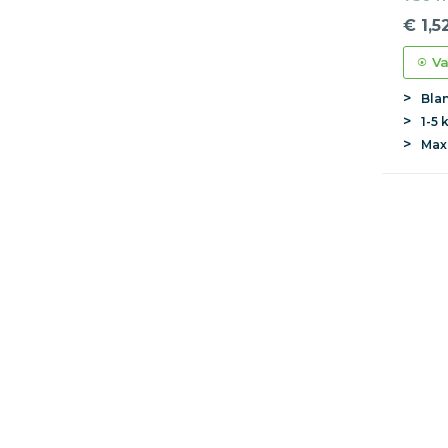
€ 1,5
Va
Bla
1-5 
Ma