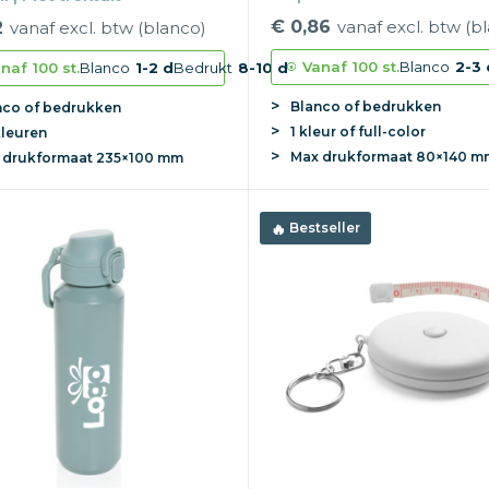
€ 0,86
vanaf excl. btw (b
2
vanaf excl. btw (blanco)
Vanaf
100 st.
Blanco
2-3 
naf
100 st.
Blanco
1-2 d
Bedrukt
8-10 d
Blanco of bedrukken
nco of bedrukken
1 kleur of full-color
kleuren
Max
drukformaat
80×140 m
x
drukformaat
235×100 mm
Bestseller