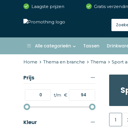
Laagste prijzen
Gratis verzendi
Alle categorieën
Tassen
Drinkwar
Home
Thema en branche
Thema
Sport a
Prijs
S
t/m
€
1
Kleur