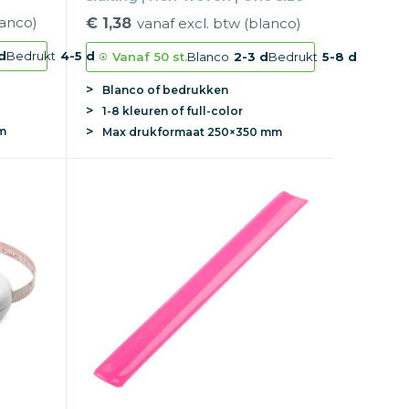
lanco)
€ 1,38
vanaf excl. btw (blanco)
d
Bedrukt
4-5 d
Vanaf
50 st.
Blanco
2-3 d
Bedrukt
5-8 d
Blanco of bedrukken
1-8 kleuren of full-color
m
Max
drukformaat
250×350 mm