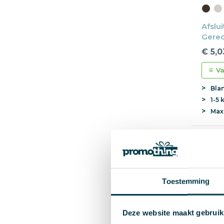
Afslui
Gerec
Lekvri
€ 5,0
Va
Bla
1-5 
Ma
Toestemming
Deze website maakt gebruik