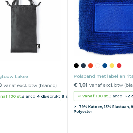
Polsband met label en rit
gtouw Lakex
€ 1,01
vanaf excl. btw (bl
0
vanaf excl. btw (blanco)
Vanaf
100 st.
Blanco
1-2 
naf
100 st.
Blanco
4 d
Bedrukt
8 d
79% Katoen, 13% Elastaan, 
Polyester