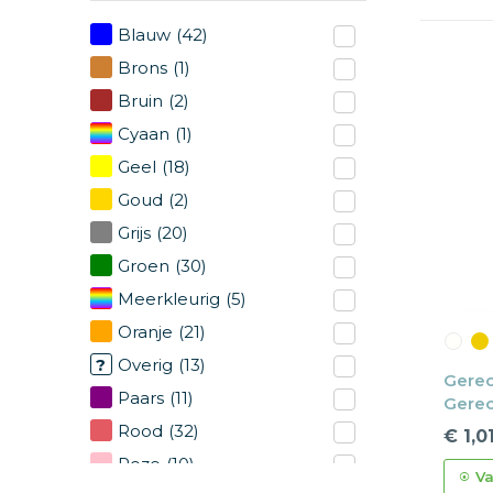
Blauw
(42)
Brons
(1)
Bruin
(2)
Cyaan
(1)
Geel
(18)
Goud
(2)
Grijs
(20)
Groen
(30)
Meerkleurig
(5)
Oranje
(21)
Overig
(13)
Gerec
Paars
(11)
Gerec
trektu
Rood
(32)
€ 1,0
Roze
(10)
Va