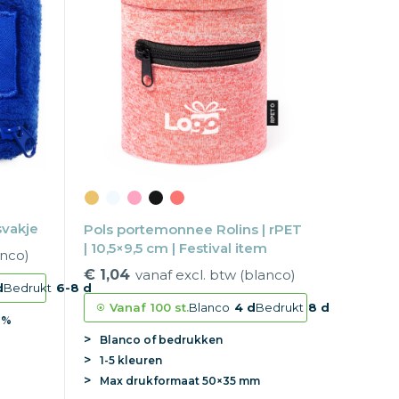
svakje
Pols portemonnee Rolins | rPET
| 10,5×9,5 cm | Festival item
anco)
€ 1,04
vanaf excl. btw (blanco)
d
Bedrukt
6-8 d
Vanaf
100 st.
Blanco
4 d
Bedrukt
8 d
8%
Blanco of bedrukken
1-5 kleuren
Max
drukformaat
50×35 mm