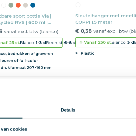
Sleutelhanger met meetli
tbare sport bottle Via |
COPPI 1,5 meter
ycled RVS | 600 ml |
j
€ 0,38
vanaf excl. btw (b
3
vanaf excl. btw (blanco)
Vanaf
250 st.
Blanco
3 d
naf
25 st.
Blanco
1-3 d
Bedrukt
6-8 d
Plastic
nco, bedrukken of graveren
kleuren of full-color
x
drukformaat
207×160 mm
Details
 van cookies