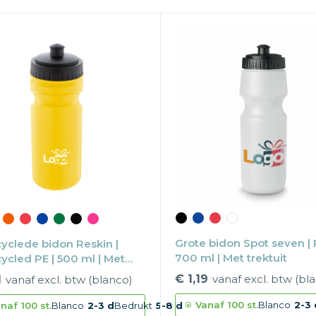
Grote bidon Spot seven | 
yclede bidon Reskin |
700 ml | Met trektuit
ycled PE | 500 ml | Met
it
€ 1,19
vanaf excl. btw (bl
1
vanaf excl. btw (blanco)
Vanaf
100 st.
Blanco
2-3 
naf
100 st.
Blanco
2-3 d
Bedrukt
5-8 d