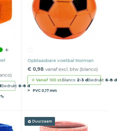
bel
Opblaasbare voetbal Norman
€ 0,98
vanaf excl. btw (blanco)
lanco)
Vanaf
100 st.
Blanco
2-3 d
Bedrukt
6-8 d
d
Bedrukt
6-8 d
PVC 0,17 mm
8%
Duurzaam