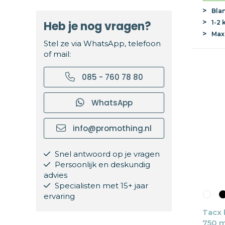
Tweekleurig
(2)
Bla
Wit
(44)
1-2 
Heb je nog vragen?
Zilver
(6)
Ma
Stel ze via WhatsApp, telefoon
Zwart
(58)
of mail:
085 - 760 78 80
WhatsApp
info@promothing.nl
Snel antwoord op je vragen
Persoonlijk en deskundig
advies
Specialisten met 15+ jaar
ervaring
Tacx b
750 ml