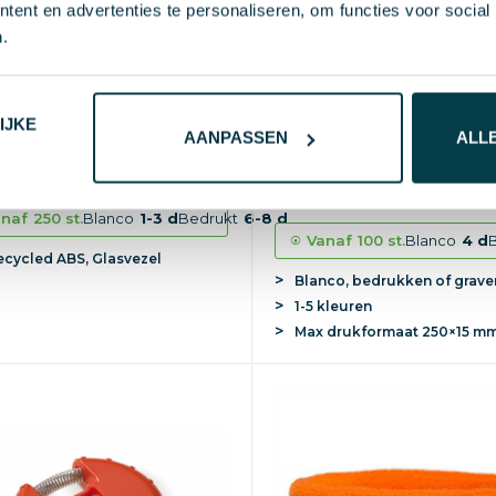
ent en advertenties te personaliseren, om functies voor social
.
IJKE
AANPASSEN
ALL
Medaille keycord Gussy |
erecycled plastic meetlint
| Metalen medaille | Relië
3
vanaf excl. btw (blanco)
€ 0,65
vanaf excl. btw (b
naf
250 st.
Blanco
1-3 d
Bedrukt
6-8 d
Vanaf
100 st.
Blanco
4 d
ecycled ABS, Glasvezel
Blanco, bedrukken of grave
1-5 kleuren
Max
drukformaat
250×15 m