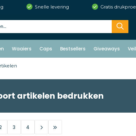
ng
Snelle levering
Gratis drukproe
en
Waaiers
Caps
Bestsellers
Giveaways
Vei
rtikelen
port artikelen bedrukken
2
3
4