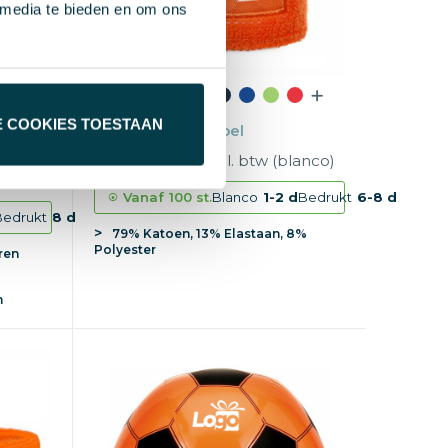
 media te bieden en om ons
E COOKIES TOESTAAN
 Ø 5 cm
Polsband met label
f
€ 0,66
vanaf excl. btw (blanco)
lanco)
Vanaf
100 st.
Blanco
1-2 d
Bedrukt
6-8 d
Bedrukt
8 d
79% Katoen, 13% Elastaan, 8%
Polyester
ren
m