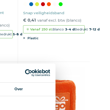
nt
Snap veiligheidsband
€ 0,41
vanaf excl. btw (blanco)
lanco)
Vanaf
250 st.
Blanco
3-4 d
Bedrukt
7-12 d
Bedrukt
5-8 d
Plastic
Bestseller
Over