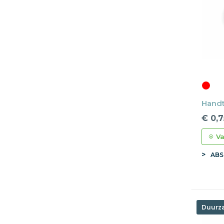
Handt
€ 0,7
Va
ABS
Duurz