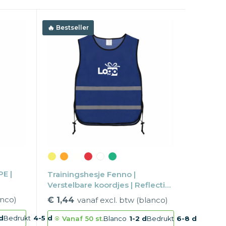
Bestseller
PE |
Trainingshesje Fenno |
Verstelbare koordjes | Reflectie |
One size
anco)
€ 1,44
vanaf excl. btw (blanco)
d
Bedrukt
4-5 d
Vanaf
50 st.
Blanco
1-2 d
Bedrukt
6-8 d