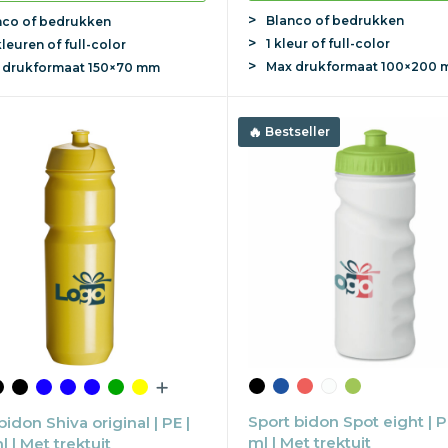
Blanco of bedrukken
nco of bedrukken
1 kleur of full-color
kleuren of full-color
Max
drukformaat
100×200 
x
drukformaat
150×70 mm
Bestseller
Sport bidon Spot eight | P
idon Shiva original | PE |
ml | Met trektuit
 | Met trektuit