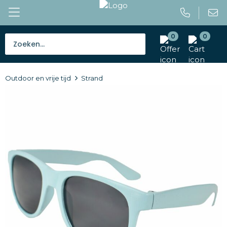
0
0
Bestsellers
Outdoor en vrije tijd
Strand
Tassen
Caps en mutsen
Giveaways
Drinkwaren
Paraplu's
Outdoor en vrije tijd
Gereedschap en veiligheid