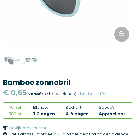
Snoepgoed
Home en living
Health en wellness
Kantoorartikelen
Gadgets
Bamboe zonnebril
Textiel
€ 0,65
vanaf
excl. btw (blanco) -
bekijk staffel
Thema
Vanaf
Blanco:
Bedrukt:
Spoed?
Merken
100 st.
1-2 dagen
6-8 dagen
App/bel ons
bekijk omschrijving
Gratis digitaal voorbeeld - Upload je bestand op de volgende