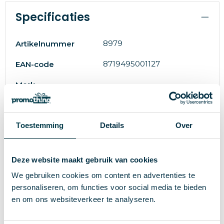
Specificaties
8979
Artikelnummer
8719495001127
EAN-code
Merk
0 g
Gewicht
100% Polycarbonaat
Toestemming
Details
Over
Materiaal
Lichtblauw
Kleur
Deze website maakt gebruik van cookies
15 x 14,5 x 5 cm
Afmeting
We gebruiken cookies om content en advertenties te
personaliseren, om functies voor social media te bieden
en om ons websiteverkeer te analyseren.
Wat anderen bekijken