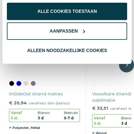
ALLE COOKIES TOESTAAN
AANPASSEN
ALLEEN NOODZAKELIJKE COOKIES
InSideOut strand matras
Vouwbare strandst
sublimatie
€ 20,94
vanaf excl. btw (blanco)
€ 33,51
vanaf excl. bt
Vanaf
Blanco
Bedrukt
5 st.
3 d
5-7 d
Vanaf
Blanco
5 st.
3 d
Polyester, Metal
Wood