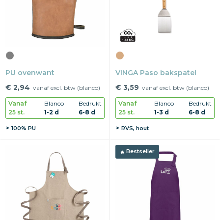
PU ovenwant
VINGA Paso bakspatel
€ 2,94
€ 3,59
vanaf excl. btw (blanco)
vanaf excl. btw (blanco)
Vanaf
Blanco
Bedrukt
Vanaf
Blanco
Bedrukt
25 st.
1-2 d
6-8 d
25 st.
1-3 d
6-8 d
100% PU
RVS, hout
Bestseller