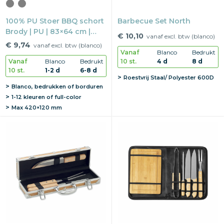
100% PU Stoer BBQ schort
Barbecue Set North
Brody | PU | 83×64 cm |
€ 10,10
vanaf excl. btw (blanco)
Lederlook
€ 9,74
vanaf excl. btw (blanco)
Vanaf
Blanco
Bedrukt
10 st.
4 d
8 d
Vanaf
Blanco
Bedrukt
10 st.
1-2 d
6-8 d
Roestvrij Staal/ Polyester 600D
Blanco, bedrukken of borduren
1-12 kleuren of full-color
Max
420×120 mm