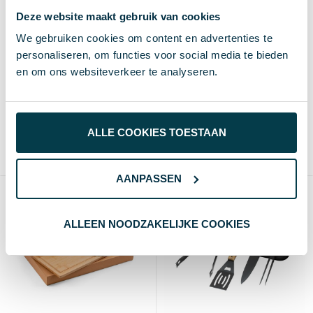
Deze website maakt gebruik van cookies
We gebruiken cookies om content en advertenties te
personaliseren, om functies voor social media te bieden
Barbecue Set Raiken
SHAKES - BBQ
en om ons websiteverkeer te analyseren.
gereedschapset
€ 6,22
vanaf excl. btw (blanco)
€ 7,48
vanaf excl. btw (blanco)
Vanaf
Blanco
Bedrukt
25 st.
4 d
8 d
Vanaf
Blanco
Bedrukt
ALLE COOKIES TOESTAAN
10 st.
2-3 d
4-5 d
Roestvrij Staal
PP
AANPASSEN
ALLEEN NOODZAKELIJKE COOKIES