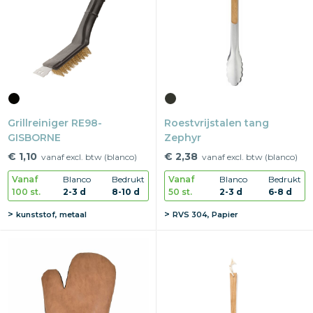
Snoepgoed
Home en living
Health en wellness
Grillreiniger RE98-
Kantoorartikelen
Roestvrijstalen tang
GISBORNE
Zephyr
Gadgets
€ 1,10
€ 2,38
vanaf excl. btw (blanco)
vanaf excl. btw (blanco)
Vanaf
Blanco
Bedrukt
Vanaf
Blanco
Bedrukt
Textiel
100 st.
2-3 d
8-10 d
50 st.
2-3 d
6-8 d
kunststof, metaal
RVS 304, Papier
Thema
Merken