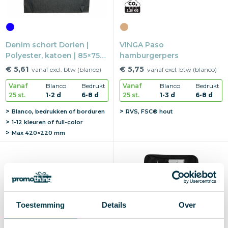
Denim schort Dorien |
VINGA Paso
Polyester, katoen | 85×75
hamburgerpers
cm | Twee voorvakken
€ 5,61
€ 5,75
vanaf excl. btw (blanco)
vanaf excl. btw (blanco)
Vanaf
Blanco
Bedrukt
Vanaf
Blanco
Bedrukt
25 st.
1-2 d
6-8 d
25 st.
1-3 d
6-8 d
Blanco, bedrukken of borduren
RVS, FSC® hout
1-12 kleuren of full-color
Max
420×220 mm
Toestemming
Details
Over