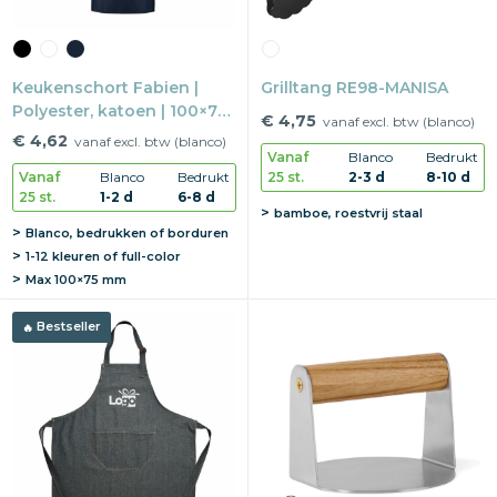
Keukenschort Fabien |
Grilltang RE98-MANISA
Polyester, katoen | 100×75
€ 4,75
vanaf excl. btw (blanco)
cm | Met drukknopen
€ 4,62
vanaf excl. btw (blanco)
Vanaf
Blanco
Bedrukt
25 st.
2-3 d
8-10 d
Vanaf
Blanco
Bedrukt
25 st.
1-2 d
6-8 d
bamboe, roestvrij staal
Blanco, bedrukken of borduren
1-12 kleuren of full-color
Max
100×75 mm
Bestseller