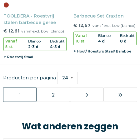
TOOLDERA - Roestvrij
Barbecue Set Craxton
stalen barbecue geree
€ 12,67
vanaf excl. btw (blanco)
€ 12,61
vanaf excl. btw (blanco)
Vanaf
Blanco
Bedrukt
10 st.
4 d
8 d
Vanaf
Blanco
Bedrukt
5 st.
2-3 d
4-5 d
Hout/ Roestvrij Staal/ Bamboe
Roestvrij Staal
Producten per pagina
1
2
Wat anderen zeggen