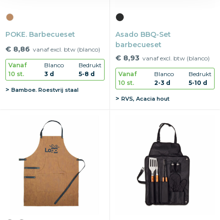
POKE. Barbecueset
Asado BBQ-Set
barbecueset
€ 8,86
vanaf excl. btw (blanco)
€ 8,93
vanaf excl. btw (blanco)
Vanaf
Blanco
Bedrukt
10 st.
3 d
5-8 d
Vanaf
Blanco
Bedrukt
10 st.
2-3 d
5-10 d
Bamboe. Roestvrij staal
RVS, Acacia hout