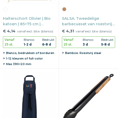
Halterschort Olivier | Bio
SALSA. Tweedelige
katoen | 85×75 cm |
barbecueset van roestvrij
Duurzaam
staal en bamboe
€ 4,14
€ 4,31
vanaf excl. btw (blanco)
vanaf excl. btw (blanco)
Vanaf
Blanco
Bedrukt
Vanaf
Blanco
Bedrukt
25 st.
1-2 d
6-8 d
25 st.
3 d
5-8 d
Blanco, bedrukken of borduren
Bamboe. Roestvrij staal
1-12 kleuren of full-color
Max
390×20 mm