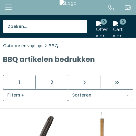
0
0
Bestsellers
Outdoor en vrije tijd
BBQ
Tassen
BBQ artikelen bedrukken
Caps en mutsen
Giveaways
1
2
Drinkwaren
Filters
Paraplu's
Outdoor en vrije tijd
Gereedschap en veiligheid