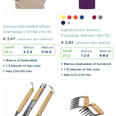
Gerecycled keukenshort
Halterschort Storm |
Grembiule | 70×86 cm | Met
Polyester, katoen | 85×75
voorvak
€ 3,67
vanaf excl. btw (blanco)
cm | Metalen gesp
€ 3,83
vanaf excl. btw (blanco)
Vanaf
Blanco
Bedrukt
Vanaf
Blanco
Bedrukt
25 st.
2-3 d
7-10 d
25 st.
1-2 d
6-8 d
Blanco of bedrukken
Blanco, bedrukken of borduren
1-3 kleuren of full-color
1-12 kleuren of full-color
Max
200×150 mm
Max
420×220 mm