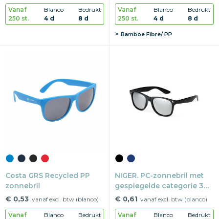
Vanaf
Blanco
Bedrukt
Vanaf
Blanco
Bedrukt
250 st.
4 d
8 d
250 st.
4 d
8 d
Bamboe Fibre/ PP
Costa GRS Recycled PP
NIGER. PC-zonnebril met
zonnebril
gespiegelde categorie 3
glazen
€ 0,53
€ 0,61
vanaf excl. btw (blanco)
vanaf excl. btw (blanco)
Vanaf
Blanco
Bedrukt
Vanaf
Blanco
Bedrukt