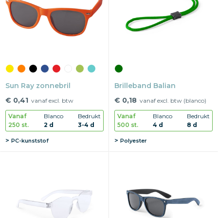
Snoepgoed
Home en living
Health en wellness
Sun Ray zonnebril
Kantoorartikelen
Brilleband Balian
€ 0,41
€ 0,18
vanaf excl. btw
vanaf excl. btw (blanco)
Gadgets
Vanaf
Blanco
Bedrukt
Vanaf
Blanco
Bedrukt
250 st.
2 d
3-4 d
500 st.
4 d
8 d
Textiel
PC-kunststof
Polyester
Thema
Merken