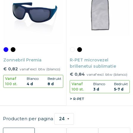
Zonnebril Premia
R-PET microvezel
brillenetui sublimatie
€ 0,82
vanaf excl. btw (blanco)
€ 0,84
vanaf excl. btw (blanco)
Vanaf
Blanco
Bedrukt
100 st.
4 d
8 d
Vanaf
Blanco
Bedrukt
100 st.
3 d
5-7 d
R-PET
Producten per pagina