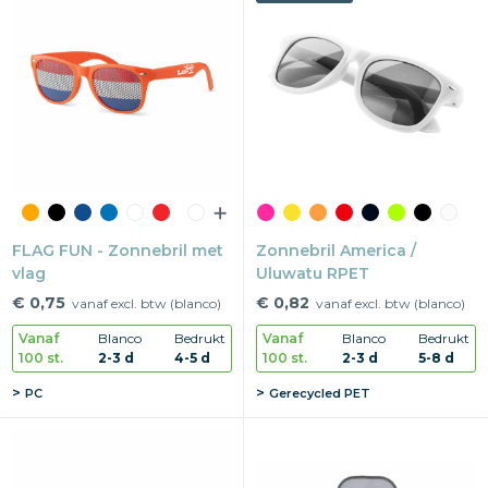
FLAG FUN - Zonnebril met
Zonnebril America /
vlag
Uluwatu RPET
€ 0,75
€ 0,82
vanaf excl. btw (blanco)
vanaf excl. btw (blanco)
Vanaf
Blanco
Bedrukt
Vanaf
Blanco
Bedrukt
100 st.
2-3 d
4-5 d
100 st.
2-3 d
5-8 d
PC
Gerecycled PET