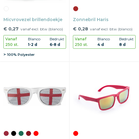
Micvrovezel brillendoekje
Zonnebril Haris
€ 0,27
€ 0,28
vanaf excl. btw (blanco)
vanaf excl. btw (blanco)
Vanaf
Blanco
Bedrukt
Vanaf
Blanco
Bedrukt
250 st.
1-2 d
6-8 d
250 st.
4 d
8 d
100% Polyester