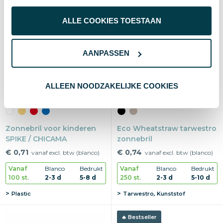
Bestseller
Duurzaam
ALLE COOKIES TOESTAAN
AANPASSEN
ALLEEN NOODZAKELIJKE COOKIES
Zonnebril voor kinderen
Eco Wheatstraw tarwestro
SPIKE / CHICAMA
zonnebril
€ 0,71
€ 0,74
vanaf excl. btw (blanco)
vanaf excl. btw (blanco)
Vanaf
Blanco
Bedrukt
Vanaf
Blanco
Bedrukt
100 st.
2-3 d
5-8 d
250 st.
2-3 d
5-10 d
Plastic
Tarwestro, Kunststof
Bestseller