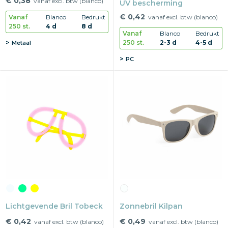
€ 0,38
vanaf excl. btw (blanco)
UV bescherming
€ 0,42
Vanaf
Blanco
Bedrukt
vanaf excl. btw (blanco)
250 st.
4 d
8 d
Vanaf
Blanco
Bedrukt
250 st.
2-3 d
4-5 d
Metaal
PC
Lichtgevende Bril Tobeck
Zonnebril Kilpan
€ 0,42
€ 0,49
vanaf excl. btw (blanco)
vanaf excl. btw (blanco)