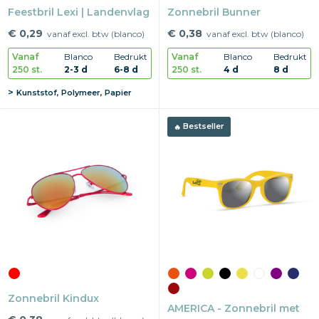
Feestbril Lexi | Landenvlag
Zonnebril Bunner
€ 0,29
€ 0,38
vanaf excl. btw (blanco)
vanaf excl. btw (blanco)
Vanaf
Blanco
Bedrukt
Vanaf
Blanco
Bedrukt
250 st.
2-3 d
6-8 d
250 st.
4 d
8 d
Kunststof, Polymeer, Papier
Bestseller
Zonnebril Kindux
AMERICA - Zonnebril met