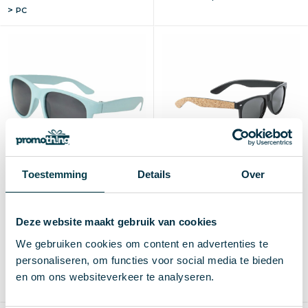
PC
Toestemming
Details
Over
Bamboe zonnebril
Zonnebril Scutel
Deze website maakt gebruik van cookies
€ 0,65
€ 0,65
vanaf excl. btw (blanco)
vanaf excl. btw (blanco)
We gebruiken cookies om content en advertenties te
Vanaf
Blanco
Bedrukt
Vanaf
Blanco
Bedrukt
personaliseren, om functies voor social media te bieden
100 st.
1-2 d
6-8 d
250 st.
4 d
8 d
en om ons websiteverkeer te analyseren.
100% Polycarbonaat
Kurk/ PC