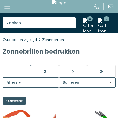
0
0
Bestsellers
Outdoor en vrije tijd
Zonnebrillen
Tassen
Zonnebrillen bedrukken
Caps en mutsen
Giveaways
1
2
Drinkwaren
Filters
Paraplu's
Supersnel
Outdoor en vrije tijd
Gereedschap en veiligheid