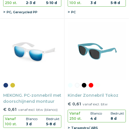
250 st.
2-3 d
5-10 d
100 st.
3 d
5-8 d
PC, Gerecycled PP
PC
MEKONG. PC-zonnebril met
Kinder Zonnebril Tokoz
doorschijnend montuur
€ 0,61
vanaf excl. btw
€ 0,61
vanaf excl. btw (blanco)
Vanaf
Blanco
Bedrukt
250 st.
4 d
8 d
Vanaf
Blanco
Bedrukt
100 st.
3 d
5-8 d
Tarwestro/ ABS