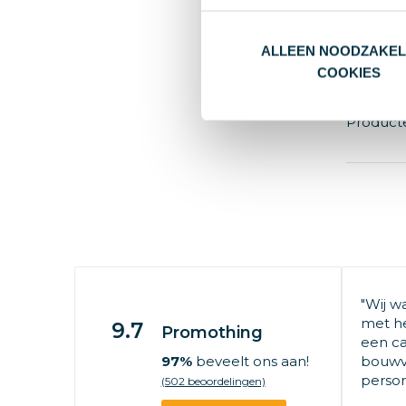
Va
ALLEEN NOODZAKEL
Pap
COOKIES
Product
"Wij w
met he
9.7
Promothing
een ca
97%
beveelt ons aan!
bouwv
persone
(502 beoordelingen)