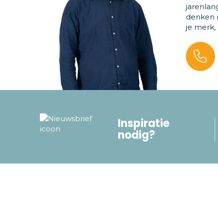
jarenlan
denken m
je merk,
Inspiratie
nodig?
Populaire categorieën
Servic
Tassen
Betaling