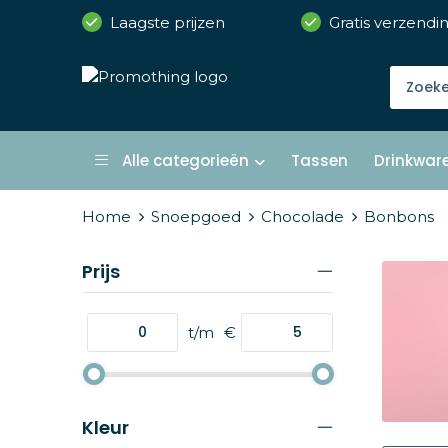
Laagste prijzen
Gratis verzendi
Alle categorieën
Tassen
Drinkwar
Home
Snoepgoed
Chocolade
Bonbons
Prijs
t/m
€
Kleur