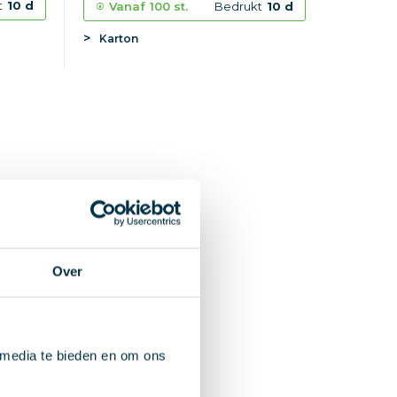
t
10 d
Vanaf
100 st.
Bedrukt
10 d
Karton
Over
 media te bieden en om ons