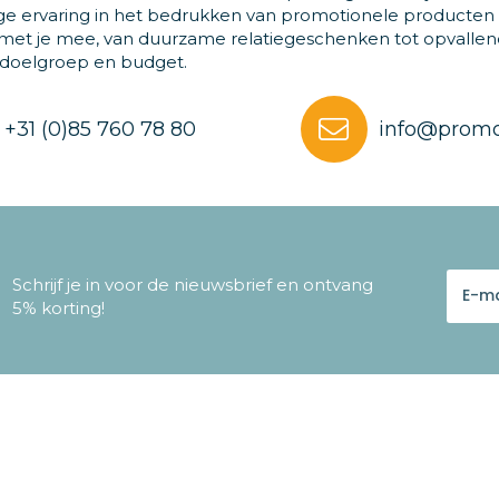
ge ervaring in het bedrukken van promotionele producten
et je mee, van duurzame relatiegeschenken tot opvallende
 doelgroep en budget.
+31 (0)85 760 78 80
info@promo
Schrijf je in voor de nieuwsbrief en ontvang
5% korting!
e & contact
Veilig winkelen
Algemene voorwaarden