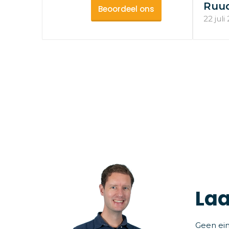
Ruu
Beoordeel ons
22 juli
Laa
Geen ein