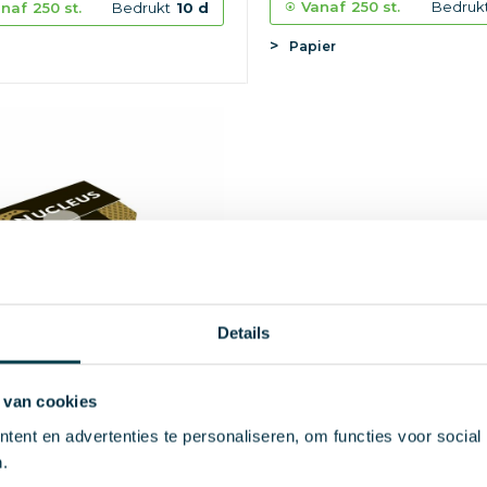
Vanaf
250 st.
Bedruk
naf
250 st.
Bedrukt
10 d
Papier
Details
 van cookies
ent en advertenties te personaliseren, om functies voor social
tin met Belgische bonbons
.
86
vanaf excl. btw (bedrukt)