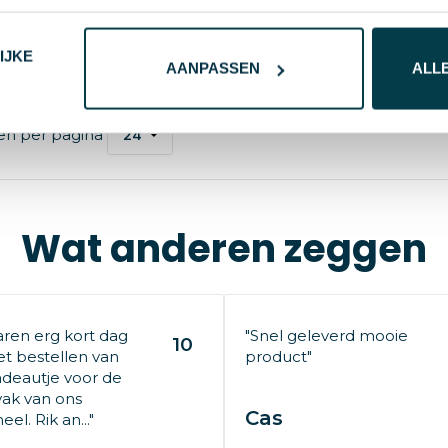
naf
125 st.
Bedrukt
10 d
IJKE
ier
AANPASSEN
ALL
en per pagina
Wat anderen zeggen
aren erg kort dag
"Snel geleverd mooie
10
t bestellen van
product"
deautje voor de
ak van ons
Cas
el. Rik an..."