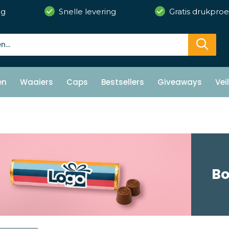
ng
Snelle levering
Gratis drukproe
en
Waaiers
Caps
Bestsellers
Giveaways
Vei
Bo