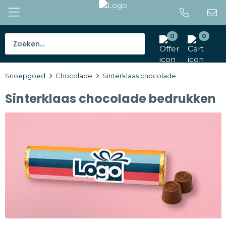
0
0
Bestsellers
Snoepgoed
Chocolade
Sinterklaas chocolade
Tassen
Sinterklaas chocolade bedrukken
Caps en mutsen
Giveaways
Drinkwaren
Paraplu's
Outdoor en vrije tijd
Gereedschap en veiligheid