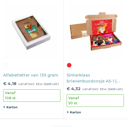
Alfabetletter van 135 gram
Sinterklaas
brievenbusdoosje A5-1 |
€ 4,18
vanaf excl. btw (bedrukt)
Vol & Verrukkelijk
€ 4,32
vanaf excl. btw (bedrukt)
Vanaf
108 st.
Vanaf
50 st.
Karton
Karton