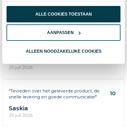
van een cadeautje voor de bouwvak van
ons personeel. Rik an..."
ALLE COOKIES TOESTAAN
Ruud
22 juli 2026
AANPASSEN
"Snel geleverd mooie product"
9
ALLEEN NOODZAKELIJKE COOKIES
Cas
20 juli 2026
"Tevreden over het geleverde product, de
10
snelle levering en goede communicatie!"
Saskia
20 juli 2026