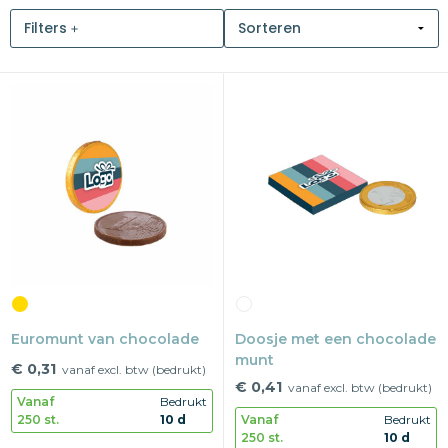
Filters
Snoepgoed
Home en living
Health en wellness
Kantoorartikelen
Gadgets
Textiel
Thema
Euromunt van chocolade
Doosje met een chocolade
Merken
munt
€ 0,31
vanaf excl. btw (bedrukt)
€ 0,41
vanaf excl. btw (bedrukt)
Vanaf
Bedrukt
250 st.
10 d
Vanaf
Bedrukt
250 st.
10 d