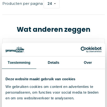
Producten per pagina
Wat anderen zeggen
9.7
Promothing
Toestemming
Details
Over
97%
beveelt ons aan!
(502 beoordelingen)
Deze website maakt gebruik van cookies
Beoordeel ons
We gebruiken cookies om content en advertenties te
personaliseren, om functies voor social media te bieden
en om ons websiteverkeer te analyseren.
"Wij waren erg kort dag met het bestellen
10